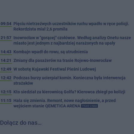
09:54
Pięciu nietrzeźwych uczestników ruchu wpadło w ręce policji.
Rekordzista miał 2,6 promila
21:57
Inowrocław w "gorącej" czołówce. Według analizy Onetu nasze
miasto jest jednym z najbardziej narażonych na upały
14:43
Kombajn wpadł do rowu, są utrudnienia
14:21
Zmiany dla pasażerów na trasie Rojewo-Inowrocław
12:49
W sobotę Kujawski Festiwal Pieśni Ludowej
12:42
Podczas burzy ucierpiał komin. Konieczna była interwencja
strażaków
12:15
Kto siedział za kierownicą Golfa? Kierowca zbiegł po kolizji
11:15
Hala się zmienia. Remont, nowe nagłośnienie, a przed
wejściem stanie QEMETICA ARENA
TYLKO U NAS
Dołącz do nas…