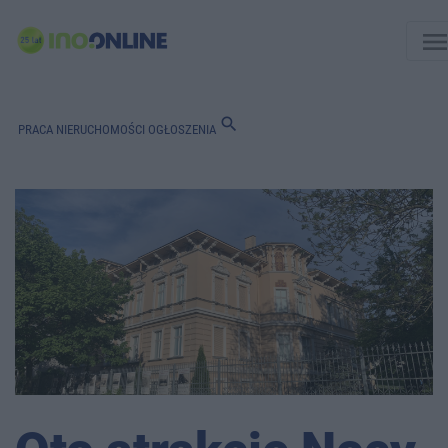
men
search
PRACA
NIERUCHOMOŚCI
OGŁOSZENIA