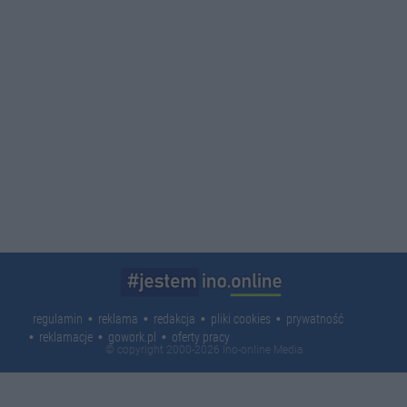
regulamin
reklama
redakcja
pliki cookies
prywatność
reklamacje
gowork.pl
oferty pracy
© copyright 2000-2026 Ino-online Media