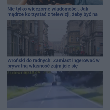
Nie tylko wieczorne wiadomości. Jak
mądrze korzystać z telewizji, żeby być na
bieżąco, ale nie żyć w informacyjnym
chaosie?
Wroński do radnych: Zamiast ingerować w
prywatną własność zajmijcie się
gospodarką