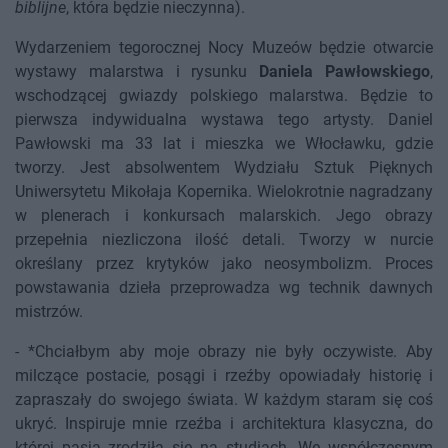
biblijne
, która będzie nieczynna).
Wydarzeniem tegorocznej Nocy Muzeów będzie otwarcie
wystawy malarstwa i rysunku
Daniela Pawłowskiego
,
wschodzącej gwiazdy polskiego malarstwa. Będzie to
pierwsza indywidualna wystawa tego artysty. Daniel
Pawłowski ma 33 lat i mieszka we Włocławku, gdzie
tworzy. Jest absolwentem Wydziału Sztuk Pięknych
Uniwersytetu Mikołaja Kopernika. Wielokrotnie nagradzany
w plenerach i konkursach malarskich. Jego obrazy
przepełnia niezliczona ilość detali. Tworzy w nurcie
określany przez krytyków jako neosymbolizm. Proces
powstawania dzieła przeprowadza wg technik dawnych
mistrzów.
- *Chciałbym aby moje obrazy nie były oczywiste. Aby
milczące postacie, posągi i rzeźby opowiadały historię i
zapraszały do swojego świata. W każdym staram się coś
ukryć. Inspiruje mnie rzeźba i architektura klasyczna, do
której pasja zrodziła się na studiach. We współczesnym