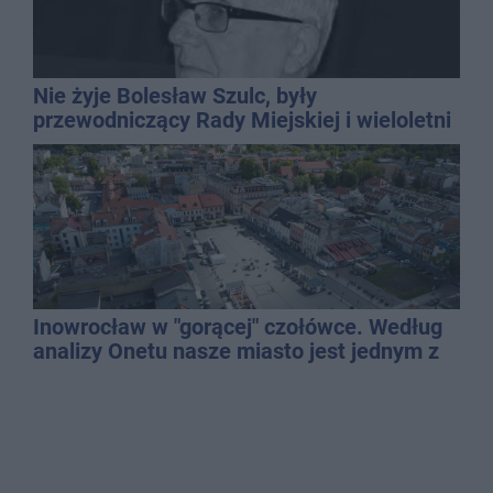
Nie żyje Bolesław Szulc, były
przewodniczący Rady Miejskiej i wieloletni
dyrektor SP 14
Inowrocław w "gorącej" czołówce. Według
analizy Onetu nasze miasto jest jednym z
najbardziej narażonych na upały