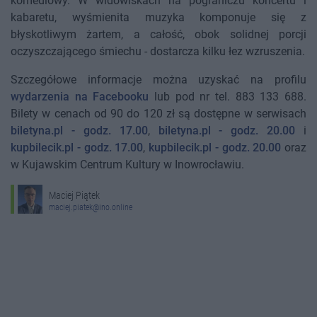
komediowy. W widowiskach na pograniczu koncertu i
kabaretu, wyśmienita muzyka komponuje się z
błyskotliwym żartem, a całość, obok solidnej porcji
oczyszczającego śmiechu - dostarcza kilku łez wzruszenia.
Szczegółowe informacje można uzyskać na profilu
wydarzenia na Facebooku
lub pod nr tel. 883 133 688.
Bilety w cenach od 90 do 120 zł są dostępne w serwisach
biletyna.pl - godz. 17.00
,
biletyna.pl - godz. 20.00
i
kupbilecik.pl - godz. 17.00
,
kupbilecik.pl - godz. 20.00
oraz
w Kujawskim Centrum Kultury w Inowrocławiu.
Maciej Piątek
maciej.piatek@ino.online