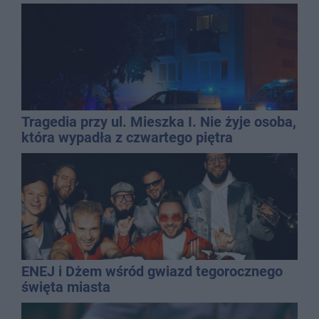
Tragedia przy ul. Mieszka I. Nie żyje osoba,
która wypadła z czwartego piętra
ENEJ i Dżem wśród gwiazd tegorocznego
święta miasta