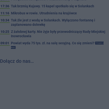
17:36
Tak brzmią Kujawy. 15 kapel spotkało się w Solankach
11:16
Mikrobus w rowie. Utrudnienia na krajówce
10:34
Tak źle jest z wodą w Solankach. Wyłączono fontannę i
zaplanowano dolewkę
10:25
Z żałobnej karty. Nie żyje były przewodniczący Rady Miejskiej
Inowrocławia
09:01
Powiat wyda 75 tys. zł. na salę sesyjną. Co się zmieni?
TYLKO U
NAS
Dołącz do nas…