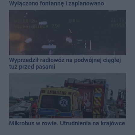
Wyłączono fontannę i zaplanowano
dolewkę
Wyprzedził radiowóz na podwójnej ciągłej
tuż przed pasami
Mikrobus w rowie. Utrudnienia na krajówce