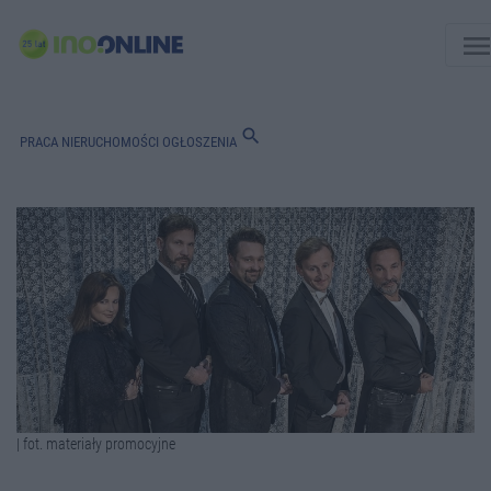
men
search
PRACA
NIERUCHOMOŚCI
OGŁOSZENIA
| fot. materiały promocyjne