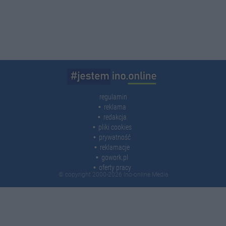
regulamin
reklama
redakcja
pliki cookies
prywatność
reklamacje
gowork.pl
oferty pracy
© copyright 2000-2026 Ino-online Media