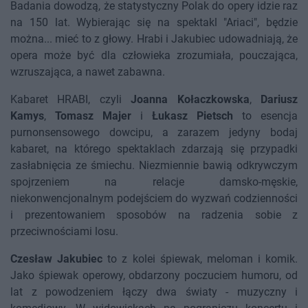
Badania dowodzą, że statystyczny Polak do opery idzie raz
na 150 lat. Wybierając się na spektakl "Ariaci", będzie
można... mieć to z głowy. Hrabi i Jakubiec udowadniają, że
opera może być dla człowieka zrozumiała, pouczająca,
wzruszająca, a nawet zabawna.
Kabaret HRABI, czyli
Joanna Kołaczkowska
,
Dariusz
Kamys
,
Tomasz Majer
i
Łukasz Pietsch
to esencja
purnonsensowego dowcipu, a zarazem jedyny bodaj
kabaret, na którego spektaklach zdarzają się przypadki
zasłabnięcia ze śmiechu. Niezmiennie bawią odkrywczym
spojrzeniem na relacje damsko-męskie,
niekonwencjonalnym podejściem do wyzwań codzienności
i prezentowaniem sposobów na radzenia sobie z
przeciwnościami losu.
Czesław Jakubiec
to z kolei śpiewak, meloman i komik.
Jako śpiewak operowy, obdarzony poczuciem humoru, od
lat z powodzeniem łączy dwa światy - muzyczny i