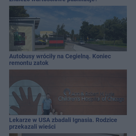
Autobusy wróciły na Cegielną. Koniec
remontu zatok
Lekarze w USA zbadali Ignasia. Rodzice
przekazali wieści