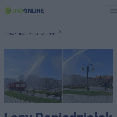
men
search
PRACA
NIERUCHOMOŚCI
OGŁOSZENIA