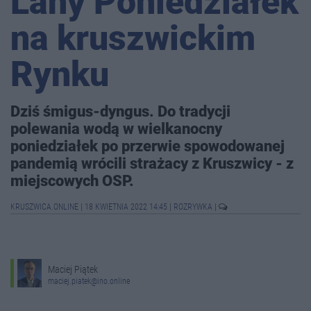
Lany Poniedziałek
na kruszwickim
Rynku
Dziś śmigus-dyngus. Do tradycji
polewania wodą w wielkanocny
poniedziałek po przerwie spowodowanej
pandemią wrócili strażacy z Kruszwicy - z
miejscowych OSP.
KRUSZWICA.ONLINE
|
18 KWIETNIA 2022 14:45
|
ROZRYWKA
|
Maciej Piątek
maciej.piatek@ino.online