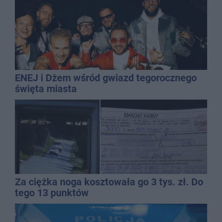
ENEJ i Dżem wśród gwiazd tegorocznego
święta miasta
Za ciężka noga kosztowała go 3 tys. zł. Do
tego 13 punktów