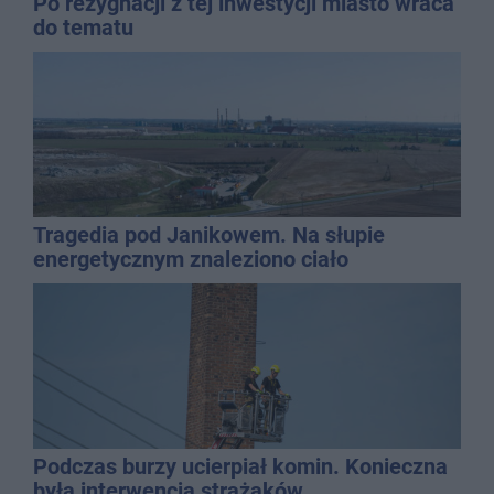
Po rezygnacji z tej inwestycji miasto wraca
do tematu
Tragedia pod Janikowem. Na słupie
energetycznym znaleziono ciało
mężczyzny
Podczas burzy ucierpiał komin. Konieczna
była interwencja strażaków