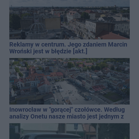
Reklamy w centrum. Jego zdaniem Marcin
Wroński jest w błędzie [akt.]
Inowrocław w "gorącej" czołówce. Według
analizy Onetu nasze miasto jest jednym z
najbardziej narażonych na upały