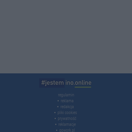
regulamin
reklama
redakcja
pliki cookies
prywatność
reklamacje
gowork.pl