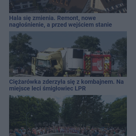
Hala się zmienia. Remont, nowe
nagłośnienie, a przed wejściem stanie
QEMETICA ARENA
Ciężarówka zderzyła się z kombajnem. Na
miejsce leci śmigłowiec LPR