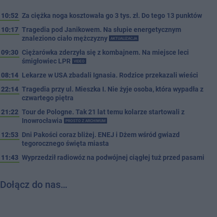
10:52
Za ciężka noga kosztowała go 3 tys. zł. Do tego 13 punktów
10:17
Tragedia pod Janikowem. Na słupie energetycznym
znaleziono ciało mężczyzny
AKTUALIZACJA
09:30
Ciężarówka zderzyła się z kombajnem. Na miejsce leci
śmigłowiec LPR
VIDEO
08:14
Lekarze w USA zbadali Ignasia. Rodzice przekazali wieści
22:14
Tragedia przy ul. Mieszka I. Nie żyje osoba, która wypadła z
czwartego piętra
21:22
Tour de Pologne. Tak 21 lat temu kolarze startowali z
Inowrocławia
PROSTO Z ARCHIWUM
12:53
Dni Pakości coraz bliżej. ENEJ i Dżem wśród gwiazd
tegorocznego święta miasta
11:43
Wyprzedził radiowóz na podwójnej ciągłej tuż przed pasami
Dołącz do nas…