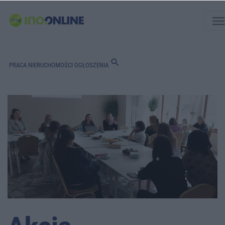
men
search
PRACA
NIERUCHOMOŚCI
OGŁOSZENIA