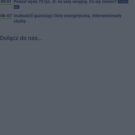
09:01
Powiat wyda 75 tys. zł. na salę sesyjną. Co się zmieni?
TYLKO U
NAS
08-07
Uszkodzili gazociąg i linię energetyczną. Interweniowały
służby
Dołącz do nas…