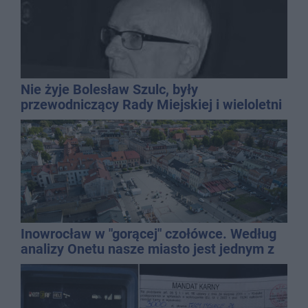
Nie żyje Bolesław Szulc, były
przewodniczący Rady Miejskiej i wieloletni
dyrektor SP 14
Inowrocław w "gorącej" czołówce. Według
analizy Onetu nasze miasto jest jednym z
najbardziej narażonych na upały