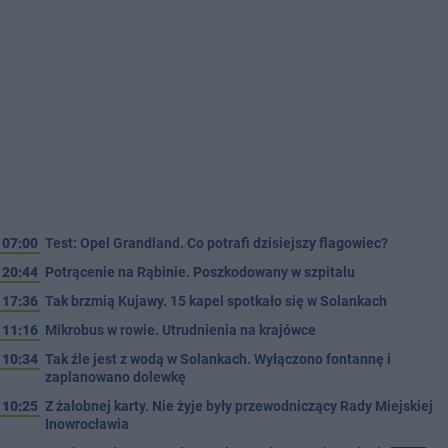
07:00
Test: Opel Grandland. Co potrafi dzisiejszy flagowiec?
20:44
Potrącenie na Rąbinie. Poszkodowany w szpitalu
17:36
Tak brzmią Kujawy. 15 kapel spotkało się w Solankach
11:16
Mikrobus w rowie. Utrudnienia na krajówce
10:34
Tak źle jest z wodą w Solankach. Wyłączono fontannę i
zaplanowano dolewkę
10:25
Z żałobnej karty. Nie żyje były przewodniczący Rady Miejskiej
Inowrocławia