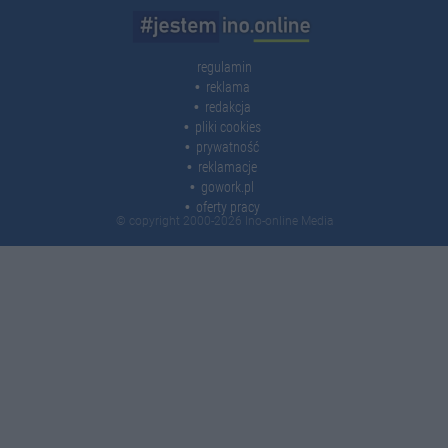
regulamin
reklama
redakcja
pliki cookies
prywatność
reklamacje
gowork.pl
oferty pracy
© copyright 2000-2026 Ino-online Media