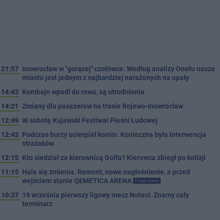
21:57
Inowrocław w "gorącej" czołówce. Według analizy Onetu nasze
miasto jest jednym z najbardziej narażonych na upały
14:43
Kombajn wpadł do rowu, są utrudnienia
14:21
Zmiany dla pasażerów na trasie Rojewo-Inowrocław
12:49
W sobotę Kujawski Festiwal Pieśni Ludowej
12:42
Podczas burzy ucierpiał komin. Konieczna była interwencja
strażaków
12:15
Kto siedział za kierownicą Golfa? Kierowca zbiegł po kolizji
11:15
Hala się zmienia. Remont, nowe nagłośnienie, a przed
wejściem stanie QEMETICA ARENA
TYLKO U NAS
10:37
19 września pierwszy ligowy mecz Noteci. Znamy cały
terminarz