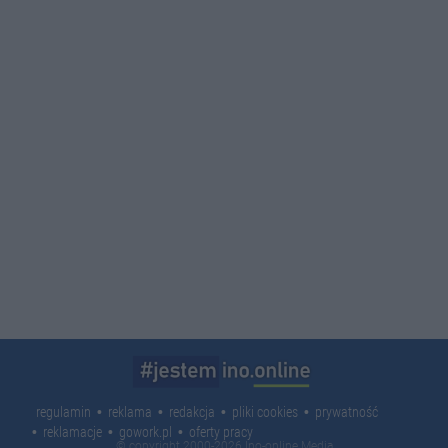
regulamin
reklama
redakcja
pliki cookies
prywatność
reklamacje
gowork.pl
oferty pracy
© copyright 2000-2026 Ino-online Media