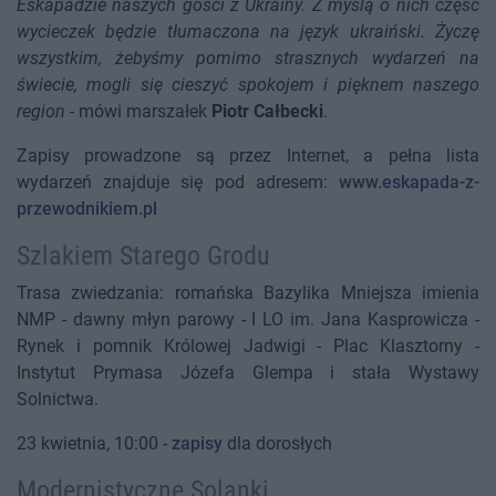
Eskapadzie naszych gości z Ukrainy. Z myślą o nich część
wycieczek będzie tłumaczona na język ukraiński. Życzę
wszystkim, żebyśmy pomimo strasznych wydarzeń na
świecie, mogli się cieszyć spokojem i pięknem naszego
region
- mówi marszałek
Piotr Całbecki
.
Zapisy prowadzone są przez Internet, a pełna lista
wydarzeń znajduje się pod adresem:
www.eskapada-z-
przewodnikiem.pl
Szlakiem Starego Grodu
Trasa zwiedzania: romańska Bazylika Mniejsza imienia
NMP - dawny młyn parowy - I LO im. Jana Kasprowicza -
Rynek i pomnik Królowej Jadwigi - Plac Klasztorny -
Instytut Prymasa Józefa Glempa i stała Wystawy
Solnictwa.
23 kwietnia, 10:00 -
zapisy
dla dorosłych
Modernistyczne Solanki