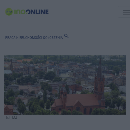
men
search
PRACA
NIERUCHOMOŚCI
OGŁOSZENIA
| fot. MJ