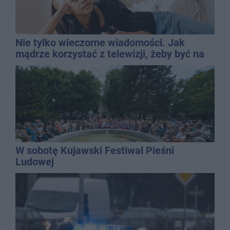
Nie tylko wieczorne wiadomości. Jak
mądrze korzystać z telewizji, żeby być na
bieżąco, ale nie żyć w informacyjnym
chaosie?
W sobotę Kujawski Festiwal Pieśni
Ludowej