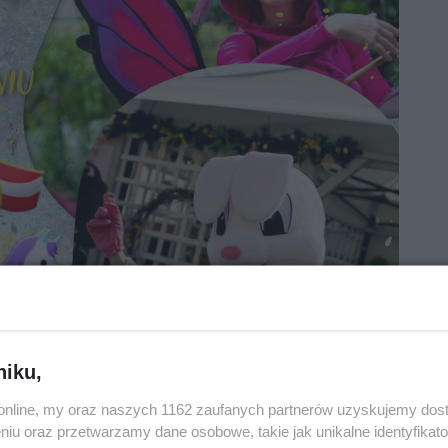
niku,
o.online, my oraz naszych 1162 zaufanych partnerów uzyskujemy dos
niu oraz przetwarzamy dane osobowe, takie jak unikalne identyfikat