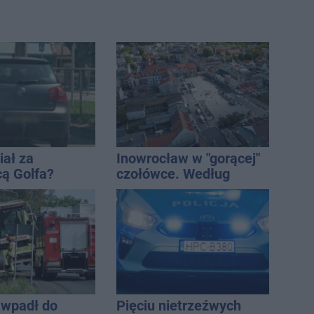
iał za
Inowrocław w "gorącej"
cą Golfa?
czołówce. Według
 zbiegł po
analizy Onetu nasze
miasto jest jednym z
najbardziej narażonych
na upały
wpadł do
Pięciu nietrzeźwych