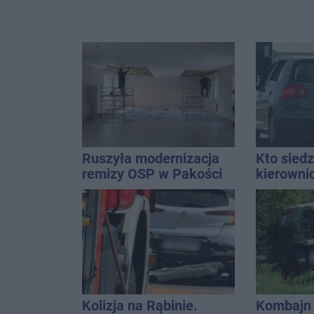
Ruszyła modernizacja
Kto siedz
remizy OSP w Pakości
kierowni
Kierowca
kolizji
Kolizja na Rąbinie.
Kombajn 