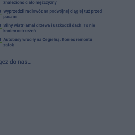
znaleziono ciało mężczyzny
3
Wyprzedził radiowóz na podwójnej ciągłej tuż przed
pasami
8
Silny wiatr łamał drzewa i uszkodził dach. To nie
koniec ostrzeżeń
3
Autobusy wróciły na Cegielną. Koniec remontu
zatok
ącz do nas…