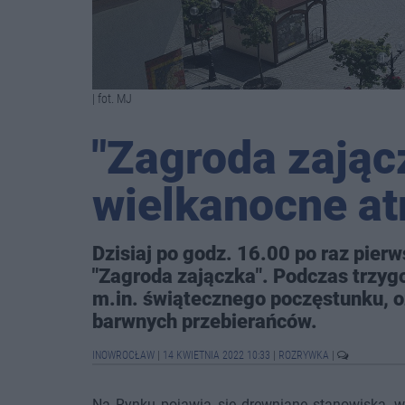
| fot. MJ
"Zagroda zającz
wielkanocne at
Dzisiaj po godz. 16.00 po raz pier
"Zagroda zajączka". Podczas trzyg
m.in. świątecznego poczęstunku, o
barwnych przebierańców.
INOWROCŁAW
|
14 KWIETNIA 2022 10:33
|
ROZRYWKA
|
Na Rynku pojawią się drewniane stanowiska, w