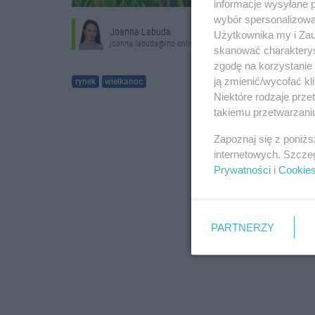
informacje wysyłane 
wybór spersonalizowan
Joanna Labuda
Użytkownika my i Zau
joanna.labuda@ino.online
skanować charakterys
zgodę na korzystanie 
ją zmienić/wycofać kl
rynek
wielkanoc
Niektóre rodzaje prz
takiemu przetwarzaniu
Zapoznaj się z poniż
internetowych. Szcze
Prywatności
i
Cookie
PARTNERZY