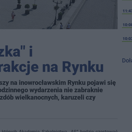
11:4
10:0
10:0
ka" i
Doł
rakcje na Rynku
wszy na inowrocławskim Rynku pojawi się
odzinnego wydarzenia nie zabraknie
zdób wielkanocnych, karuzeli czy
 których Akademia Szkolnictwa „AS” będzie częstować