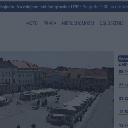
mbajnem. Na miejsce leci śmigłowiec LPR
• Po godz. 9.00 na drodze krajowej pomiędzy 
MOTO
PRACA
NIERUCHOMOŚCI
OGŁOSZENIA
Spons
Zieln
08:1
22:1
21:2
12:5
12:1