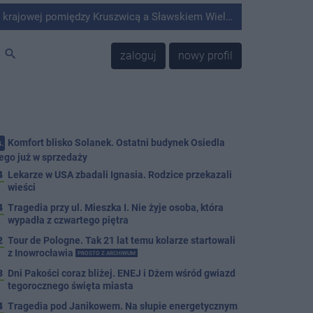
Kruszwicą a Sławskiem Wielkim doszło do zderzenia samochodu ciężarowego z kombajnem.
search
zaloguj
nowy profil
Komfort blisko Solanek. Ostatni budynek Osiedla
.
ego już w sprzedaży
4
Lekarze w USA zbadali Ignasia. Rodzice przekazali
wieści
4
Tragedia przy ul. Mieszka I. Nie żyje osoba, która
wypadła z czwartego piętra
2
Tour de Pologne. Tak 21 lat temu kolarze startowali
z Inowrocławia
PROSTO Z ARCHIWUM
3
Dni Pakości coraz bliżej. ENEJ i Dżem wśród gwiazd
tegorocznego święta miasta
4
Tragedia pod Janikowem. Na słupie energetycznym