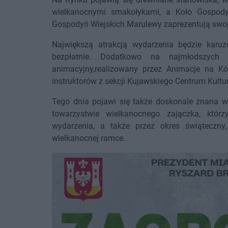
wielkanocnymi smakołykami, a Koło Gospod
Gospodyń Wiejskich Marulewy zaprezentują swoj
Największą atrakcją wydarzenia będzie karuze
bezpłatnie. Dodatkowo na najmłodszych 
animacyjny,realizowany przez Animacje na Kó
instruktorów z sekcji Kujawskiego Centrum Kultur
Tego dnia pojawi się także doskonale znana 
towarzystwie wielkanocnego zajączka, któr
wydarzenia, a także przez okres świąteczn
wielkanocnej ramce.