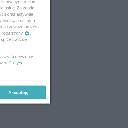
alizowanych reklam,
ie usług. Za zgodą
ych oraz aktywnie
watność, prosimy o
wolna i zawsze możesz
m rogu strony
.
sprzeciwić się
 naszych serwisów
esz w
Polityce
Akceptuję