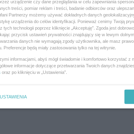
przez urządzenie czy dane przeglądania w celu zapewniania sperson
ych treści, pomiar reklam i treści, badanie odbiorców oraz ulepszan
fani Partnerzy możemy używać dokładnych danych geolokalizacyjn
tykę urządzenia do celów identyfikacji. Ponieważ cenimy Twoją pry
z tych technologii poprzez kliknięcie „Akceptuję”. Zgoda jest dobro
ikając przycisk ustawień prywatności znajdujący się w lewym dolny
etwarzania danych nie wymagają zgody użytkownika, ale masz prawo 
. Preferencje będą miały zastosowania tylko na tej witrynie.
szymi informacjami, abyś mógł świadomie i komfortowo korzystać z
gółowe informacje dotyczące przetwarzania Twoich danych znajdzi
s
oraz po kliknięciu w „Ustawienia”.
USTAWIENIA