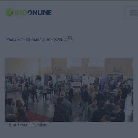
men
search
PRACA
NIERUCHOMOŚCI
OGŁOSZENIA
| fot. archiwum Ino.online