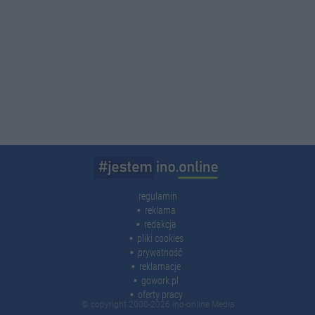
regulamin
reklama
redakcja
pliki cookies
prywatność
reklamacje
gowork.pl
oferty pracy
© copyright 2000-2026 Ino-online Media