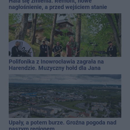
Hala się zmienia. Remont, nowe
nagłośnienie, a przed wejściem stanie
QEMETICA ARENA
Polifonika z Inowrocławia zagrała na
Harendzie. Muzyczny hołd dla Jana
Kasprowicza
Upały, a potem burze. Groźna pogoda nad
naszym regionem