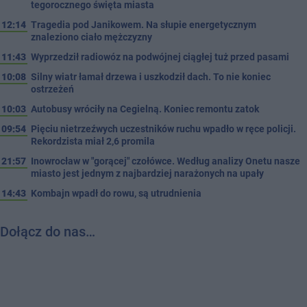
tegorocznego święta miasta
12:14
Tragedia pod Janikowem. Na słupie energetycznym
znaleziono ciało mężczyzny
11:43
Wyprzedził radiowóz na podwójnej ciągłej tuż przed pasami
10:08
Silny wiatr łamał drzewa i uszkodził dach. To nie koniec
ostrzeżeń
10:03
Autobusy wróciły na Cegielną. Koniec remontu zatok
09:54
Pięciu nietrzeźwych uczestników ruchu wpadło w ręce policji.
Rekordzista miał 2,6 promila
21:57
Inowrocław w "gorącej" czołówce. Według analizy Onetu nasze
miasto jest jednym z najbardziej narażonych na upały
14:43
Kombajn wpadł do rowu, są utrudnienia
Dołącz do nas…