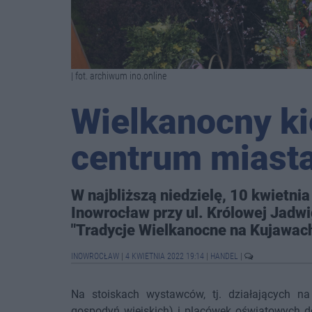
| fot. archiwum ino.online
Wielkanocny k
centrum miast
W najbliższą niedzielę, 10 kwietn
Inowrocław przy ul. Królowej Jadw
"Tradycje Wielkanocne na Kujawach
INOWROCŁAW
|
4 KWIETNIA 2022 19:14
|
HANDEL
|
Na stoiskach wystawców, tj. działających na
gospodyń wiejskich) i placówek oświatowych do