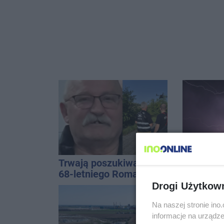
Trwają poszukiwania
Silny wia
68-letniego Romana
drzewa i 
Kucały
dach. To 
Drogi Użytkow
ostrzeże
Na naszej stronie in
informacje na urządze