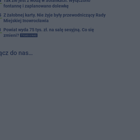
4
Tak źle jest z wodą w Solankach. Wyłączono
fontannę i zaplanowano dolewkę
5
Z żałobnej karty. Nie żyje były przewodniczący Rady
Miejskiej Inowrocławia
1
Powiat wyda 75 tys. zł. na salę sesyjną. Co się
zmieni?
TYLKO U NAS
ącz do nas…