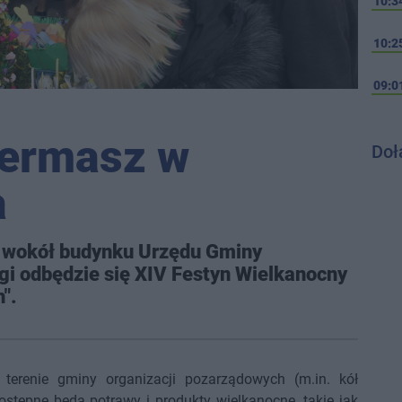
10:3
10:2
09:0
iermasz w
Doł
a
ia wokół budynku Urzędu Gminy
igi odbędzie się XIV Festyn Wielkanocny
".
 terenie gminy organizacji pozarządowych (m.in. kół
stępne będą potrawy i produkty wielkanocne, takie jak