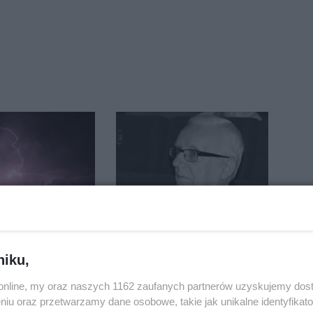
tr łamał
Nie żyje Bolesław Szulc,
uszkodził
były przewodniczący
nie koniec
Rady Miejskiej i
niku,
ń
wieloletni dyrektor SP
o.online, my oraz naszych 1162 zaufanych partnerów uzyskujemy dos
14
niu oraz przetwarzamy dane osobowe, takie jak unikalne identyfikat