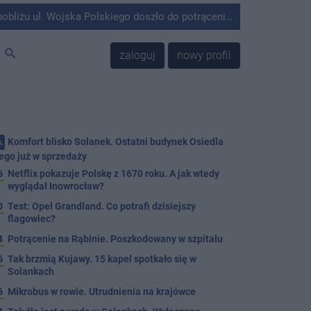
olskiego doszło do potrącenia mężczyzny przez kierującego Mercedesem.
search
zaloguj
nowy profil
Komfort blisko Solanek. Ostatni budynek Osiedla
.
ego już w sprzedaży
6
Netflix pokazuje Polskę z 1670 roku. A jak wtedy
wyglądał Inowrocław?
0
Test: Opel Grandland. Co potrafi dzisiejszy
flagowiec?
4
Potrącenie na Rąbinie. Poszkodowany w szpitalu
6
Tak brzmią Kujawy. 15 kapel spotkało się w
Solankach
6
Mikrobus w rowie. Utrudnienia na krajówce