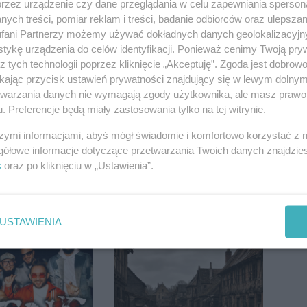
przez urządzenie czy dane przeglądania w celu zapewniania sperson
ych treści, pomiar reklam i treści, badanie odbiorców oraz ulepszan
fani Partnerzy możemy używać dokładnych danych geolokalizacyjn
tykę urządzenia do celów identyfikacji. Ponieważ cenimy Twoją pry
da 75 tys. zł.
Uszkodzili gazociąg i
z tych technologii poprzez kliknięcie „Akceptuję”. Zgoda jest dobro
esyjną. Co się
linię energetyczną.
ikając przycisk ustawień prywatności znajdujący się w lewym dolny
Interweniowały służby
etwarzania danych nie wymagają zgody użytkownika, ale masz prawo 
. Preferencje będą miały zastosowania tylko na tej witrynie.
szymi informacjami, abyś mógł świadomie i komfortowo korzystać z
gółowe informacje dotyczące przetwarzania Twoich danych znajdzi
s
oraz po kliknięciu w „Ustawienia”.
ka zderzyła się
Kombajn wpadł do
jnem. Na
rowu, są utrudnienia
USTAWIENIA
lądował
ec LPR