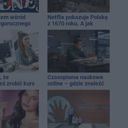
żem wśród
Netflix pokazuje Polskę
egorocznego
z 1670 roku. A jak
iasta
wtedy wyglądał
Inowrocław?
, że
Czasopisma naukowe
eś zrobić kurs
online – gdzie znaleźć
yczny
wartościowe
publikacje?