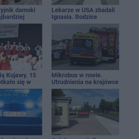
zyjnik damski
Lekarze w USA zbadali
jbardziej
Ignasia. Rodzice
lny? Modele,
przekazali wieści
ują do wielu
ią Kujawy. 15
Mikrobus w rowie.
tkało się w
Utrudnienia na krajówce
h