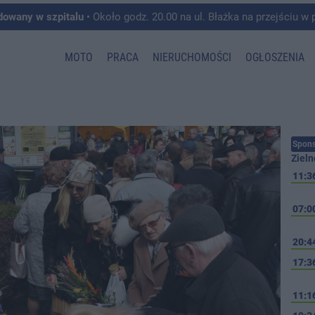
dowany w szpitalu
• Około godz. 20.00 na ul. Błażka na przejściu w pobliżu ul. Wojska P
MOTO
PRACA
NIERUCHOMOŚCI
OGŁOSZENIA
Spons
Zieln
11:3
07:0
20:4
17:3
11:1