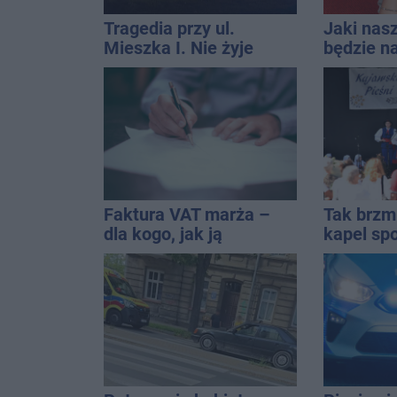
Tragedia przy ul.
Jaki nas
Mieszka I. Nie żyje
będzie na
osoba, która wypadła z
uniwersa
czwartego piętra
które pas
stylizacji
Faktura VAT marża –
Tak brzm
dla kogo, jak ją
kapel spo
wystawić i jak rozliczyć
Solankac