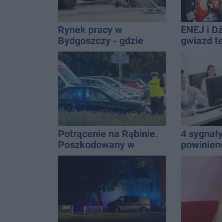
Rynek pracy w
ENEJ i D
Bydgoszczy - gdzie
gwiazd t
warto szukać nowych
święta m
możliwości
zawodowych?
Potrącenie na Rąbinie.
4 sygnały
Poszkodowany w
powinien
szpitalu
informat