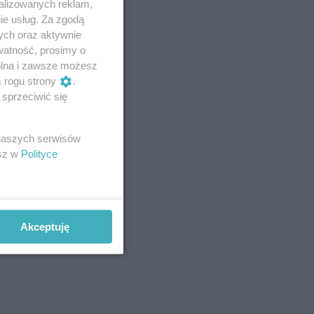
alizowanych reklam,
ie usług. Za zgodą
ych oraz aktywnie
watność, prosimy o
wolna i zawsze możesz
m rogu strony
.
sprzeciwić się
 naszych serwisów
esz w
Polityce
Akceptuję