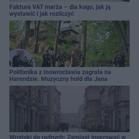
Faktura VAT marża – dla kogo, jak ją
wystawić i jak rozliczyć
Polifonika z Inowrocławia zagrała na
Harendzie. Muzyczny hołd dla Jana
Kasprowicza
Wroński do radnych: Zamiast ingerować w