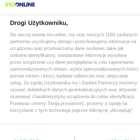
Drogi Użytkowniku,
Na naszej stronie ino.online, my oraz naszych 1160 zaufanych
partnerów uzyskujemy dostęp i przechowujemy informacje na
urządzeniu oraz przetwarzamy dane osobowe, takie jak
unikalne identyfikatory, standardowe informacje wysyłane
przez urządzenie czy dane przeglądania w celu zapewniania
spersonalizowanych reklam, wybór spersonalizowanych treści,
pomiar reklam i treści, badanie odbiorców oraz ulepszanie
usług. Za zgodą Użytkownika my i Zaufani Partnerzy możemy
używać dokładnych danych geolokalizacyjnych oraz aktywnie
skanować charakterystykę urządzenia do celów identyfikacji.
Ponieważ cenimy Twoją prywatność, prosimy o zgodę na
korzystanie z tych technologii poprzez kliknięcie „Akceptuję”.
Zgoda jest dobrowolna i zawsze możesz ją zmienić/wycofać
klikając przycisk ustawień prywatności znajdujący się w lewym
dolnym rogu strony
. Niektóre rodzaje przetwarzania danych
nie wymagają zgody użytkownika, ale masz prawo sprzeciwić