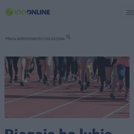
men
search
PRACA
NIERUCHOMOŚCI
OGŁOSZENIA