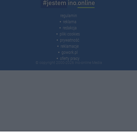
regulamin
reklama
redakcja
pliki cookies
prywatność
reklamacje
gowork.pl
oferty pracy
© copyright 2000-2026 Ino-online Media