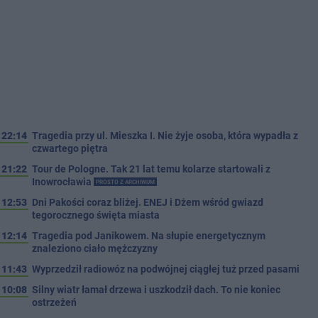
22:14
Tragedia przy ul. Mieszka I. Nie żyje osoba, która wypadła z
czwartego piętra
21:22
Tour de Pologne. Tak 21 lat temu kolarze startowali z
Inowrocławia
PROSTO Z ARCHIWUM
12:53
Dni Pakości coraz bliżej. ENEJ i Dżem wśród gwiazd
tegorocznego święta miasta
12:14
Tragedia pod Janikowem. Na słupie energetycznym
znaleziono ciało mężczyzny
11:43
Wyprzedził radiowóz na podwójnej ciągłej tuż przed pasami
10:08
Silny wiatr łamał drzewa i uszkodził dach. To nie koniec
ostrzeżeń