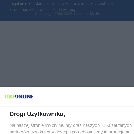
regulamin
reklama
redakcja
pliki cookies
prywatność
reklamacje
gowork.pl
oferty pracy
© copyright 2000-2026 Ino-online Media
Drogi Użytkowniku,
Na naszej stronie ino.online, my oraz naszych 1160 zaufanych
partnerów uzyskujemy dostęp i przechowujemy informacje na