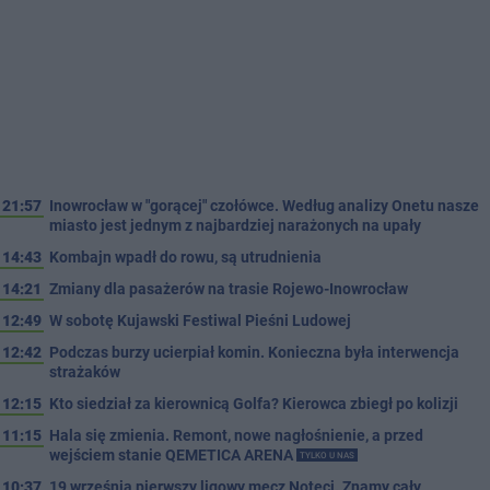
21:57
Inowrocław w "gorącej" czołówce. Według analizy Onetu nasze
miasto jest jednym z najbardziej narażonych na upały
14:43
Kombajn wpadł do rowu, są utrudnienia
14:21
Zmiany dla pasażerów na trasie Rojewo-Inowrocław
12:49
W sobotę Kujawski Festiwal Pieśni Ludowej
12:42
Podczas burzy ucierpiał komin. Konieczna była interwencja
strażaków
12:15
Kto siedział za kierownicą Golfa? Kierowca zbiegł po kolizji
11:15
Hala się zmienia. Remont, nowe nagłośnienie, a przed
wejściem stanie QEMETICA ARENA
TYLKO U NAS
10:37
19 września pierwszy ligowy mecz Noteci. Znamy cały