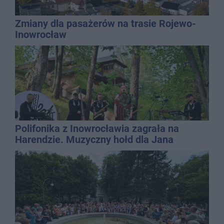
Zmiany dla pasażerów na trasie Rojewo-
Inowrocław
Polifonika z Inowrocławia zagrała na
Harendzie. Muzyczny hołd dla Jana
Kasprowicza