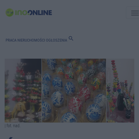
men
search
PRACA
NIERUCHOMOŚCI
OGŁOSZENIA
| fot. nad.