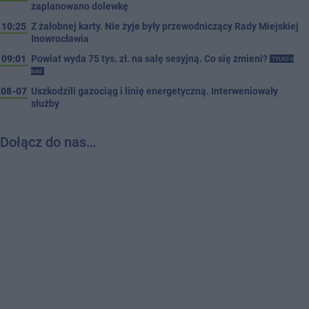
zaplanowano dolewkę
10:25
Z żałobnej karty. Nie żyje były przewodniczący Rady Miejskiej
Inowrocławia
09:01
Powiat wyda 75 tys. zł. na salę sesyjną. Co się zmieni?
TYLKO U
NAS
08-07
Uszkodzili gazociąg i linię energetyczną. Interweniowały
służby
Dołącz do nas…