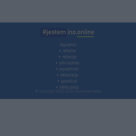
regulamin
reklama
redakcja
pliki cookies
prywatność
reklamacje
gowork.pl
oferty pracy
© copyright 2000-2026 Ino-online Media