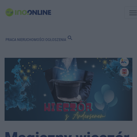
men
search
PRACA
NIERUCHOMOŚCI
OGŁOSZENIA