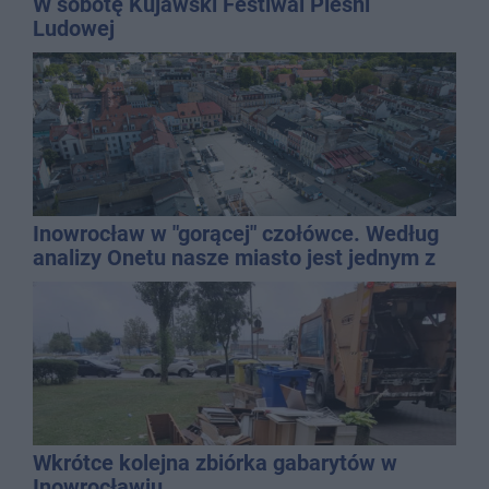
W sobotę Kujawski Festiwal Pieśni
Ludowej
Inowrocław w "gorącej" czołówce. Według
analizy Onetu nasze miasto jest jednym z
najbardziej narażonych na upały
Wkrótce kolejna zbiórka gabarytów w
Inowrocławiu