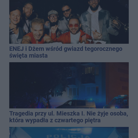
ENEJ i Dżem wśród gwiazd tegorocznego
święta miasta
Tragedia przy ul. Mieszka I. Nie żyje osoba,
która wypadła z czwartego piętra