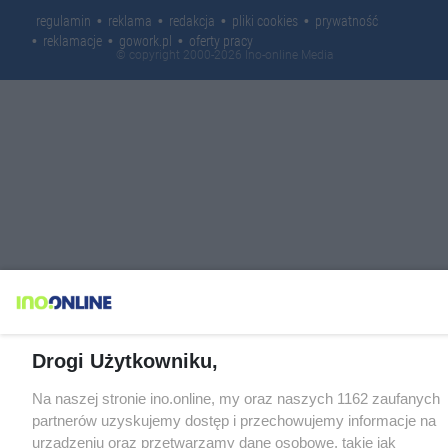
regulamin
reklama
redakcja
pliki cookies
prywatność
reklamacje
gowork.pl
oferty pracy
© copyright 2000-2026 Ino-online Media
Drogi Użytkowniku,
Na naszej stronie ino.online, my oraz naszych 1162 zaufanych
partnerów uzyskujemy dostęp i przechowujemy informacje na
urządzeniu oraz przetwarzamy dane osobowe, takie jak