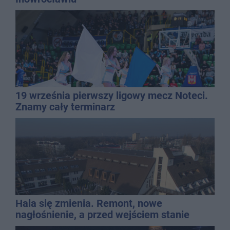
19 września pierwszy ligowy mecz Noteci.
Znamy cały terminarz
Hala się zmienia. Remont, nowe
nagłośnienie, a przed wejściem stanie
QEMETICA ARENA