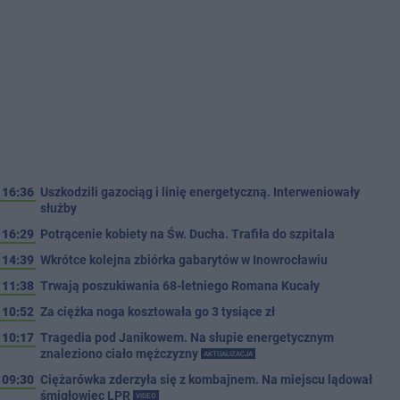
16:36
Uszkodzili gazociąg i linię energetyczną. Interweniowały
służby
16:29
Potrącenie kobiety na Św. Ducha. Trafiła do szpitala
14:39
Wkrótce kolejna zbiórka gabarytów w Inowrocławiu
11:38
Trwają poszukiwania 68-letniego Romana Kucały
10:52
Za ciężka noga kosztowała go 3 tysiące zł
10:17
Tragedia pod Janikowem. Na słupie energetycznym
znaleziono ciało mężczyzny
AKTUALIZACJA
09:30
Ciężarówka zderzyła się z kombajnem. Na miejscu lądował
śmigłowiec LPR
VIDEO