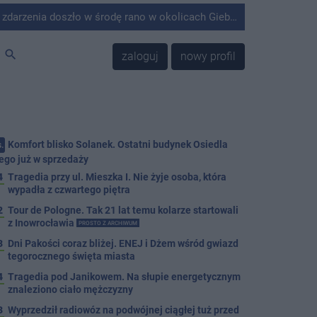
środę rano w okolicach Giebni koło Janikowa. Wówczas na słupie energetycznym odnaleziono ciało mężczyzny.
search
zaloguj
nowy profil
Komfort blisko Solanek. Ostatni budynek Osiedla
.
ego już w sprzedaży
4
Tragedia przy ul. Mieszka I. Nie żyje osoba, która
wypadła z czwartego piętra
2
Tour de Pologne. Tak 21 lat temu kolarze startowali
z Inowrocławia
PROSTO Z ARCHIWUM
3
Dni Pakości coraz bliżej. ENEJ i Dżem wśród gwiazd
tegorocznego święta miasta
4
Tragedia pod Janikowem. Na słupie energetycznym
znaleziono ciało mężczyzny
3
Wyprzedził radiowóz na podwójnej ciągłej tuż przed