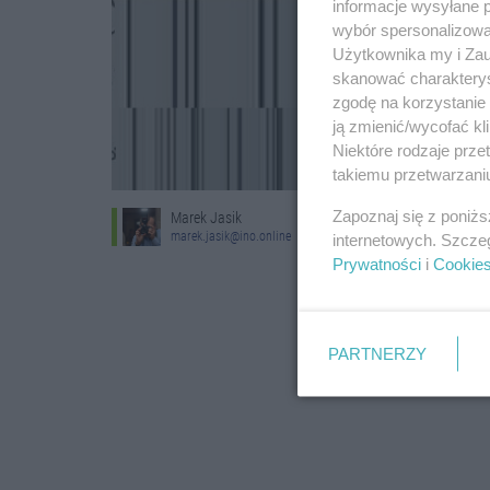
informacje wysyłane 
wybór spersonalizowan
Użytkownika my i Zau
skanować charakterys
zgodę na korzystanie 
ją zmienić/wycofać kl
Niektóre rodzaje prz
takiemu przetwarzaniu
Zapoznaj się z poniż
Marek Jasik
marek.jasik@ino.online
internetowych. Szcze
Prywatności
i
Cookie
PARTNERZY