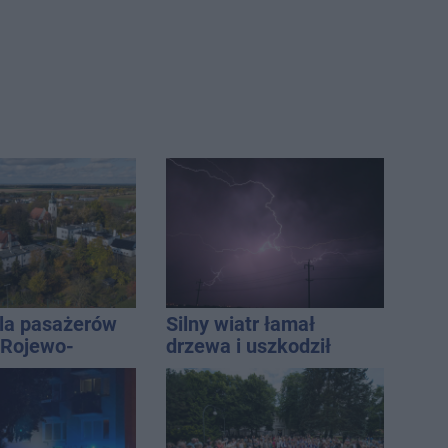
la pasażerów
Silny wiatr łamał
e Rojewo-
drzewa i uszkodził
aw
dach. To nie koniec
ostrzeżeń