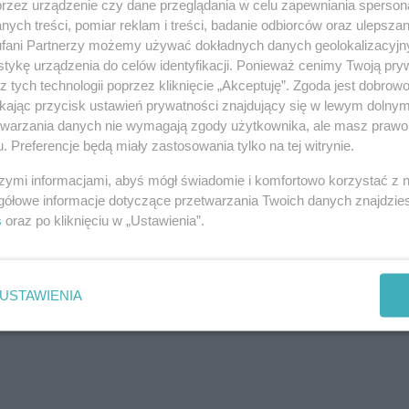
przez urządzenie czy dane przeglądania w celu zapewniania sperson
ych treści, pomiar reklam i treści, badanie odbiorców oraz ulepszan
fani Partnerzy możemy używać dokładnych danych geolokalizacyjn
tykę urządzenia do celów identyfikacji. Ponieważ cenimy Twoją pry
z tych technologii poprzez kliknięcie „Akceptuję”. Zgoda jest dobro
ikając przycisk ustawień prywatności znajdujący się w lewym dolny
etwarzania danych nie wymagają zgody użytkownika, ale masz prawo 
. Preferencje będą miały zastosowania tylko na tej witrynie.
szymi informacjami, abyś mógł świadomie i komfortowo korzystać z
gółowe informacje dotyczące przetwarzania Twoich danych znajdzi
s
oraz po kliknięciu w „Ustawienia”.
USTAWIENIA