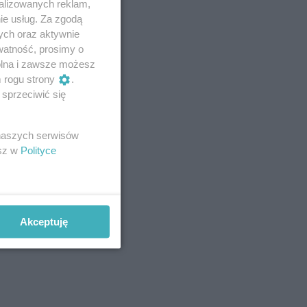
alizowanych reklam,
ie usług. Za zgodą
ych oraz aktywnie
watność, prosimy o
wolna i zawsze możesz
m rogu strony
.
sprzeciwić się
 naszych serwisów
esz w
Polityce
Akceptuję