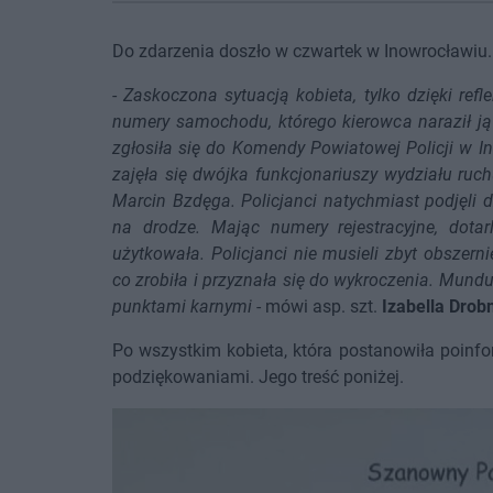
Do zdarzenia doszło w czwartek w Inowrocławiu.
-
Zaskoczona sytuacją kobieta, tylko dzięki refl
numery samochodu, którego kierowca naraził ją
zgłosiła się do Komendy Powiatowej Policji w I
zajęła się dwójka funkcjonariuszy wydziału ruchu
Marcin Bzdęga. Policjanci natychmiast podjęli 
na drodze. Mając numery rejestracyjne, dotarl
użytkowała. Policjanci nie musieli zbyt obszer
co zrobiła i przyznała się do wykroczenia. Mun
punktami karnymi
- mówi asp. szt.
Izabella Drob
Po wszystkim kobieta, która postanowiła poinfo
podziękowaniami. Jego treść poniżej.