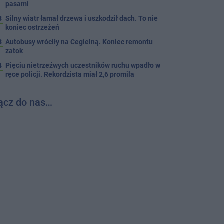
pasami
8
Silny wiatr łamał drzewa i uszkodził dach. To nie
koniec ostrzeżeń
3
Autobusy wróciły na Cegielną. Koniec remontu
zatok
4
Pięciu nietrzeźwych uczestników ruchu wpadło w
ręce policji. Rekordzista miał 2,6 promila
ącz do nas…