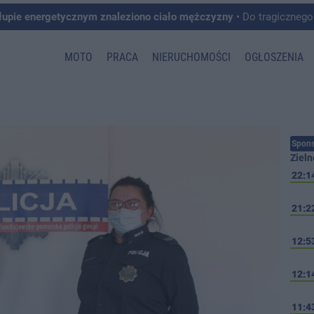
łupie energetycznym znaleziono ciało mężczyzny
• Do tragicznego zdarzenia doszło w 
MOTO
PRACA
NIERUCHOMOŚCI
OGŁOSZENIA
Spons
Zieln
22:1
21:2
12:5
12:1
11:4