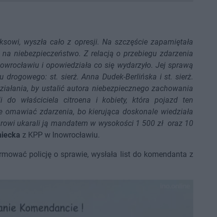
eksowi, wyszła cało z opresji. Na szczęście zapamiętała
 na niebezpieczeństwo. Z relacją o przebiegu zdarzenia
nowrocławiu i opowiedziała co się wydarzyło. Jej sprawą
 drogowego: st. sierż. Anna Dudek-Berlińska i st. sierż.
działania, by ustalić autora niebezpiecznego zachowania
i do właściciela citroena i kobiety, która pojazd ten
nie omawiać zdarzenia, bo kierująca doskonale wiedziała
durowi ukarali ją mandatem w wysokości 1 500 zł oraz 10
niecka
z KPP w Inowrocławiu.
rmować policję o sprawie, wysłała list do komendanta z