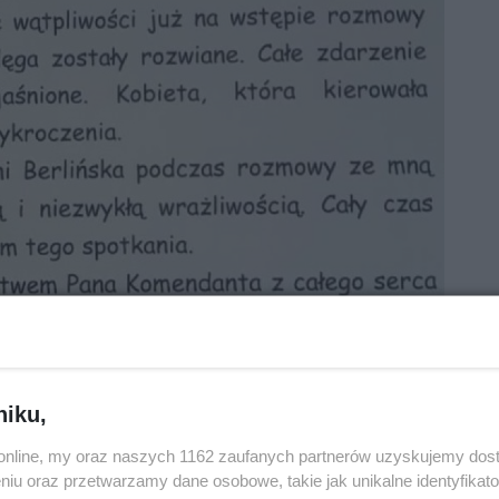
niku,
o.online, my oraz naszych 1162 zaufanych partnerów uzyskujemy dos
niu oraz przetwarzamy dane osobowe, takie jak unikalne identyfikat