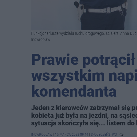
Funkcjonariusze wydziału ruchu drogowego: st. sierż. Anna Dudek-
Inowrocław
Prawie potrąci
wszystkim napis
komendanta
Jeden z kierowców zatrzymał się pr
kobieta już była na jezdni, na sąsi
sytuacja skończyła się... listem do
INOWROCŁAW
|
15 MARCA 2022 09:44
|
SPOŁECZEŃSTWO
|