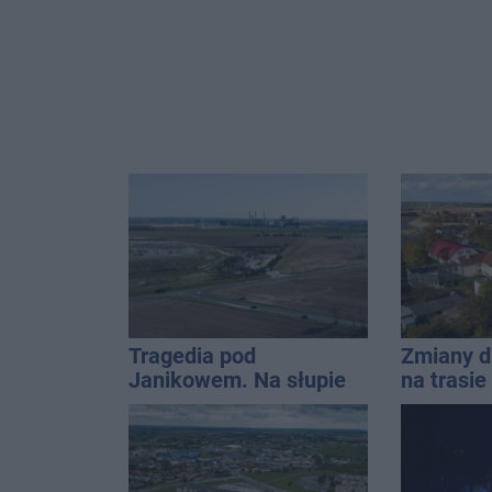
Tragedia pod
Zmiany d
Janikowem. Na słupie
na trasi
energetycznym
Inowrocł
znaleziono ciało
mężczyzny