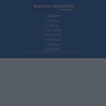
regulamin
reklama
redakcja
pliki cookies
prywatność
reklamacje
gowork.pl
oferty pracy
© copyright 2000-2026 Ino-online Media