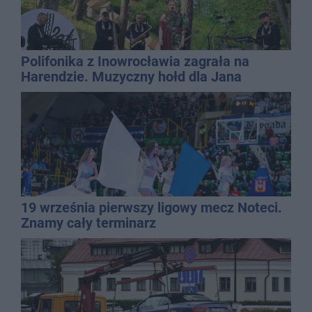
Polifonika z Inowrocławia zagrała na
Harendzie. Muzyczny hołd dla Jana
Kasprowicza
19 września pierwszy ligowy mecz Noteci.
Znamy cały terminarz