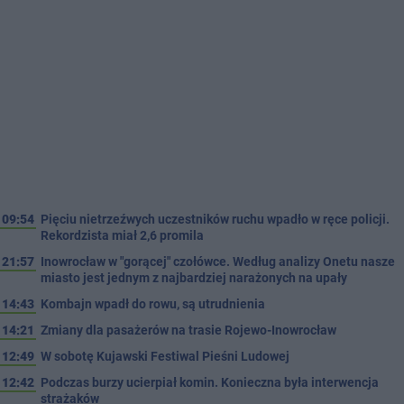
09:54
Pięciu nietrzeźwych uczestników ruchu wpadło w ręce policji.
Rekordzista miał 2,6 promila
21:57
Inowrocław w "gorącej" czołówce. Według analizy Onetu nasze
miasto jest jednym z najbardziej narażonych na upały
14:43
Kombajn wpadł do rowu, są utrudnienia
14:21
Zmiany dla pasażerów na trasie Rojewo-Inowrocław
12:49
W sobotę Kujawski Festiwal Pieśni Ludowej
12:42
Podczas burzy ucierpiał komin. Konieczna była interwencja
strażaków