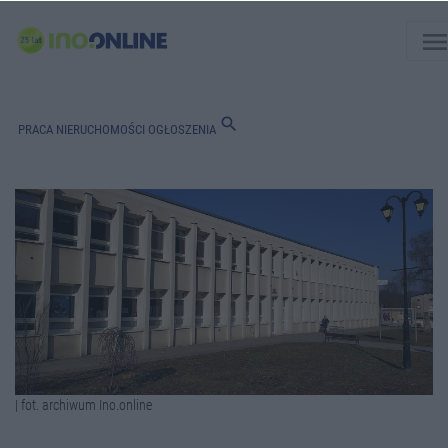
men
search
PRACA
NIERUCHOMOŚCI
OGŁOSZENIA
| fot. archiwum Ino.online