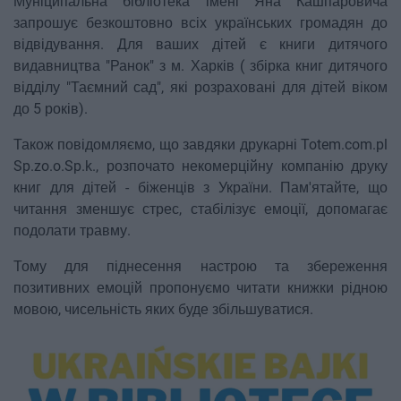
Муніципальна бібліотека імені Яна Кашпаровича
запрошує безкоштовно всіх українських громадян до
відвідування. Для ваших дітей є книги дитячого
видавництва "Ранок" з м. Харків ( збірка книг дитячого
відділу "Таємний сад", які розраховані для дітей віком
до 5 років).
Також повідомляємо, що завдяки друкарні Totem.com.pl
Sp.zo.o.Sp.k., розпочато некомерційну компанію друку
книг для дітей - біженців з України. Пам'ятайте, що
читання зменшує стрес, стабілізує емоції, допомагає
подолати травму.
Тому для піднесення настрою та збереження
позитивних емоцій пропонуємо читати книжки рідною
мовою, чисельність яких буде збільшуватися.