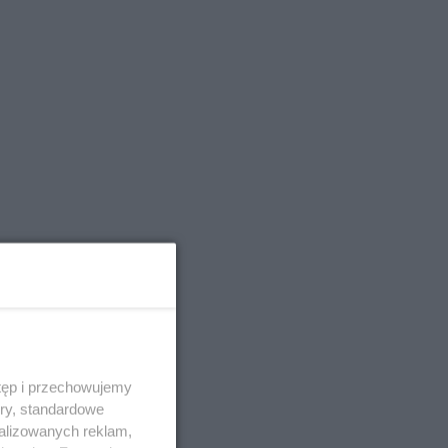
tęp i przechowujemy
ory, standardowe
alizowanych reklam,