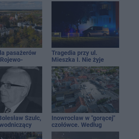
miejscu lądował
śmigłowiec LPR
la pasażerów
Tragedia przy ul.
e Rojewo-
Mieszka I. Nie żyje
aw
osoba, która wypadła z
czwartego piętra
Bolesław Szulc,
Inowrocław w "gorącej"
ewodniczący
czołówce. Według
skiej i
analizy Onetu nasze
i dyrektor SP
miasto jest jednym z