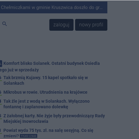
minie Kruszwica doszło do groźnie wyglądającego zdarzenia.
search
zaloguj
nowy profil
Komfort blisko Solanek. Ostatni budynek Osiedla
.
ego już w sprzedaży
6
Tak brzmią Kujawy. 15 kapel spotkało się w
Solankach
6
Mikrobus w rowie. Utrudnienia na krajówce
4
Tak źle jest z wodą w Solankach. Wyłączono
fontannę i zaplanowano dolewkę
5
Z żałobnej karty. Nie żyje były przewodniczący Rady
Miejskiej Inowrocławia
1
Powiat wyda 75 tys. zł. na salę sesyjną. Co się
zmieni?
TYLKO U NAS