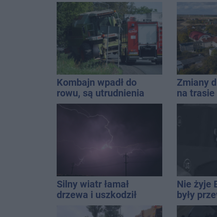
energetycznym
znaleziono ciało
mężczyzny
Kombajn wpadł do
Zmiany d
rowu, są utrudnienia
na trasi
Inowrocł
Silny wiatr łamał
Nie żyje 
drzewa i uszkodził
były prz
dach. To nie koniec
Rady Miej
ostrzeżeń
wieloletn