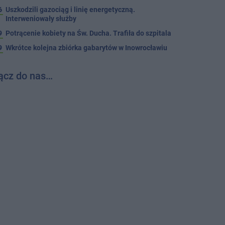
6
Uszkodzili gazociąg i linię energetyczną.
Interweniowały służby
9
Potrącenie kobiety na Św. Ducha. Trafiła do szpitala
9
Wkrótce kolejna zbiórka gabarytów w Inowrocławiu
ącz do nas…