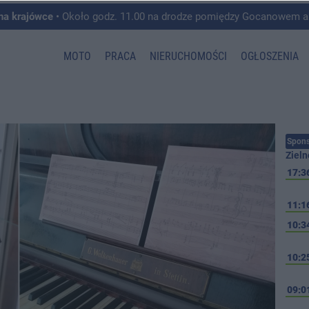
 na krajówce
• Około godz. 11.00 na drodze pomiędzy Gocanowem a Chełmiczkami w g
MOTO
PRACA
NIERUCHOMOŚCI
OGŁOSZENIA
Spons
Zieln
17:3
11:1
10:3
10:2
09:0