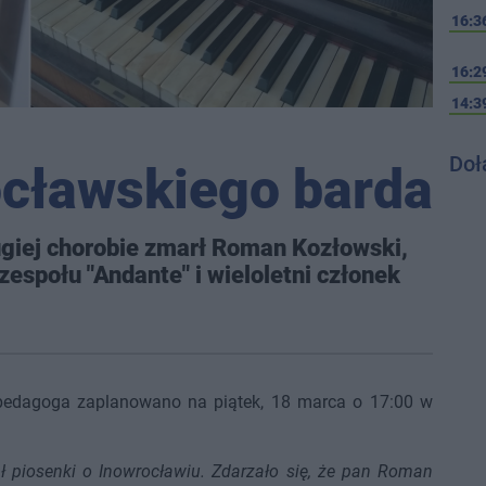
16:3
16:2
14:3
Doł
ocławskiego barda
ugiej chorobie zmarł Roman Kozłowski,
espołu "Andante" i wieloletni członek
pedagoga zaplanowano na piątek, 18 marca o 17:00 w
 piosenki o Inowrocławiu. Zdarzało się, że pan Roman