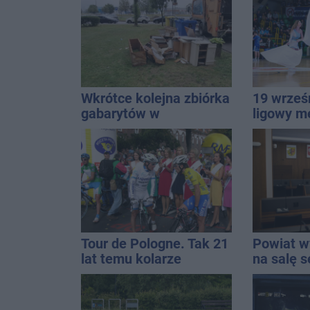
14
Wkrótce kolejna zbiórka
19 wrześ
gabarytów w
ligowy m
Inowrocławiu
Znamy ca
Tour de Pologne. Tak 21
Powiat wy
lat temu kolarze
na salę s
startowali z
zmieni?
Inowrocławia