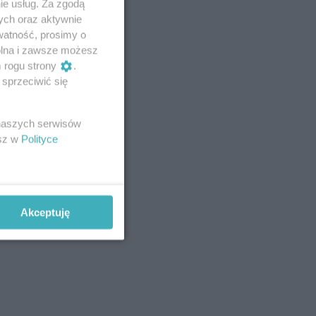
ie usług. Za zgodą
ych oraz aktywnie
watność, prosimy o
wolna i zawsze możesz
m rogu strony
.
sprzeciwić się
 naszych serwisów
esz w
Polityce
Akceptuję