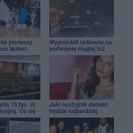
najbardziej narażonych
na upały
nia pierwszy
Wyprzedził radiowóz na
ecz Noteci.
podwójnej ciągłej tuż
ły terminarz
przed pasami
da 75 tys. zł.
Jaki naszyjnik damski
esyjną. Co się
będzie najbardziej
uniwersalny? Modele,
które pasują do wielu
stylizacji