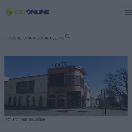
men
search
PRACA
NIERUCHOMOŚCI
OGŁOSZENIA
| fot. archiwum Ino.online