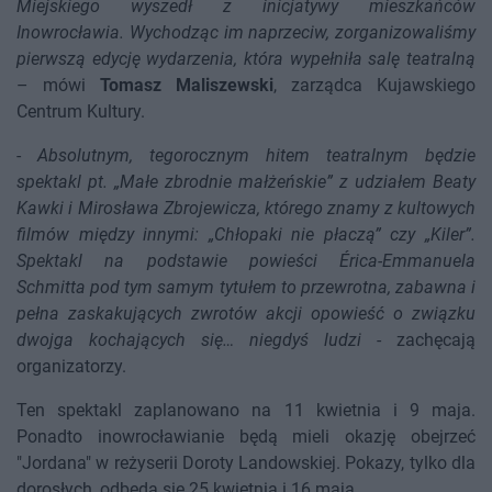
Miejskiego wyszedł z inicjatywy mieszkańców
Inowrocławia. Wychodząc im naprzeciw, zorganizowaliśmy
pierwszą edycję wydarzenia, która wypełniła salę teatralną
– mówi
Tomasz Maliszewski
, zarządca Kujawskiego
Centrum Kultury.
-
Absolutnym, tegorocznym hitem teatralnym będzie
spektakl pt. „Małe zbrodnie małżeńskie” z udziałem Beaty
Kawki i Mirosława Zbrojewicza, którego znamy z kultowych
filmów między innymi: „Chłopaki nie płaczą” czy „Kiler”.
Spektakl na podstawie powieści Érica-Emmanuela
Schmitta pod tym samym tytułem to przewrotna, zabawna i
pełna zaskakujących zwrotów akcji opowieść o związku
dwojga kochających się… niegdyś ludzi
- zachęcają
organizatorzy.
Ten spektakl zaplanowano na 11 kwietnia i 9 maja.
Ponadto inowrocławianie będą mieli okazję obejrzeć
"Jordana" w reżyserii Doroty Landowskiej. Pokazy, tylko dla
dorosłych, odbędą się 25 kwietnia i 16 maja.