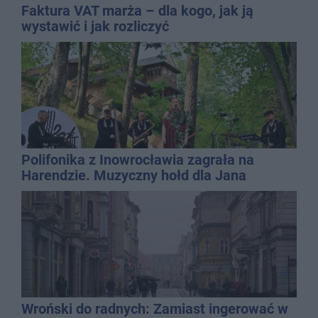
Faktura VAT marża – dla kogo, jak ją
wystawić i jak rozliczyć
Polifonika z Inowrocławia zagrała na
Harendzie. Muzyczny hołd dla Jana
Kasprowicza
Wroński do radnych: Zamiast ingerować w