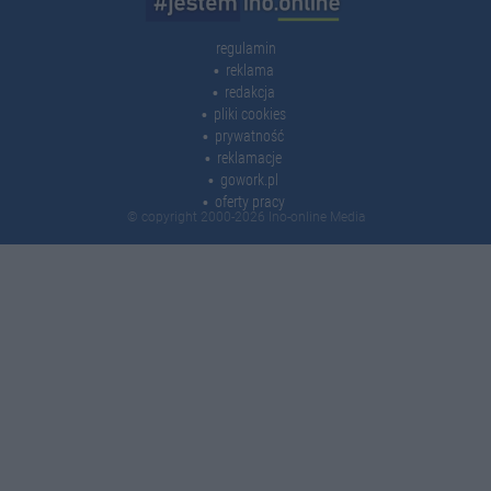
regulamin
reklama
redakcja
pliki cookies
prywatność
reklamacje
gowork.pl
oferty pracy
© copyright 2000-2026 Ino-online Media