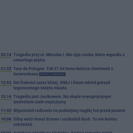
22:14
Tragedia przy ul. Mieszka I. Nie żyje osoba, która wypadła z
czwartego piętra
21:22
Tour de Pologne. Tak 21 lat temu kolarze startowali z
Inowrocławia
PROSTO Z ARCHIWUM
12:53
Dni Pakości coraz bliżej. ENEJ i Dżem wśród gwiazd
tegorocznego święta miasta
12:14
Tragedia pod Janikowem. Na słupie energetycznym
znaleziono ciało mężczyzny
11:43
Wyprzedził radiowóz na podwójnej ciągłej tuż przed pasami
10:08
Silny wiatr łamał drzewa i uszkodził dach. To nie koniec
ostrzeżeń