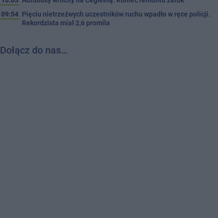
10:03
Autobusy wróciły na Cegielną. Koniec remontu zatok
09:54
Pięciu nietrzeźwych uczestników ruchu wpadło w ręce policji.
Rekordzista miał 2,6 promila
Dołącz do nas…