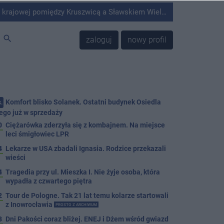
Kruszwicą a Sławskiem Wielkim doszło do zderzenia samochodu ciężarowego z kombajnem.
search
zaloguj
nowy profil
Komfort blisko Solanek. Ostatni budynek Osiedla
.
ego już w sprzedaży
0
Ciężarówka zderzyła się z kombajnem. Na miejsce
leci śmigłowiec LPR
4
Lekarze w USA zbadali Ignasia. Rodzice przekazali
wieści
4
Tragedia przy ul. Mieszka I. Nie żyje osoba, która
wypadła z czwartego piętra
2
Tour de Pologne. Tak 21 lat temu kolarze startowali
z Inowrocławia
PROSTO Z ARCHIWUM
3
Dni Pakości coraz bliżej. ENEJ i Dżem wśród gwiazd