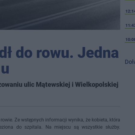
12:1
11:4
10:0
ł do rowu. Jedna
Doł
lu
owaniu ulic Mątewskiej i Wielkopolskiej
owie. Ze wstępnych informacji wynika, że kobieta, która
ieziona do szpitala. Na miejscu są wszystkie służby.