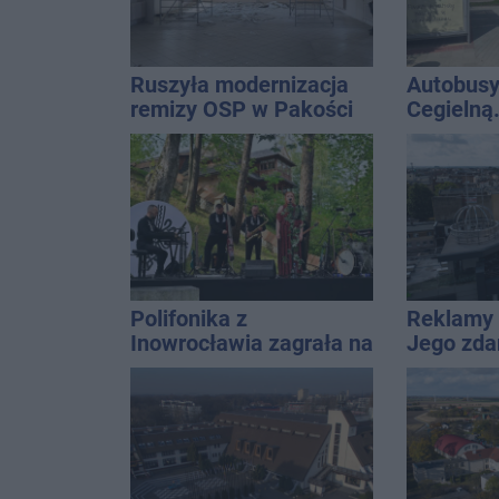
Ruszyła modernizacja
Autobusy
remizy OSP w Pakości
Cegielną
remontu 
Polifonika z
Reklamy 
Inowrocławia zagrała na
Jego zda
Harendzie. Muzyczny
Wroński j
hołd dla Jana
[akt.]
Kasprowicza