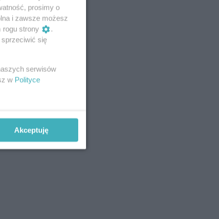
watność, prosimy o
wolna i zawsze możesz
m rogu strony
.
sprzeciwić się
 naszych serwisów
esz w
Polityce
Akceptuję