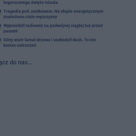
tegorocznego święta miasta
4
Tragedia pod Janikowem. Na słupie energetycznym
znaleziono ciało mężczyzny
3
Wyprzedził radiowóz na podwójnej ciągłej tuż przed
pasami
8
Silny wiatr łamał drzewa i uszkodził dach. To nie
koniec ostrzeżeń
ącz do nas…