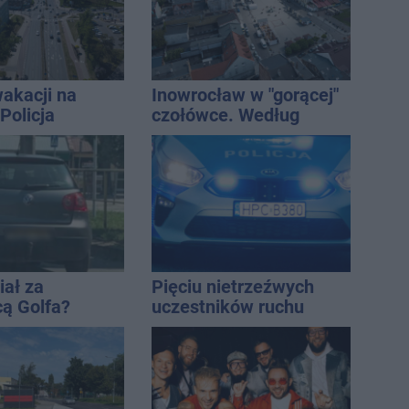
akacji na
Inowrocław w "gorącej"
Policja
czołówce. Według
ała lipiec
analizy Onetu nasze
miasto jest jednym z
najbardziej narażonych
na upały
iał za
Pięciu nietrzeźwych
cą Golfa?
uczestników ruchu
 zbiegł po
wpadło w ręce policji.
Rekordzista miał 2,6
promila