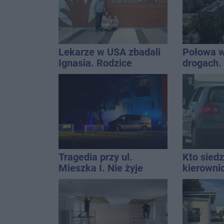
Lekarze w USA zbadali
Połowa w
Ignasia. Rodzice
drogach. 
przekazali wieści
podsumow
Tragedia przy ul.
Kto siedz
Mieszka I. Nie żyje
kierowni
osoba, która wypadła z
Kierowca
czwartego piętra
kolizji