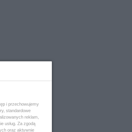
tęp i przechowujemy
ory, standardowe
alizowanych reklam,
ie usług. Za zgodą
ych oraz aktywnie