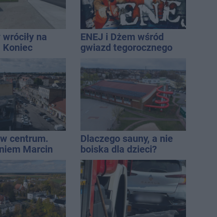
 wróciły na
ENEJ i Dżem wśród
. Koniec
gwiazd tegorocznego
zatok
święta miasta
w centrum.
Dlaczego sauny, a nie
niem Marcin
boiska dla dzieci?
est w błędzie
Ratusz odpowiada