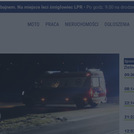
mbajnem. Na miejsce leci śmigłowiec LPR
• Po godz. 9.00 na drodze krajowej pomiędzy 
MOTO
PRACA
NIERUCHOMOŚCI
OGŁOSZENIA
Spons
Zieln
09:3
08:1
22:1
21:2
12:5