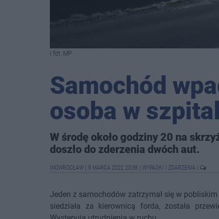
| fot. MP
Samochód wpad
osoba w szpita
W środę około godziny 20 na skrzyż
doszło do zderzenia dwóch aut.
INOWROCŁAW
|
9 MARCA 2022 20:38
|
WYPADKI I ZDARZENIA
|
Jeden z samochodów zatrzymał się w pobliskim r
siedziała za kierownicą forda, została przew
Występują utrudnienia w ruchu.