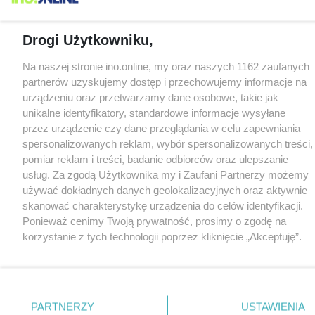
Drogi Użytkowniku,
Na naszej stronie ino.online, my oraz naszych 1162 zaufanych
partnerów uzyskujemy dostęp i przechowujemy informacje na
urządzeniu oraz przetwarzamy dane osobowe, takie jak
unikalne identyfikatory, standardowe informacje wysyłane
przez urządzenie czy dane przeglądania w celu zapewniania
spersonalizowanych reklam, wybór spersonalizowanych treści,
pomiar reklam i treści, badanie odbiorców oraz ulepszanie
usług. Za zgodą Użytkownika my i Zaufani Partnerzy możemy
używać dokładnych danych geolokalizacyjnych oraz aktywnie
skanować charakterystykę urządzenia do celów identyfikacji.
Ponieważ cenimy Twoją prywatność, prosimy o zgodę na
korzystanie z tych technologii poprzez kliknięcie „Akceptuję”.
Zgoda jest dobrowolna i zawsze możesz ją zmienić/wycofać
klikając przycisk ustawień prywatności znajdujący się w lewym
dolnym rogu strony
. Niektóre rodzaje przetwarzania danych
nie wymagają zgody użytkownika, ale masz prawo sprzeciwić
PARTNERZY
USTAWIENIA
się takiemu przetwarzaniu. Preferencje będą miały