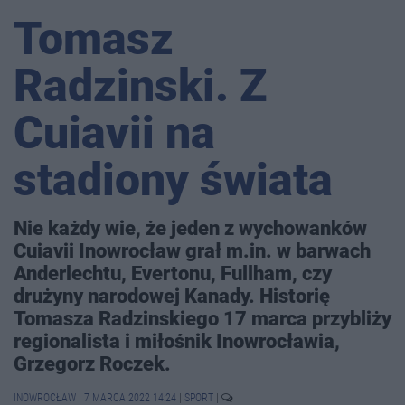
Tomasz
Radzinski. Z
Cuiavii na
stadiony świata
Nie każdy wie, że jeden z wychowanków
Cuiavii Inowrocław grał m.in. w barwach
Anderlechtu, Evertonu, Fullham, czy
drużyny narodowej Kanady. Historię
Tomasza Radzinskiego 17 marca przybliży
regionalista i miłośnik Inowrocławia,
Grzegorz Roczek.
INOWROCŁAW
|
7 MARCA 2022 14:24
|
SPORT
|