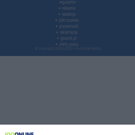
regulamin
reklama
redakcja
pliki cookies
prywatność
reklamacje
gowork.pl
oferty pracy
© copyright 2000-2026 Ino-online Media