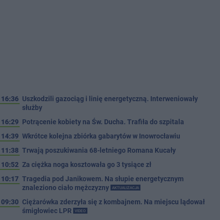
16:36
Uszkodzili gazociąg i linię energetyczną. Interweniowały
służby
16:29
Potrącenie kobiety na Św. Ducha. Trafiła do szpitala
14:39
Wkrótce kolejna zbiórka gabarytów w Inowrocławiu
11:38
Trwają poszukiwania 68-letniego Romana Kucały
10:52
Za ciężka noga kosztowała go 3 tysiące zł
10:17
Tragedia pod Janikowem. Na słupie energetycznym
znaleziono ciało mężczyzny
AKTUALIZACJA
09:30
Ciężarówka zderzyła się z kombajnem. Na miejscu lądował
śmigłowiec LPR
VIDEO