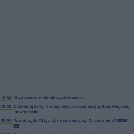
10:34
Ubywa wody w solankowych stawach
10:25
Z żałobnej karty. Nie żyje były przewodniczący Rady Miejskiej
Inowrocławia
09:01
Powiat wyda 75 tys. zł. na salę sesyjną. Co się zmieni?
TYLKO U
NAS