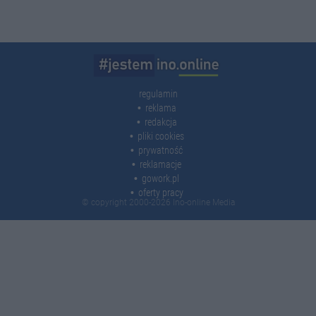
regulamin
reklama
redakcja
pliki cookies
prywatność
reklamacje
gowork.pl
oferty pracy
© copyright 2000-2026 Ino-online Media