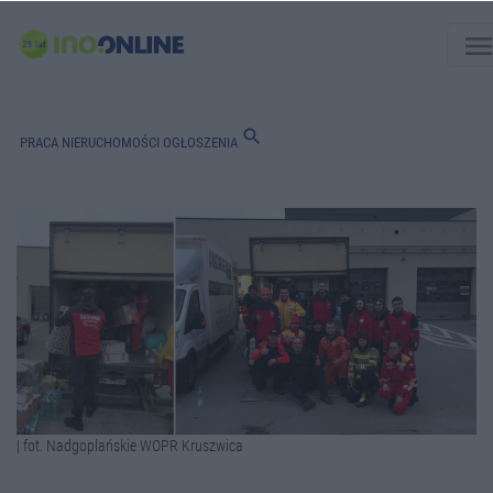
men
search
PRACA
NIERUCHOMOŚCI
OGŁOSZENIA
| fot. Nadgoplańskie WOPR Kruszwica