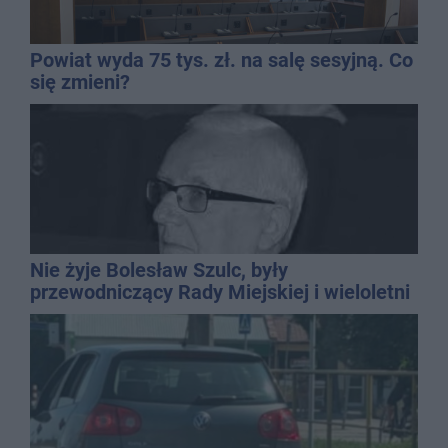
Powiat wyda 75 tys. zł. na salę sesyjną. Co
się zmieni?
Nie żyje Bolesław Szulc, były
przewodniczący Rady Miejskiej i wieloletni
dyrektor SP 14