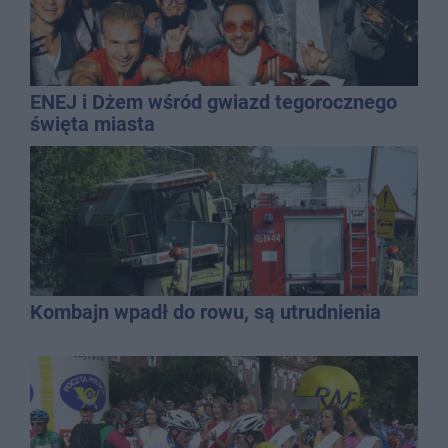
ENEJ i Dżem wśród gwiazd tegorocznego
święta miasta
Kombajn wpadł do rowu, są utrudnienia