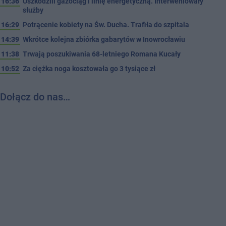
16:36
Uszkodzili gazociąg i linię energetyczną. Interweniowały
służby
16:29
Potrącenie kobiety na Św. Ducha. Trafiła do szpitala
14:39
Wkrótce kolejna zbiórka gabarytów w Inowrocławiu
11:38
Trwają poszukiwania 68-letniego Romana Kucały
10:52
Za ciężka noga kosztowała go 3 tysiące zł
Dołącz do nas…