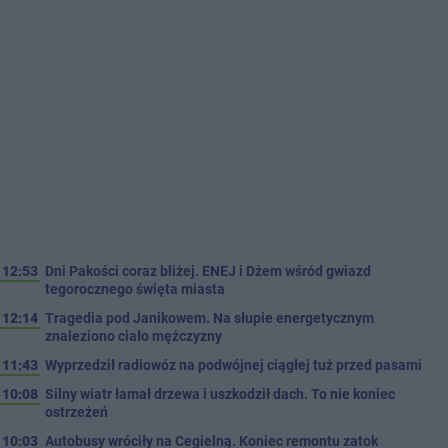
12:53
Dni Pakości coraz bliżej. ENEJ i Dżem wśród gwiazd
tegorocznego święta miasta
12:14
Tragedia pod Janikowem. Na słupie energetycznym
znaleziono ciało mężczyzny
11:43
Wyprzedził radiowóz na podwójnej ciągłej tuż przed pasami
10:08
Silny wiatr łamał drzewa i uszkodził dach. To nie koniec
ostrzeżeń
10:03
Autobusy wróciły na Cegielną. Koniec remontu zatok