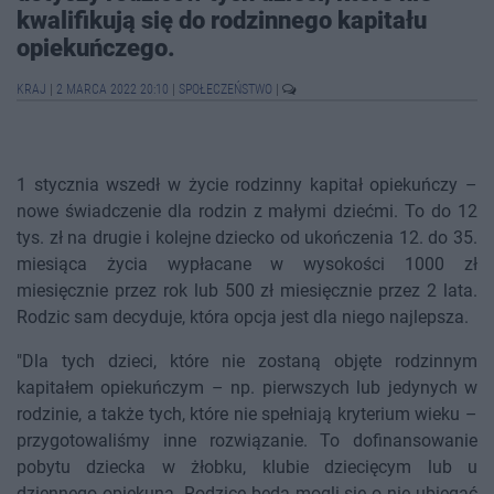
kwalifikują się do rodzinnego kapitału
opiekuńczego.
KRAJ
|
2 MARCA 2022 20:10
|
SPOŁECZEŃSTWO
|
1 stycznia wszedł w życie rodzinny kapitał opiekuńczy –
nowe świadczenie dla rodzin z małymi dziećmi. To do 12
tys. zł na drugie i kolejne dziecko od ukończenia 12. do 35.
miesiąca życia wypłacane w wysokości 1000 zł
miesięcznie przez rok lub 500 zł miesięcznie przez 2 lata.
Rodzic sam decyduje, która opcja jest dla niego najlepsza.
"Dla tych dzieci, które nie zostaną objęte rodzinnym
kapitałem opiekuńczym – np. pierwszych lub jedynych w
rodzinie, a także tych, które nie spełniają kryterium wieku –
przygotowaliśmy inne rozwiązanie. To dofinansowanie
pobytu dziecka w żłobku, klubie dziecięcym lub u
dziennego opiekuna. Rodzice będą mogli się o nie ubiegać