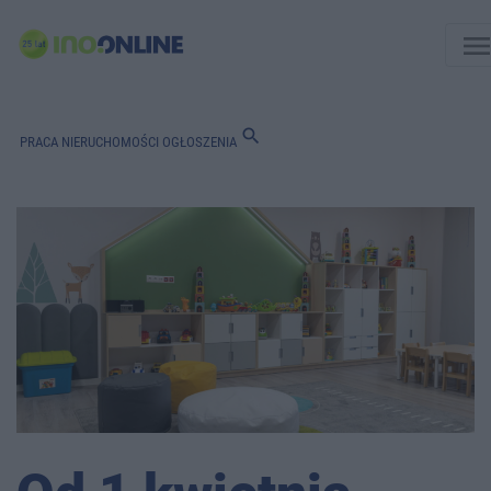
men
search
PRACA
NIERUCHOMOŚCI
OGŁOSZENIA