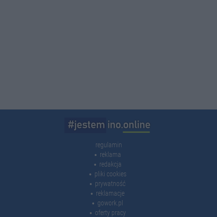
regulamin
reklama
redakcja
pliki cookies
prywatność
reklamacje
gowork.pl
oferty pracy