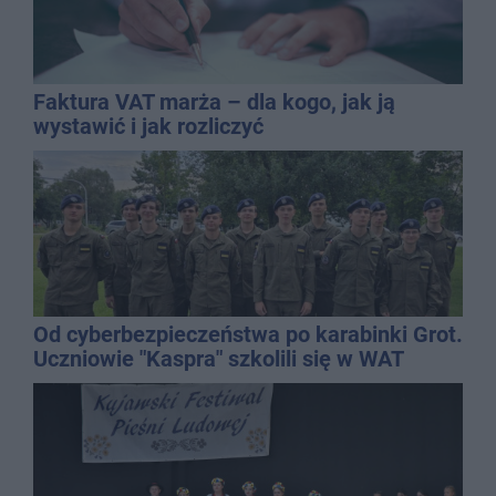
Faktura VAT marża – dla kogo, jak ją
wystawić i jak rozliczyć
Od cyberbezpieczeństwa po karabinki Grot.
Uczniowie "Kaspra" szkolili się w WAT