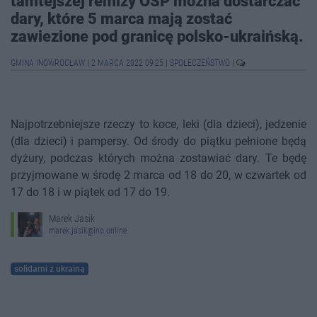
tamtejszej remizy OSP można dostarczać
dary, które 5 marca mają zostać
zawiezione pod granicę polsko-ukraińską.
GMINA INOWROCŁAW
|
2 MARCA 2022 09:25
|
SPOŁECZEŃSTWO
|
Najpotrzebniejsze rzeczy to koce, leki (dla dzieci), jedzenie
(dla dzieci) i pampersy. Od środy do piątku pełnione będą
dyżury, podczas których można zostawiać dary. Te będę
przyjmowane w środę 2 marca od 18 do 20, w czwartek od
17 do 18 i w piątek od 17 do 19.
Marek Jasik
marek.jasik@ino.online
solidarni z ukrainą