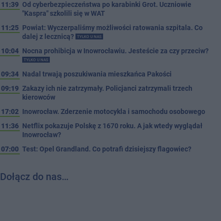
11:39
Od cyberbezpieczeństwa po karabinki Grot. Uczniowie
"Kaspra" szkolili się w WAT
11:25
Powiat: Wyczerpaliśmy możliwości ratowania szpitala. Co
dalej z lecznicą?
TYLKO U NAS
10:04
Nocna prohibicja w Inowrocławiu. Jesteście za czy przeciw?
TYLKO U NAS
09:34
Nadal trwają poszukiwania mieszkańca Pakości
09:19
Zakazy ich nie zatrzymały. Policjanci zatrzymali trzech
kierowców
17:02
Inowrocław. Zderzenie motocykla i samochodu osobowego
11:36
Netflix pokazuje Polskę z 1670 roku. A jak wtedy wyglądał
Inowrocław?
07:00
Test: Opel Grandland. Co potrafi dzisiejszy flagowiec?
Dołącz do nas…