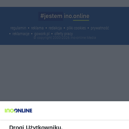
regulamin
reklama
redakcja
pliki cookies
prywatność
reklamacje
gowork.pl
oferty pracy
© copyright 2000-2026 Ino-online Media
Drogi Użytkowniku,