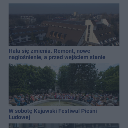
Hala się zmienia. Remont, nowe
nagłośnienie, a przed wejściem stanie
QEMETICA ARENA
W sobotę Kujawski Festiwal Pieśni
Ludowej