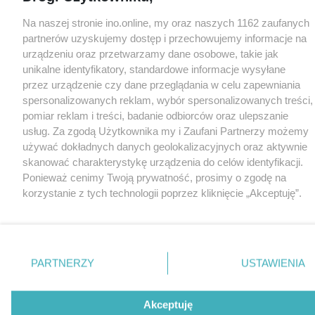
Na naszej stronie ino.online, my oraz naszych 1162 zaufanych
partnerów uzyskujemy dostęp i przechowujemy informacje na
urządzeniu oraz przetwarzamy dane osobowe, takie jak
unikalne identyfikatory, standardowe informacje wysyłane
przez urządzenie czy dane przeglądania w celu zapewniania
spersonalizowanych reklam, wybór spersonalizowanych treści,
pomiar reklam i treści, badanie odbiorców oraz ulepszanie
usług. Za zgodą Użytkownika my i Zaufani Partnerzy możemy
używać dokładnych danych geolokalizacyjnych oraz aktywnie
skanować charakterystykę urządzenia do celów identyfikacji.
Ponieważ cenimy Twoją prywatność, prosimy o zgodę na
korzystanie z tych technologii poprzez kliknięcie „Akceptuję”.
Zgoda jest dobrowolna i zawsze możesz ją zmienić/wycofać
klikając przycisk ustawień prywatności znajdujący się w lewym
dolnym rogu strony
. Niektóre rodzaje przetwarzania danych
nie wymagają zgody użytkownika, ale masz prawo sprzeciwić
PARTNERZY
USTAWIENIA
się takiemu przetwarzaniu. Preferencje będą miały
zastosowania tylko na tej witrynie.
Akceptuję
Zapoznaj się z poniższymi informacjami, abyś mógł świadomie