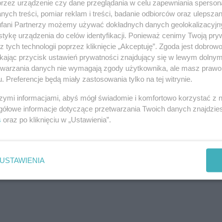
przez urządzenie czy dane przeglądania w celu zapewniania sperson
ych treści, pomiar reklam i treści, badanie odbiorców oraz ulepszan
fani Partnerzy możemy używać dokładnych danych geolokalizacyjn
tykę urządzenia do celów identyfikacji. Ponieważ cenimy Twoją pry
z tych technologii poprzez kliknięcie „Akceptuję”. Zgoda jest dobro
ikając przycisk ustawień prywatności znajdujący się w lewym dolny
etwarzania danych nie wymagają zgody użytkownika, ale masz prawo 
. Preferencje będą miały zastosowania tylko na tej witrynie.
szymi informacjami, abyś mógł świadomie i komfortowo korzystać z
gółowe informacje dotyczące przetwarzania Twoich danych znajdzi
s
oraz po kliknięciu w „Ustawienia”.
USTAWIENIA