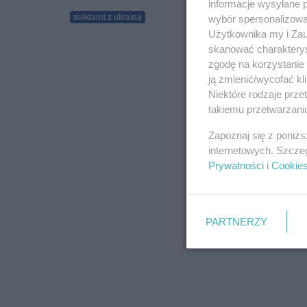
informacje wysyłane 
solidarni z ukrainą
wybór spersonalizowan
Użytkownika my i Zau
skanować charakterys
zgodę na korzystanie 
ją zmienić/wycofać kl
Niektóre rodzaje prz
takiemu przetwarzaniu
Zapoznaj się z poniż
internetowych. Szcze
Prywatności
i
Cookie
PARTNERZY