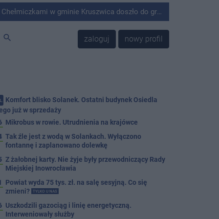
minie Kruszwica doszło do groźnie wyglądającego zdarzenia.
search
zaloguj
nowy profil
Komfort blisko Solanek. Ostatni budynek Osiedla
.
ego już w sprzedaży
6
Mikrobus w rowie. Utrudnienia na krajówce
4
Tak źle jest z wodą w Solankach. Wyłączono
fontannę i zaplanowano dolewkę
5
Z żałobnej karty. Nie żyje były przewodniczący Rady
Miejskiej Inowrocławia
1
Powiat wyda 75 tys. zł. na salę sesyjną. Co się
zmieni?
TYLKO U NAS
6
Uszkodzili gazociąg i linię energetyczną.
Interweniowały służby