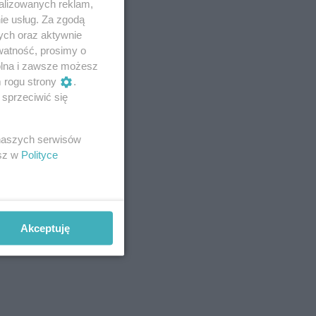
alizowanych reklam,
ie usług. Za zgodą
ych oraz aktywnie
watność, prosimy o
wolna i zawsze możesz
m rogu strony
.
sprzeciwić się
 naszych serwisów
esz w
Polityce
Akceptuję