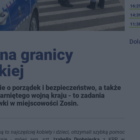
16:2
14:3
11:3
Doł
 na granicy
kiej
e o porządek i bezpieczeństwo, a także
iętego wojną kraju - to zadania
wki w miejscowości Zosin.
ą to najczęściej kobiety i dzieci, otrzymali szybką pomoc
nie
- mówi asp. szt.
Izabella Drobniecka
z KPP w