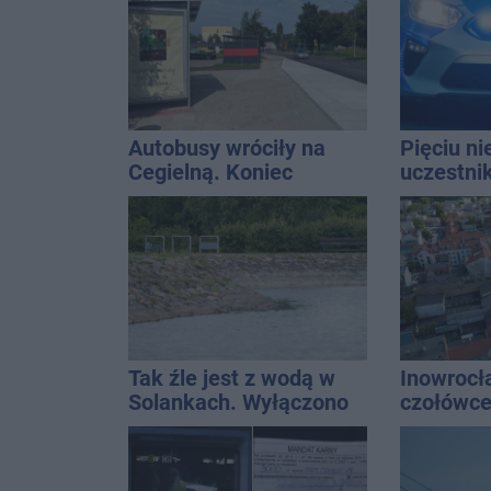
Autobusy wróciły na
Pięciu n
Cegielną. Koniec
uczestni
remontu zatok
wpadło w 
Rekordzis
promila
Tak źle jest z wodą w
Inowrocł
Solankach. Wyłączono
czołówce
fontannę i zaplanowano
analizy 
dolewkę
miasto j
najbardz