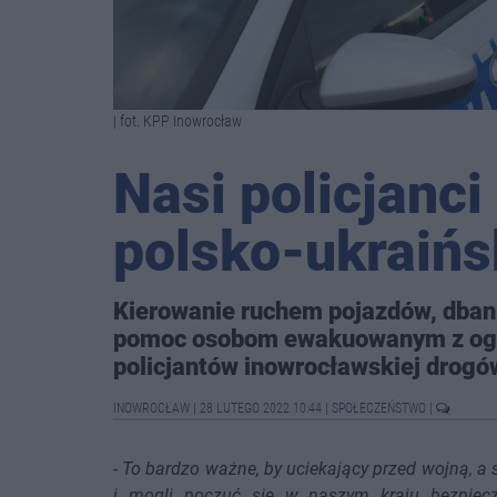
| fot. KPP Inowrocław
Nasi policjanci
polsko-ukraińs
Kierowanie ruchem pojazdów, dbani
pomoc osobom ewakuowanym z ogarn
policjantów inowrocławskiej drogó
INOWROCŁAW
|
28 LUTEGO 2022 10:44
|
SPOŁECZEŃSTWO
|
-
To bardzo ważne, by uciekający przed wojną, a s
i mogli poczuć się w naszym kraju bezpiecz