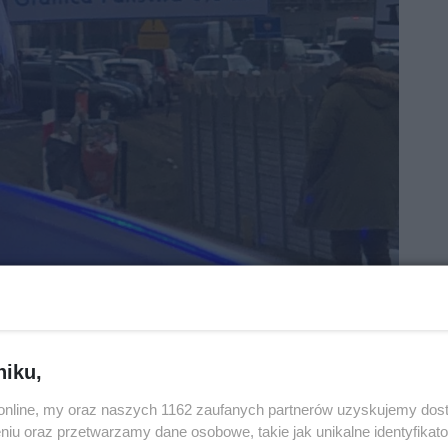
niku,
o.online, my oraz naszych 1162 zaufanych partnerów uzyskujemy dos
niu oraz przetwarzamy dane osobowe, takie jak unikalne identyfikat