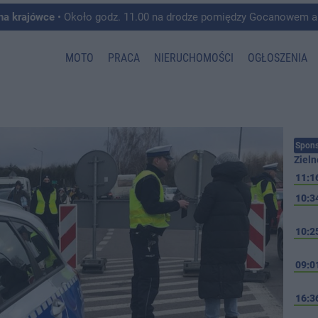
 na krajówce
• Około godz. 11.00 na drodze pomiędzy Gocanowem a Chełmiczkami w g
MOTO
PRACA
NIERUCHOMOŚCI
OGŁOSZENIA
Spons
Zieln
11:1
10:3
10:2
09:0
16:3