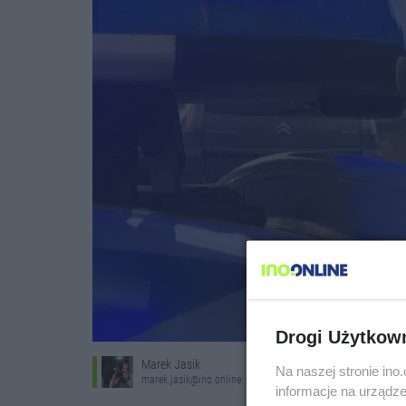
Drogi Użytkow
Marek Jasik
Na naszej stronie in
marek.jasik@ino.online
informacje na urządze