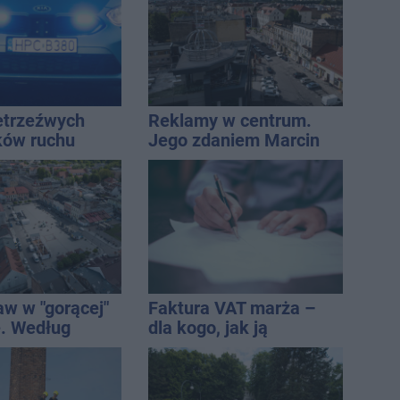
ietrzeźwych
Reklamy w centrum.
ków ruchu
Jego zdaniem Marcin
ręce policji.
Wroński jest w błędzie
ta miał 2,6
[akt.]
aw w "gorącej"
Faktura VAT marża –
. Według
dla kogo, jak ją
Onetu nasze
wystawić i jak rozliczyć
est jednym z
iej narażonych