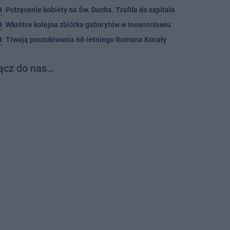
9
Potrącenie kobiety na Św. Ducha. Trafiła do szpitala
9
Wkrótce kolejna zbiórka gabarytów w Inowrocławiu
8
Trwają poszukiwania 68-letniego Romana Kucały
ącz do nas…