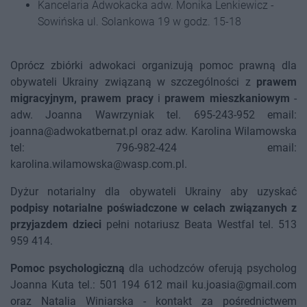
Kancelaria Adwokacka adw. Monika Lenkiewicz -
Sowińska ul. Solankowa 19 w godz. 15-18
Oprócz zbiórki adwokaci organizują pomoc prawną dla
obywateli Ukrainy związaną w szczególności z
prawem
migracyjnym, prawem pracy
i
prawem mieszkaniowym
-
adw. Joanna Wawrzyniak tel. 695-243-952 email:
joanna@adwokatbernat.pl oraz adw. Karolina Wilamowska
tel: 796-982-424 email:
karolina.wilamowska@wasp.com.pl.
Dyżur notarialny dla obywateli Ukrainy aby uzyskać
podpisy notarialne poświadczone w celach związanych z
przyjazdem dzieci
pełni notariusz Beata Westfal tel. 513
959 414.
Pomoc psychologiczną
dla uchodzców oferują psycholog
Joanna Kuta tel.: 501 194 612 mail ku.joasia@gmail.com
oraz Natalia Winiarska - kontakt za pośrednictwem