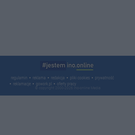
regulamin
reklama
redakcja
pliki cookies
prywatność
reklamacje
gowork.pl
oferty pracy
© copyright 2000-2026 Ino-online Media