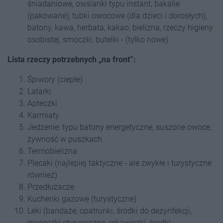
śniadaniowe, owsianki typu instant, bakalie
(pakowane), tubki owocowe (dla dzieci i dorosłych),
batony, kawa, herbata, kakao, bielizna, rzeczy higieny
osobistej, smoczki, butelki - (tylko nowe).
Lista rzeczy potrzebnych „na front”:
Śpiwory (ciepłe)
Latarki
Apteczki
Karmiaty
Jedzenie: typu batony energetyczne, suszone owoce,
żywność w puszkach
Termobielizna
Plecaki (najlepiej taktyczne - ale zwykłe i turystyczne
również)
Przedłużacze
Kuchenki gazowe (turystyczne)
Leki (bandaże, opatrunki, środki do dezynfekcji,
maseczki chirurgiczne, rękawiczki, środki