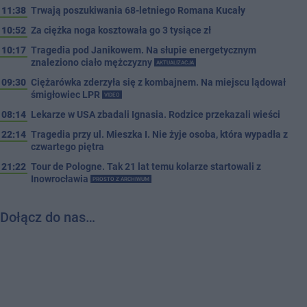
11:38
Trwają poszukiwania 68-letniego Romana Kucały
10:52
Za ciężka noga kosztowała go 3 tysiące zł
10:17
Tragedia pod Janikowem. Na słupie energetycznym
znaleziono ciało mężczyzny
AKTUALIZACJA
09:30
Ciężarówka zderzyła się z kombajnem. Na miejscu lądował
śmigłowiec LPR
VIDEO
08:14
Lekarze w USA zbadali Ignasia. Rodzice przekazali wieści
22:14
Tragedia przy ul. Mieszka I. Nie żyje osoba, która wypadła z
czwartego piętra
21:22
Tour de Pologne. Tak 21 lat temu kolarze startowali z
Inowrocławia
PROSTO Z ARCHIWUM
Dołącz do nas…