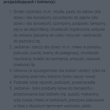
przyjeżdżających i żołnierzy):
Środki czystości, m.in.: mydła, pasty do zębów (dla
dzieci i dla dorosłych), szczoteczki do zębów (dla
dzieci i dla dorosłych), szampony, podpaski, tampony,
płyny do dezynfekcji, chusteczki higieniczne, odżywki
do włosów, balsamy do ciała, nożyczki i obcinaczki
do paznokci itp.
Jedzenie i rzeczy dla dzieci: m.in. mleko w proszku,
pieluszki, waciki, kremy do pielęgnacji, chusteczki
nawilżane, butelki do karmienia, smoczki, zabawki
(nieduże) itp.
Ubrania (w szczególności dla kobiet i dzieci): tylko na
aktualną porę roku; bielizna (tylko rzeczy nowe).
Pościele, koce, ręczniki, poduszki, prześcieradła.
Jedzenie - tylko produkty łatwe do transportu i
przechowania bez lodówki (np. puszki, makarony,
ryże, kasze, mleko w kartonach, pieczywo pakowane
w folie z dłuższym terminem ważności, płatki