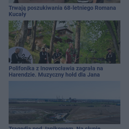
Trwają poszukiwania 68-letniego Romana
Kucały
Polifonika z Inowrocławia zagrała na
Harendzie. Muzyczny hołd dla Jana
Kasprowicza
Tragedia pod Janikowem. Na słupie