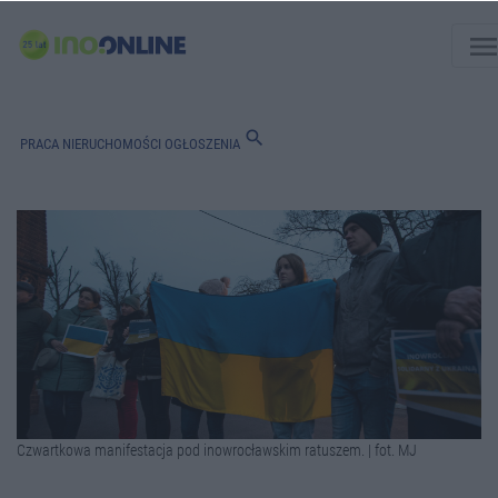
men
search
PRACA
NIERUCHOMOŚCI
OGŁOSZENIA
Czwartkowa manifestacja pod inowrocławskim ratuszem. | fot. MJ