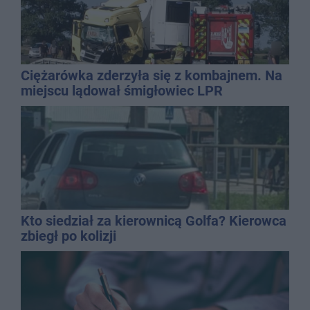
Ciężarówka zderzyła się z kombajnem. Na
miejscu lądował śmigłowiec LPR
Kto siedział za kierownicą Golfa? Kierowca
zbiegł po kolizji