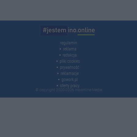
regulamin
reklama
redakcja
pliki cookies
prywatność
reklamacje
gowork.pl
oferty pracy
© copyright 2000-2026 Ino-online Media