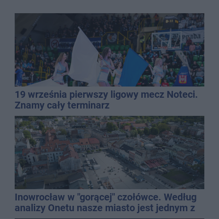
19 września pierwszy ligowy mecz Noteci.
Znamy cały terminarz
Inowrocław w "gorącej" czołówce. Według
analizy Onetu nasze miasto jest jednym z
najbardziej narażonych na upały