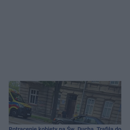
Potrącenie kobiety na Św. Ducha. Trafiła do