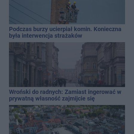
Podczas burzy ucierpiał komin. Konieczna
była interwencja strażaków
Wroński do radnych: Zamiast ingerować w
prywatną własność zajmijcie się
gospodarką