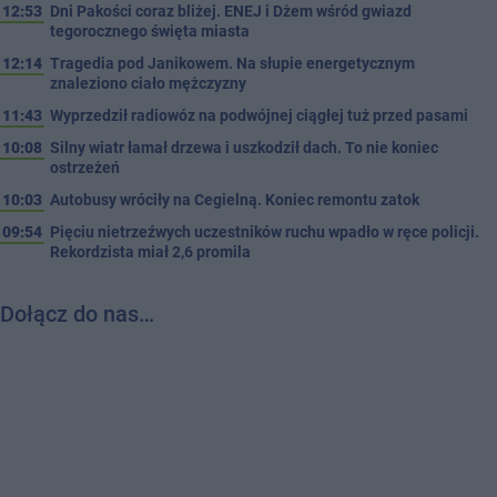
12:53
Dni Pakości coraz bliżej. ENEJ i Dżem wśród gwiazd
tegorocznego święta miasta
12:14
Tragedia pod Janikowem. Na słupie energetycznym
znaleziono ciało mężczyzny
11:43
Wyprzedził radiowóz na podwójnej ciągłej tuż przed pasami
10:08
Silny wiatr łamał drzewa i uszkodził dach. To nie koniec
ostrzeżeń
10:03
Autobusy wróciły na Cegielną. Koniec remontu zatok
09:54
Pięciu nietrzeźwych uczestników ruchu wpadło w ręce policji.
Rekordzista miał 2,6 promila
Dołącz do nas…