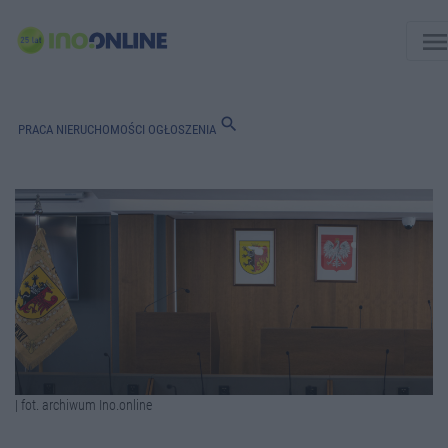
men
search
PRACA
NIERUCHOMOŚCI
OGŁOSZENIA
| fot. archiwum Ino.online