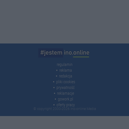
regulamin
reklama
redakcja
pliki cookies
prywatność
reklamacje
gowork.pl
oferty pracy
© copyright 2000-2026 Ino-online Media