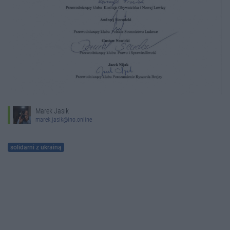
Marek Jasik
marek.jasik@ino.online
solidarni z ukrainą