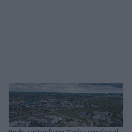
Upały, a potem burze. Groźna pogoda nad