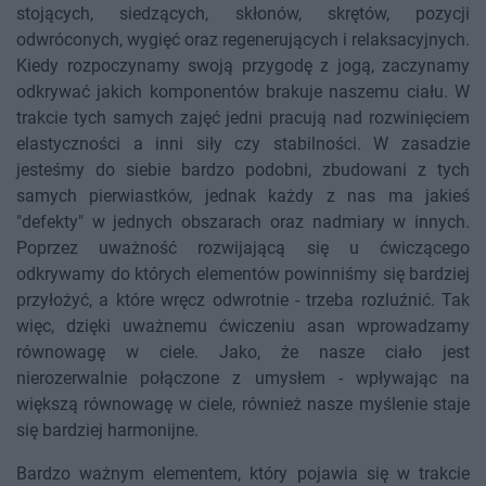
stojących, siedzących, skłonów, skrętów, pozycji
odwróconych, wygięć oraz regenerujących i relaksacyjnych.
Kiedy rozpoczynamy swoją przygodę z jogą, zaczynamy
odkrywać jakich komponentów brakuje naszemu ciału. W
trakcie tych samych zajęć jedni pracują nad rozwinięciem
elastyczności a inni siły czy stabilności. W zasadzie
jesteśmy do siebie bardzo podobni, zbudowani z tych
samych pierwiastków, jednak każdy z nas ma jakieś
"defekty" w jednych obszarach oraz nadmiary w innych.
Poprzez uważność rozwijającą się u ćwiczącego
odkrywamy do których elementów powinniśmy się bardziej
przyłożyć, a które wręcz odwrotnie - trzeba rozluźnić. Tak
więc, dzięki uważnemu ćwiczeniu asan wprowadzamy
równowagę w ciele. Jako, że nasze ciało jest
nierozerwalnie połączone z umysłem - wpływając na
większą równowagę w ciele, również nasze myślenie staje
się bardziej harmonijne.
Bardzo ważnym elementem, który pojawia się w trakcie