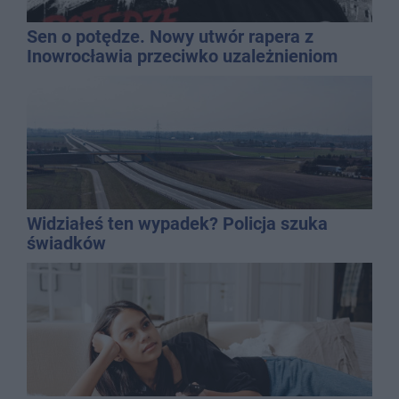
Sen o potędze. Nowy utwór rapera z
Inowrocławia przeciwko uzależnieniom
Widziałeś ten wypadek? Policja szuka
świadków