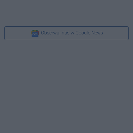
Obserwuj nas w Google News