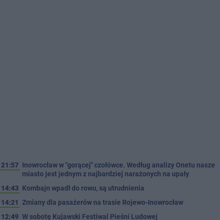
21:57
Inowrocław w "gorącej" czołówce. Według analizy Onetu nasze
miasto jest jednym z najbardziej narażonych na upały
14:43
Kombajn wpadł do rowu, są utrudnienia
14:21
Zmiany dla pasażerów na trasie Rojewo-Inowrocław
12:49
W sobotę Kujawski Festiwal Pieśni Ludowej