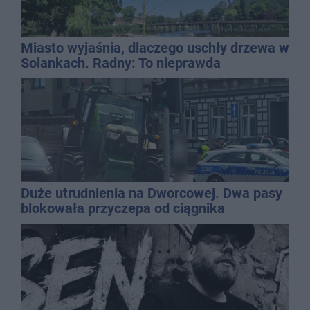
Miasto wyjaśnia, dlaczego uschły drzewa w
Solankach. Radny: To nieprawda
Duże utrudnienia na Dworcowej. Dwa pasy
blokowała przyczepa od ciągnika