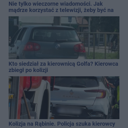
Nie tylko wieczorne wiadomości. Jak
mądrze korzystać z telewizji, żeby być na
bieżąco, ale nie żyć w informacyjnym
chaosie?
Kto siedział za kierownicą Golfa? Kierowca
zbiegł po kolizji
Kolizja na Rąbinie. Policja szuka kierowcy