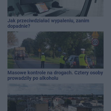
Jak przeciwdziałać wypaleniu, zanim
dopadnie?
Masowe kontrole na drogach. Cztery osoby
prowadziły po alkoholu