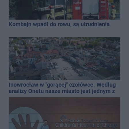
Kombajn wpadł do rowu, są utrudnienia
Inowrocław w "gorącej" czołówce. Według
analizy Onetu nasze miasto jest jednym z
najbardziej narażonych na upały