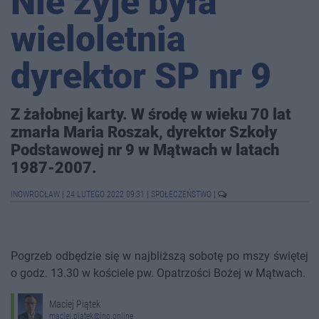
Nie żyje była
wieloletnia
dyrektor SP nr 9
Z żałobnej karty. W środę w wieku 70 lat
zmarła Maria Roszak, dyrektor Szkoły
Podstawowej nr 9 w Mątwach w latach
1987-2007.
INOWROCŁAW
|
24 LUTEGO 2022 09:31
|
SPOŁECZEŃSTWO
|
Pogrzeb odbędzie się w najbliższą sobotę po mszy świętej
o godz. 13.30 w kościele pw. Opatrzości Bożej w Mątwach.
Maciej Piątek
maciej.piatek@ino.online