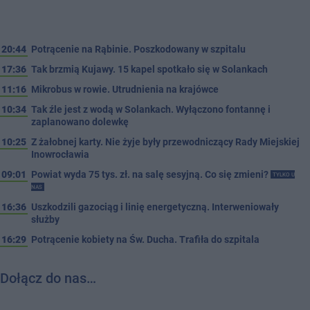
20:44
Potrącenie na Rąbinie. Poszkodowany w szpitalu
17:36
Tak brzmią Kujawy. 15 kapel spotkało się w Solankach
11:16
Mikrobus w rowie. Utrudnienia na krajówce
10:34
Tak źle jest z wodą w Solankach. Wyłączono fontannę i
zaplanowano dolewkę
10:25
Z żałobnej karty. Nie żyje były przewodniczący Rady Miejskiej
Inowrocławia
09:01
Powiat wyda 75 tys. zł. na salę sesyjną. Co się zmieni?
TYLKO U
NAS
16:36
Uszkodzili gazociąg i linię energetyczną. Interweniowały
służby
16:29
Potrącenie kobiety na Św. Ducha. Trafiła do szpitala
Dołącz do nas…