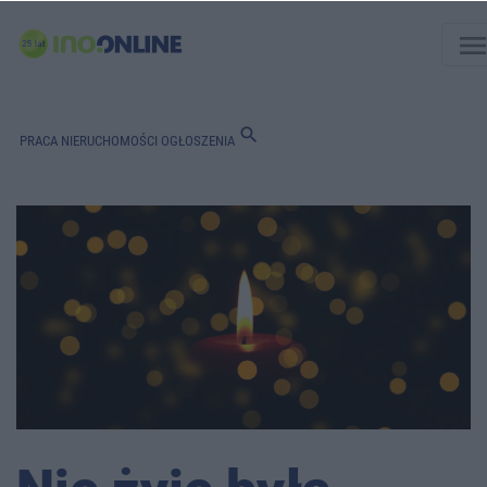
men
search
PRACA
NIERUCHOMOŚCI
OGŁOSZENIA