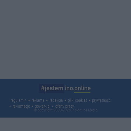
regulamin
reklama
redakcja
pliki cookies
prywatność
reklamacje
gowork.pl
oferty pracy
© copyright 2000-2026 Ino-online Media