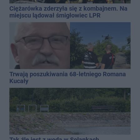
Ciężarówka zderzyła się z kombajnem. Na
miejscu lądował śmigłowiec LPR
Trwają poszukiwania 68-letniego Romana
Kucały
Tak źle jest z wodą w Solankach.