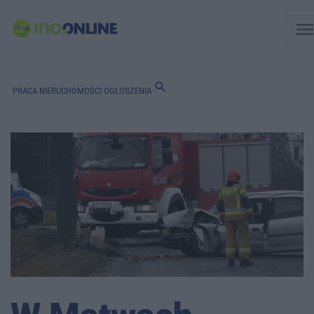
men
search
PRACA
NIERUCHOMOŚCI
OGŁOSZENIA