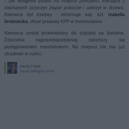
-
Jak wstępnie ustalili na miejscu policjanci, kierujący z
nieznanych przyczyn złapał pobocze i uderzył w drzewo.
Kierowca był trzeźwy
- informuje asp. szt.
Izabella
Drobniecka
, oficer prasowy KPP w Inowrocławiu
Kierowca został przewieziony do szpitala na badania.
Zdarzenie najprawdopodobniej zakończy się
postępowaniem mandatowym. Na miejscu nie ma już
utrudnień w ruchu.
Maciej Piątek
maciej.piatek@ino.online