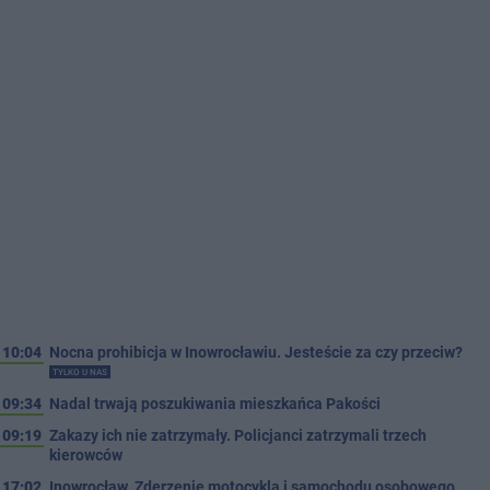
10:04
Nocna prohibicja w Inowrocławiu. Jesteście za czy przeciw?
TYLKO U NAS
09:34
Nadal trwają poszukiwania mieszkańca Pakości
09:19
Zakazy ich nie zatrzymały. Policjanci zatrzymali trzech
kierowców
17:02
Inowrocław. Zderzenie motocykla i samochodu osobowego