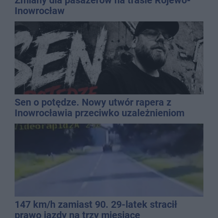
Zmiany dla pasażerów na trasie Rojewo-
Inowrocław
Sen o potędze. Nowy utwór rapera z
Inowrocławia przeciwko uzależnieniom
147 km/h zamiast 90. 29-latek stracił
prawo jazdy na trzy miesiące