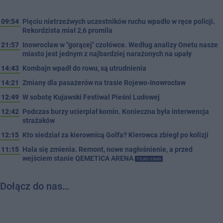
09:54
Pięciu nietrzeźwych uczestników ruchu wpadło w ręce policji.
Rekordzista miał 2,6 promila
21:57
Inowrocław w "gorącej" czołówce. Według analizy Onetu nasze
miasto jest jednym z najbardziej narażonych na upały
14:43
Kombajn wpadł do rowu, są utrudnienia
14:21
Zmiany dla pasażerów na trasie Rojewo-Inowrocław
12:49
W sobotę Kujawski Festiwal Pieśni Ludowej
12:42
Podczas burzy ucierpiał komin. Konieczna była interwencja
strażaków
12:15
Kto siedział za kierownicą Golfa? Kierowca zbiegł po kolizji
11:15
Hala się zmienia. Remont, nowe nagłośnienie, a przed
wejściem stanie QEMETICA ARENA
TYLKO U NAS
Dołącz do nas…