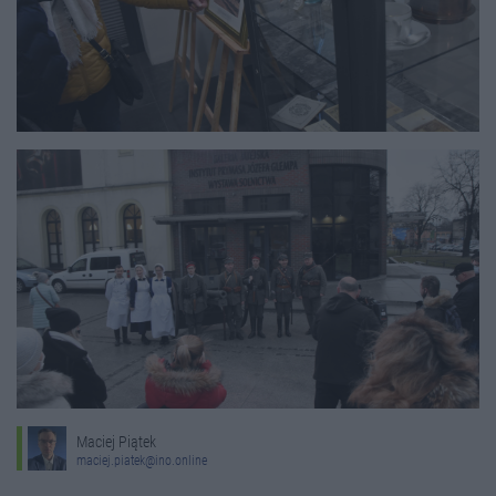
Maciej Piątek
maciej.piatek@ino.online