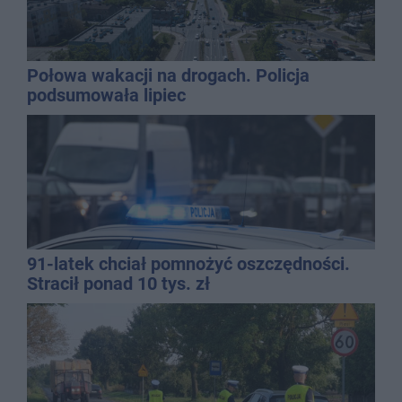
Połowa wakacji na drogach. Policja
podsumowała lipiec
91-latek chciał pomnożyć oszczędności.
Stracił ponad 10 tys. zł