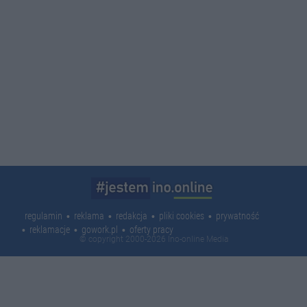
regulamin
reklama
redakcja
pliki cookies
prywatność
reklamacje
gowork.pl
oferty pracy
© copyright 2000-2026 Ino-online Media