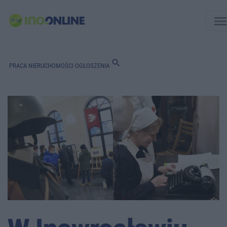
men
search
PRACA
NIERUCHOMOŚCI
OGŁOSZENIA