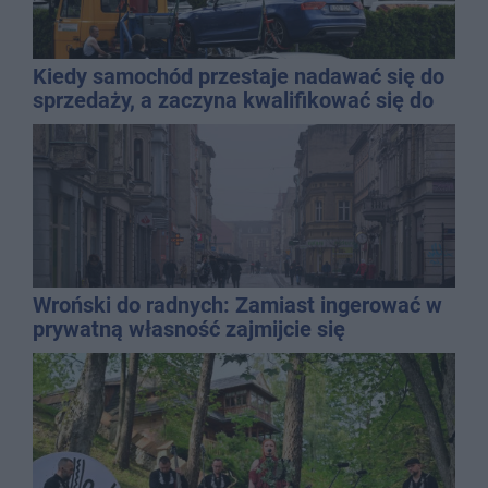
Kiedy samochód przestaje nadawać się do
sprzedaży, a zaczyna kwalifikować się do
kasacji?
Wroński do radnych: Zamiast ingerować w
prywatną własność zajmijcie się
gospodarką