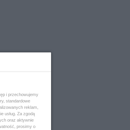
tęp i przechowujemy
ory, standardowe
alizowanych reklam,
ie usług. Za zgodą
ych oraz aktywnie
watność, prosimy o