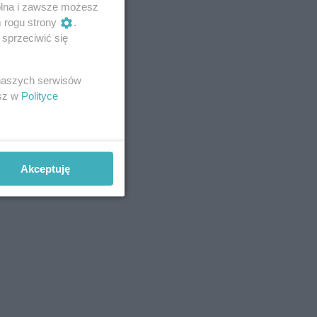
wolna i zawsze możesz
m rogu strony
.
sprzeciwić się
 naszych serwisów
esz w
Polityce
Akceptuję