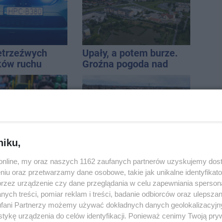
ietrzeźwych
Upały, a potem burze.
ków ruchu
Groźna pogoda nad
ręce policji.
naszym regionem
ta miał 2,6
niku,
Harris: Możemy
Dlaczego sauny, a nie
o.online, my oraz naszych 1162 zaufanych partnerów uzyskujemy dos
 walkę z
boiska dla dzieci?
niu oraz przetwarzamy dane osobowe, takie jak unikalne identyfikat
tej lidze
Ratusz odpowiada
przez urządzenie czy dane przeglądania w celu zapewniania sperson
ych treści, pomiar reklam i treści, badanie odbiorców oraz ulepszan
fani Partnerzy możemy używać dokładnych danych geolokalizacyjn
tykę urządzenia do celów identyfikacji. Ponieważ cenimy Twoją pry