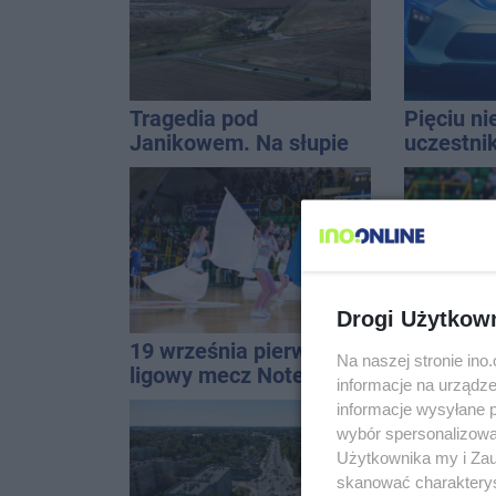
Tragedia pod
Pięciu n
Janikowem. Na słupie
uczestni
energetycznym
wpadło w 
znaleziono ciało
Rekordzis
mężczyzny
promila
Drogi Użytkow
19 września pierwszy
Darrell 
Na naszej stronie in
ligowy mecz Noteci.
nawiązać
informacje na urządze
Znamy cały terminarz
każdym w 
informacje wysyłane 
wybór spersonalizowan
Użytkownika my i Zau
skanować charakterys