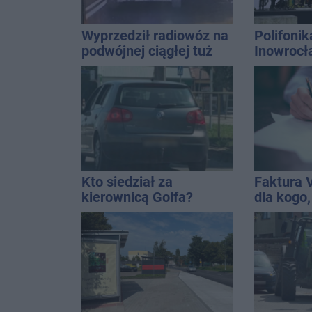
Wyprzedził radiowóz na
Polifonik
podwójnej ciągłej tuż
Inowrocł
przed pasami
Harendzi
hołd dla
Kasprow
Kto siedział za
Faktura 
kierownicą Golfa?
dla kogo,
Kierowca zbiegł po
wystawić 
kolizji