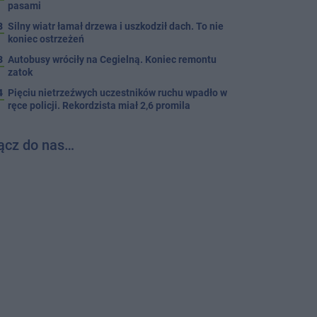
pasami
8
Silny wiatr łamał drzewa i uszkodził dach. To nie
koniec ostrzeżeń
3
Autobusy wróciły na Cegielną. Koniec remontu
zatok
4
Pięciu nietrzeźwych uczestników ruchu wpadło w
ręce policji. Rekordzista miał 2,6 promila
ącz do nas…