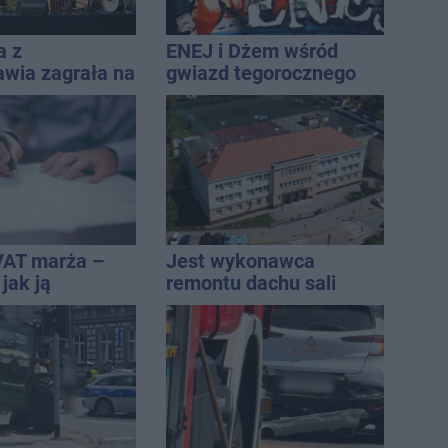
a z
ENEJ i Dżem wśród
awia zagrała na
gwiazd tegorocznego
e. Muzyczny
święta miasta
 Jana
icza
VAT marża –
Jest wykonawca
 jak ją
remontu dachu sali
i jak rozliczyć
gimastycznej