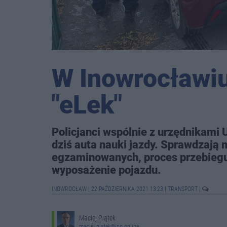
W Inowrocławiu
"eLek"
Policjanci wspólnie z urzędnikami
dziś auta nauki jazdy. Sprawdzają 
egzaminowanych, proces przebieg
wyposażenie pojazdu.
INOWROCŁAW
|
22 PAŹDZIERNIKA 2021 13:23
|
TRANSPORT
|
Maciej Piątek
maciej.piatek@ino.online