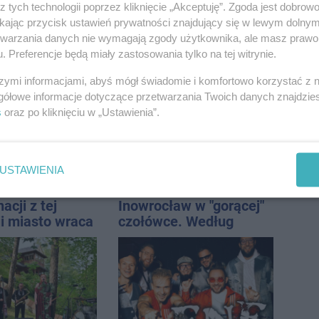
z tych technologii poprzez kliknięcie „Akceptuję”. Zgoda jest dobro
ikając przycisk ustawień prywatności znajdujący się w lewym dolny
etwarzania danych nie wymagają zgody użytkownika, ale masz prawo 
. Preferencje będą miały zastosowania tylko na tej witrynie.
zmienia.
Ruszyła modernizacja
 nowe
remizy OSP w Pakości
szymi informacjami, abyś mógł świadomie i komfortowo korzystać z
nie, a przed
gółowe informacje dotyczące przetwarzania Twoich danych znajdzi
 stanie
s
oraz po kliknięciu w „Ustawienia”.
CA ARENA
USTAWIENIA
acji z tej
Inowrocław w "gorącej"
ji miasto wraca
czołówce. Według
u
analizy Onetu nasze
miasto jest jednym z
najbardziej narażonych
na upały