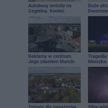
Autobusy wróciły na
Duże utr
Cegielną. Koniec
Dworcowe
remontu zatok
blokował
ciągnika
Reklamy w centrum.
Tragedia 
Jego zdaniem Marcin
Mieszka I
Wroński jest w błędzie
osoba, k
[akt.]
czwarteg
Zmiany dla pasażerów
Silny wia