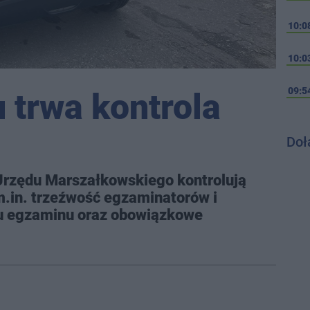
10:0
10:0
09:5
 trwa kontrola
Doł
 Urzędu Marszałkowskiego kontrolują
m.in. trzeźwość egzaminatorów i
u egzaminu oraz obowiązkowe