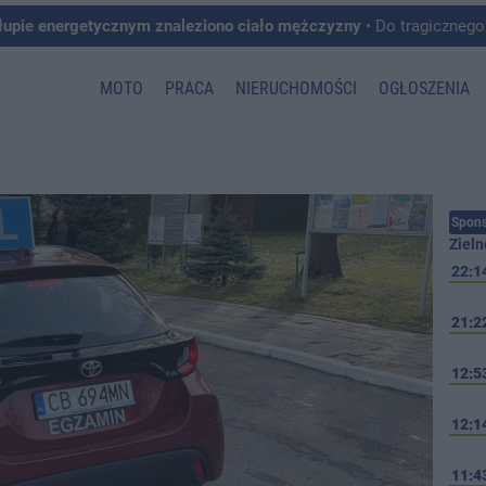
łupie energetycznym znaleziono ciało mężczyzny
• Do tragicznego zdarzenia doszło w 
MOTO
PRACA
NIERUCHOMOŚCI
OGŁOSZENIA
Spons
Zieln
22:1
21:2
12:5
12:1
11:4