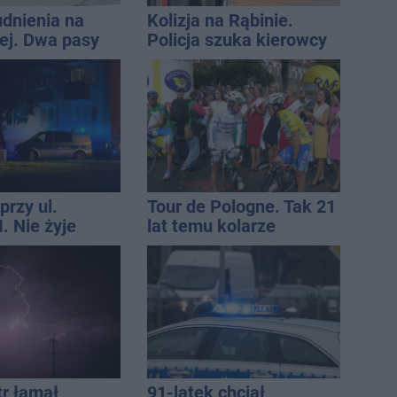
udnienia na
Kolizja na Rąbinie.
j. Dwa pasy
Policja szuka kierowcy
a przyczepa od
Golfa
przy ul.
Tour de Pologne. Tak 21
. Nie żyje
lat temu kolarze
tóra wypadła z
startowali z
o piętra
Inowrocławia
tr łamał
91-latek chciał