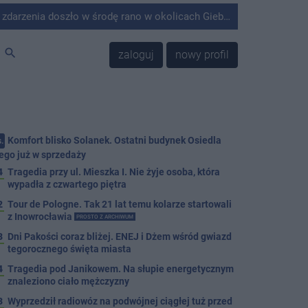
środę rano w okolicach Giebni koło Janikowa. Wówczas na słupie energetycznym odnaleziono ciało mężczyzny.
search
zaloguj
nowy profil
Komfort blisko Solanek. Ostatni budynek Osiedla
.
ego już w sprzedaży
4
Tragedia przy ul. Mieszka I. Nie żyje osoba, która
wypadła z czwartego piętra
2
Tour de Pologne. Tak 21 lat temu kolarze startowali
z Inowrocławia
PROSTO Z ARCHIWUM
3
Dni Pakości coraz bliżej. ENEJ i Dżem wśród gwiazd
tegorocznego święta miasta
4
Tragedia pod Janikowem. Na słupie energetycznym
znaleziono ciało mężczyzny
3
Wyprzedził radiowóz na podwójnej ciągłej tuż przed