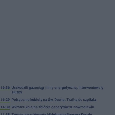
16:36
Uszkodzili gazociąg i linię energetyczną. Interweniowały
służby
16:29
Potrącenie kobiety na Św. Ducha. Trafiła do szpitala
14:39
Wkrótce kolejna zbiórka gabarytów w Inowrocławiu
11:38
Trwają poszukiwania 68-letniego Romana Kucały