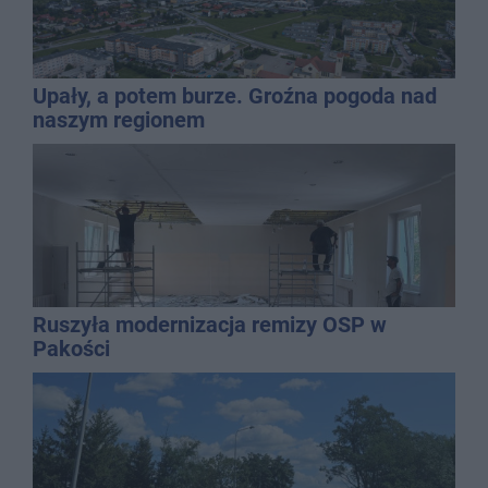
Upały, a potem burze. Groźna pogoda nad
naszym regionem
Ruszyła modernizacja remizy OSP w
Pakości