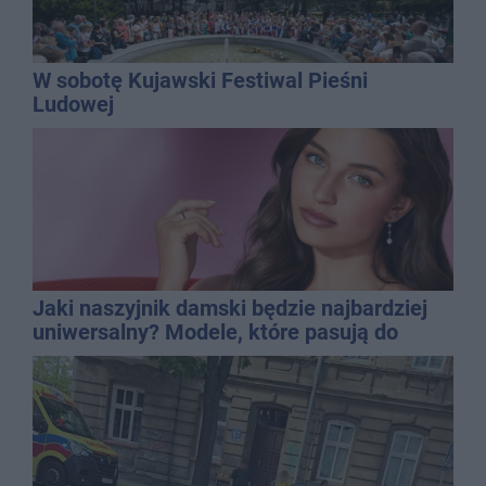
W sobotę Kujawski Festiwal Pieśni
Ludowej
Jaki naszyjnik damski będzie najbardziej
uniwersalny? Modele, które pasują do
wielu stylizacji