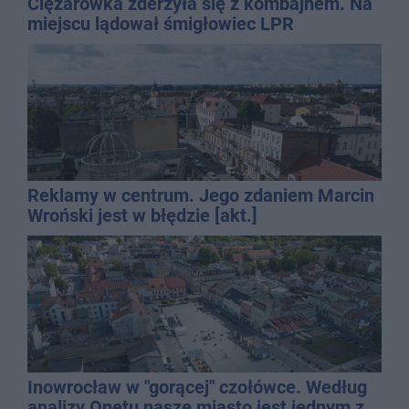
Ciężarówka zderzyła się z kombajnem. Na
miejscu lądował śmigłowiec LPR
Reklamy w centrum. Jego zdaniem Marcin
Wroński jest w błędzie [akt.]
Inowrocław w "gorącej" czołówce. Według
analizy Onetu nasze miasto jest jednym z