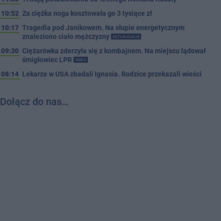
10:52
Za ciężka noga kosztowała go 3 tysiące zł
10:17
Tragedia pod Janikowem. Na słupie energetycznym
znaleziono ciało mężczyzny
AKTUALIZACJA
09:30
Ciężarówka zderzyła się z kombajnem. Na miejscu lądował
śmigłowiec LPR
VIDEO
08:14
Lekarze w USA zbadali Ignasia. Rodzice przekazali wieści
Dołącz do nas…