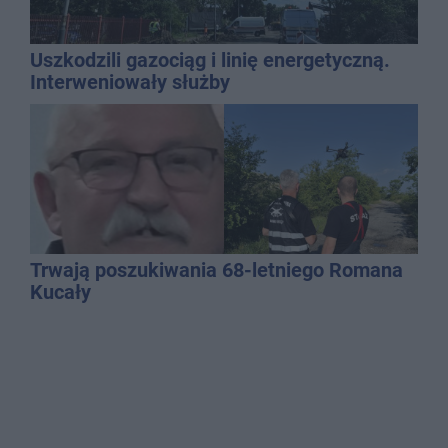
Uszkodzili gazociąg i linię energetyczną.
Interweniowały służby
Trwają poszukiwania 68-letniego Romana
Kucały