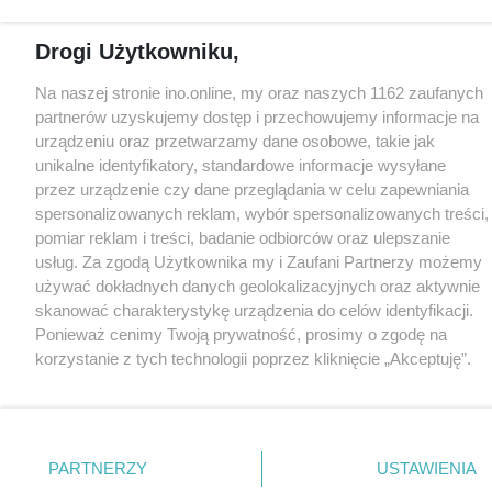
Drogi Użytkowniku,
Na naszej stronie ino.online, my oraz naszych 1162 zaufanych
partnerów uzyskujemy dostęp i przechowujemy informacje na
urządzeniu oraz przetwarzamy dane osobowe, takie jak
unikalne identyfikatory, standardowe informacje wysyłane
przez urządzenie czy dane przeglądania w celu zapewniania
spersonalizowanych reklam, wybór spersonalizowanych treści,
pomiar reklam i treści, badanie odbiorców oraz ulepszanie
usług. Za zgodą Użytkownika my i Zaufani Partnerzy możemy
używać dokładnych danych geolokalizacyjnych oraz aktywnie
skanować charakterystykę urządzenia do celów identyfikacji.
Ponieważ cenimy Twoją prywatność, prosimy o zgodę na
korzystanie z tych technologii poprzez kliknięcie „Akceptuję”.
Zgoda jest dobrowolna i zawsze możesz ją zmienić/wycofać
klikając przycisk ustawień prywatności znajdujący się w lewym
dolnym rogu strony
. Niektóre rodzaje przetwarzania danych
nie wymagają zgody użytkownika, ale masz prawo sprzeciwić
PARTNERZY
USTAWIENIA
się takiemu przetwarzaniu. Preferencje będą miały