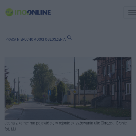
men
search
PRACA
NIERUCHOMOŚCI
OGŁOSZENIA
Jedna z kamer ma pojawić się w rejonie skrzyżowania ulic Okrężek i Błonie. |
fot. MJ