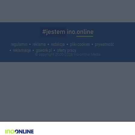
regulamin
reklama
redakcja
pliki cookies
prywatność
reklamacje
gowork.pl
oferty pracy
© copyright 2000-2026 Ino-online Media