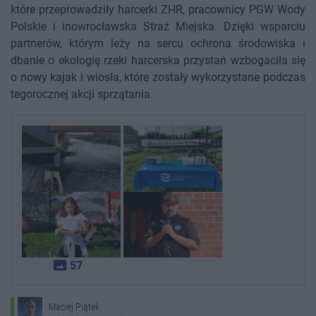
które przeprowadziły harcerki ZHR, pracownicy PGW Wody
Polskie i inowrocławska Straż Miejska. Dzięki wsparciu
partnerów, którym leży na sercu ochrona środowiska i
dbanie o ekologię rzeki harcerska przystań wzbogaciła się
o nowy kajak i wiosła, które zostały wykorzystane podczas
tegorocznej akcji sprzątania.
photo_size_select_actual
57
Maciej Piątek