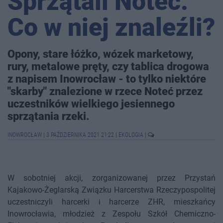
Sprzątali Noteć.
Co w niej znaleźli?
Opony, stare łóżko, wózek marketowy,
rury, metalowe pręty, czy tablica drogowa
z napisem Inowrocław - to tylko niektóre
"skarby" znalezione w rzece Noteć przez
uczestników wielkiego jesiennego
sprzątania rzeki.
INOWROCŁAW
|
3 PAŹDZIERNIKA 2021 21:22
|
EKOLOGIA
|
W sobotniej akcji, zorganizowanej przez Przystań
Kajakowo-Żeglarską Związku Harcerstwa Rzeczypospolitej
uczestniczyli harcerki i harcerze ZHR, mieszkańcy
Inowrocławia, młodzież z Zespołu Szkół Chemiczno-