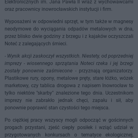
Elektronicznych im. Jana Pawła II wraz z wychowawcami
oraz pracownicy inowrocławskich instytucji i firm.
Wyposażeni w odpowiedni sprzęt, w tym także w magnesy
neodymowe do wyciągania odpadów metalowych w dna,
przez blisko dwie godziny z brzegu i z kajaków oczyszczali
Noteć z zalegających śmieci.
-
Wynik akcji zaskoczył wszystkich. Niestety, od poprzedniej
imprezy - wiosennego sprzątania Noteci rzeka i jej brzegi
zostały ponownie zaśmiecone
- przyznają organizatorzy.
Plastikowe rury, opony, metalowe pręty, stare łóżko, wózek
marketowy, czy tablica drogowa z napisem Inowrocław to
tylko niektóre "skarby" znalezione tego dnia. Uczestnikom
imprezy nie zabrakło jednak chęci, zapału i sił, aby
ponownie poprawić stan czystości tego miejsca.
Po ciężkiej pracy wszyscy mogli odpocząć w gościnnych
progach przystani, zjeść ciepły posiłek i wziąć udział w
przygotowanych konkursach o tematyce ekologicznej,