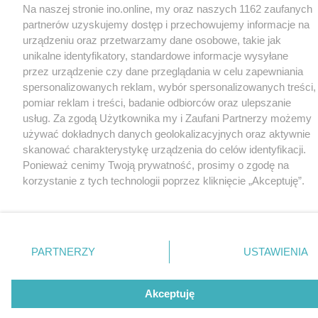
Na naszej stronie ino.online, my oraz naszych 1162 zaufanych
partnerów uzyskujemy dostęp i przechowujemy informacje na
urządzeniu oraz przetwarzamy dane osobowe, takie jak
unikalne identyfikatory, standardowe informacje wysyłane
przez urządzenie czy dane przeglądania w celu zapewniania
spersonalizowanych reklam, wybór spersonalizowanych treści,
pomiar reklam i treści, badanie odbiorców oraz ulepszanie
usług. Za zgodą Użytkownika my i Zaufani Partnerzy możemy
używać dokładnych danych geolokalizacyjnych oraz aktywnie
skanować charakterystykę urządzenia do celów identyfikacji.
Ponieważ cenimy Twoją prywatność, prosimy o zgodę na
korzystanie z tych technologii poprzez kliknięcie „Akceptuję”.
Zgoda jest dobrowolna i zawsze możesz ją zmienić/wycofać
klikając przycisk ustawień prywatności znajdujący się w lewym
dolnym rogu strony
. Niektóre rodzaje przetwarzania danych
nie wymagają zgody użytkownika, ale masz prawo sprzeciwić
PARTNERZY
USTAWIENIA
się takiemu przetwarzaniu. Preferencje będą miały
zastosowania tylko na tej witrynie.
Akceptuję
Zapoznaj się z poniższymi informacjami, abyś mógł świadomie
i komfortowo korzystać z naszych serwisów internetowych.