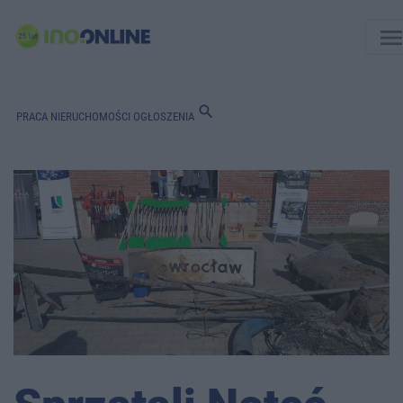
men
search
PRACA
NIERUCHOMOŚCI
OGŁOSZENIA