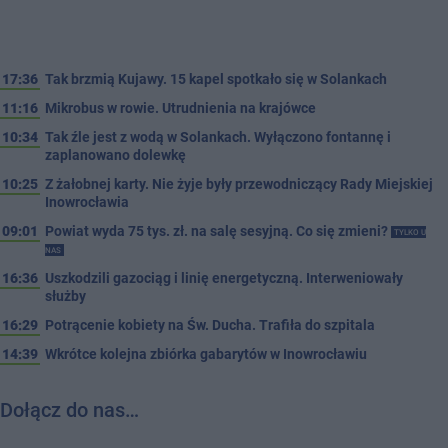
17:36
Tak brzmią Kujawy. 15 kapel spotkało się w Solankach
11:16
Mikrobus w rowie. Utrudnienia na krajówce
10:34
Tak źle jest z wodą w Solankach. Wyłączono fontannę i
zaplanowano dolewkę
10:25
Z żałobnej karty. Nie żyje były przewodniczący Rady Miejskiej
Inowrocławia
09:01
Powiat wyda 75 tys. zł. na salę sesyjną. Co się zmieni?
TYLKO U
NAS
16:36
Uszkodzili gazociąg i linię energetyczną. Interweniowały
służby
16:29
Potrącenie kobiety na Św. Ducha. Trafiła do szpitala
14:39
Wkrótce kolejna zbiórka gabarytów w Inowrocławiu
Dołącz do nas…