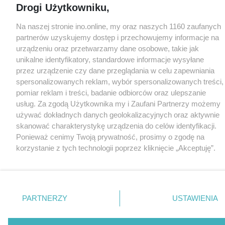
Drogi Użytkowniku,
Na naszej stronie ino.online, my oraz naszych 1160 zaufanych
partnerów uzyskujemy dostęp i przechowujemy informacje na
urządzeniu oraz przetwarzamy dane osobowe, takie jak
unikalne identyfikatory, standardowe informacje wysyłane
przez urządzenie czy dane przeglądania w celu zapewniania
spersonalizowanych reklam, wybór spersonalizowanych treści,
pomiar reklam i treści, badanie odbiorców oraz ulepszanie
usług. Za zgodą Użytkownika my i Zaufani Partnerzy możemy
używać dokładnych danych geolokalizacyjnych oraz aktywnie
skanować charakterystykę urządzenia do celów identyfikacji.
Ponieważ cenimy Twoją prywatność, prosimy o zgodę na
korzystanie z tych technologii poprzez kliknięcie „Akceptuję”.
Zgoda jest dobrowolna i zawsze możesz ją zmienić/wycofać
klikając przycisk ustawień prywatności znajdujący się w lewym
dolnym rogu strony
. Niektóre rodzaje przetwarzania danych
nie wymagają zgody użytkownika, ale masz prawo sprzeciwić
PARTNERZY
USTAWIENIA
się takiemu przetwarzaniu. Preferencje będą miały
zastosowania tylko na tej witrynie.