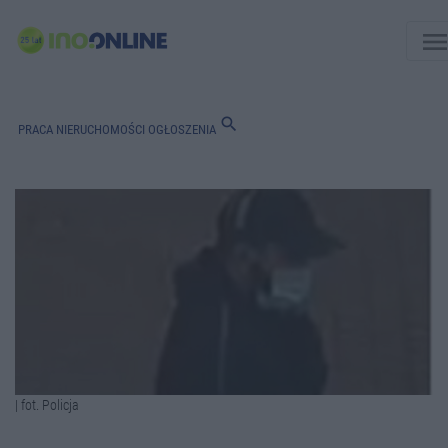
men
search
PRACA
NIERUCHOMOŚCI
OGŁOSZENIA
| fot. Policja