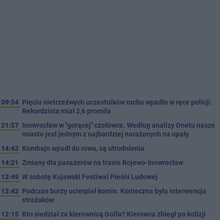
09:54
Pięciu nietrzeźwych uczestników ruchu wpadło w ręce policji.
Rekordzista miał 2,6 promila
21:57
Inowrocław w "gorącej" czołówce. Według analizy Onetu nasze
miasto jest jednym z najbardziej narażonych na upały
14:43
Kombajn wpadł do rowu, są utrudnienia
14:21
Zmiany dla pasażerów na trasie Rojewo-Inowrocław
12:49
W sobotę Kujawski Festiwal Pieśni Ludowej
12:42
Podczas burzy ucierpiał komin. Konieczna była interwencja
strażaków
12:15
Kto siedział za kierownicą Golfa? Kierowca zbiegł po kolizji