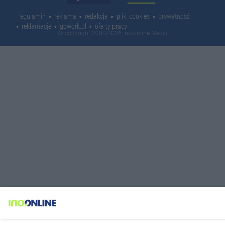
regulamin
reklama
redakcja
pliki cookies
prywatność
reklamacje
gowork.pl
oferty pracy
© copyright 2000-2026 Ino-online Media