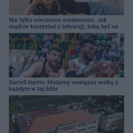
Nie tylko wieczorne wiadomości. Jak
mądrze korzystać z telewizji, żeby być na
bieżąco, ale nie żyć w informacyjnym
chaosie?
Darrell Harris: Możemy nawiązać walkę z
każdym w tej lidze