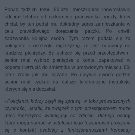
Ponad tydzień temu 80-letni mieszkaniec Inowrocławia
odebrał telefon od rzekomego pracownika poczty, który
chciał, by ten podał mu dokładny adres zamieszkania w
celu prawidłowego doręczenia paczki. Po chwili
zadzwoniła kolejna osoba. Tym razem podała się za
policjanta i ostrzegła mężczyznę, że jest narażony na
kradzież pieniędzy. By ustrzec się przed przestępstwem,
senior miał wybrać pieniądze z konta, zapakować w
kopertę i wrzucić do śmietnika w umówionym miejscu. 80-
latek zrobił jak mu kazano. Po upływie dwóch godzin
senior miał czekać na dalsze telefoniczne instrukcje,
których się nie doczekał.
-
Policjanci, którzy zajęli się sprawą, w toku prowadzonych
czynności, ustalili, że związek z tym przestępstwem może
mieć mężczyzna widniejący na zdjęciu. Dlatego osoby,
które mogą pomóc w ustaleniu jego tożsamości proszone
są o kontakt osobisty z funkcjonariuszami Komendy