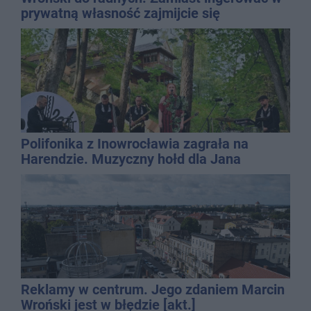
prywatną własność zajmijcie się
gospodarką
Polifonika z Inowrocławia zagrała na
Harendzie. Muzyczny hołd dla Jana
Kasprowicza
Reklamy w centrum. Jego zdaniem Marcin
Wroński jest w błędzie [akt.]