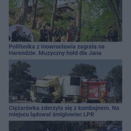
Polifonika z Inowrocławia zagrała na
Harendzie. Muzyczny hołd dla Jana
Kasprowicza
Ciężarówka zderzyła się z kombajnem. Na
miejscu lądował śmigłowiec LPR