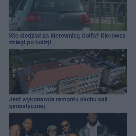
Kto siedział za kierownicą Golfa? Kierowca
zbiegł po kolizji
Jest wykonawca remontu dachu sali
gimastycznej