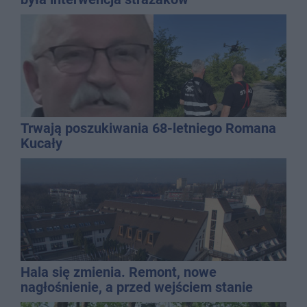
Trwają poszukiwania 68-letniego Romana
Kucały
Hala się zmienia. Remont, nowe
nagłośnienie, a przed wejściem stanie
QEMETICA ARENA