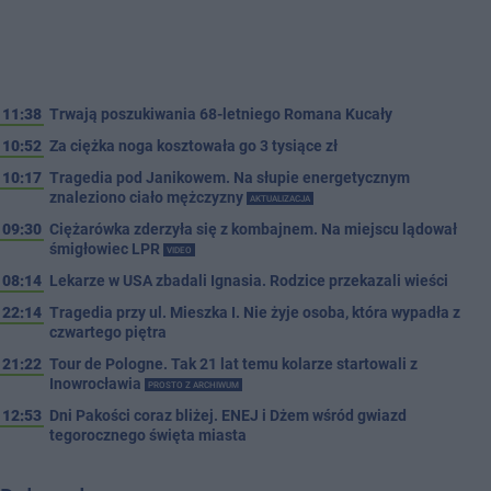
11:38
Trwają poszukiwania 68-letniego Romana Kucały
10:52
Za ciężka noga kosztowała go 3 tysiące zł
10:17
Tragedia pod Janikowem. Na słupie energetycznym
znaleziono ciało mężczyzny
AKTUALIZACJA
09:30
Ciężarówka zderzyła się z kombajnem. Na miejscu lądował
śmigłowiec LPR
VIDEO
08:14
Lekarze w USA zbadali Ignasia. Rodzice przekazali wieści
22:14
Tragedia przy ul. Mieszka I. Nie żyje osoba, która wypadła z
czwartego piętra
21:22
Tour de Pologne. Tak 21 lat temu kolarze startowali z
Inowrocławia
PROSTO Z ARCHIWUM
12:53
Dni Pakości coraz bliżej. ENEJ i Dżem wśród gwiazd
tegorocznego święta miasta