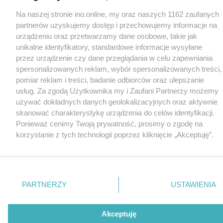
Na naszej stronie ino.online, my oraz naszych 1162 zaufanych
partnerów uzyskujemy dostęp i przechowujemy informacje na
urządzeniu oraz przetwarzamy dane osobowe, takie jak
unikalne identyfikatory, standardowe informacje wysyłane
przez urządzenie czy dane przeglądania w celu zapewniania
spersonalizowanych reklam, wybór spersonalizowanych treści,
pomiar reklam i treści, badanie odbiorców oraz ulepszanie
usług. Za zgodą Użytkownika my i Zaufani Partnerzy możemy
używać dokładnych danych geolokalizacyjnych oraz aktywnie
skanować charakterystykę urządzenia do celów identyfikacji.
Ponieważ cenimy Twoją prywatność, prosimy o zgodę na
korzystanie z tych technologii poprzez kliknięcie „Akceptuję”.
Zgoda jest dobrowolna i zawsze możesz ją zmienić/wycofać
klikając przycisk ustawień prywatności znajdujący się w lewym
dolnym rogu strony
. Niektóre rodzaje przetwarzania danych
nie wymagają zgody użytkownika, ale masz prawo sprzeciwić
PARTNERZY
USTAWIENIA
się takiemu przetwarzaniu. Preferencje będą miały
zastosowania tylko na tej witrynie.
Akceptuję
Zapoznaj się z poniższymi informacjami, abyś mógł świadomie