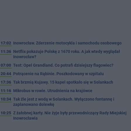
17:02
Inowrocław. Zderzenie motocykla i samochodu osobowego
11:36
Netflix pokazuje Polskę z 1670 roku. A jak wtedy wyglądał
Inowrocław?
07:00
Test: Opel Grandland. Co potrafi dzisiejszy flagowiec?
20:44
Potrącenie na Rąbinie. Poszkodowany w szpitalu
17:36
Tak brzmią Kujawy. 15 kapel spotkało się w Solankach
11:16
Mikrobus w rowie. Utrudnienia na krajówce
10:34
Tak źle jest z wodą w Solankach. Wyłączono fontannę i
zaplanowano dolewkę
10:25
Z żałobnej karty. Nie żyje były przewodniczący Rady Miejskiej
Inowrocławia