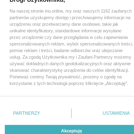
Na naszej stronie ino.online, my oraz naszych 1162 zaufanych
partnerów uzyskujemy dostęp i przechowujemy informacje na
urządzeniu oraz przetwarzamy dane osobowe, takie jak
unikalne identyfikatory, standardowe informacje wysyłane
przez urządzenie czy dane przeglądania w celu zapewniania
spersonalizowanych reklam, wybór spersonalizowanych treści,
pomiar reklam i treści, badanie odbiorców oraz ulepszanie
usług. Za zgodą Użytkownika my i Zaufani Partnerzy możemy
używać dokładnych danych geolokalizacyjnych oraz aktywnie
skanować charakterystykę urządzenia do celów identyfikacji.
Ponieważ cenimy Twoją prywatność, prosimy o zgodę na
korzystanie z tych technologii poprzez kliknięcie „Akceptuję”.
Zgoda jest dobrowolna i zawsze możesz ją zmienić/wycofać
klikając przycisk ustawień prywatności znajdujący się w lewym
dolnym rogu strony
. Niektóre rodzaje przetwarzania danych
nie wymagają zgody użytkownika, ale masz prawo sprzeciwić
PARTNERZY
USTAWIENIA
się takiemu przetwarzaniu. Preferencje będą miały
zastosowania tylko na tej witrynie.
Akceptuję
Zapoznaj się z poniższymi informacjami, abyś mógł świadomie