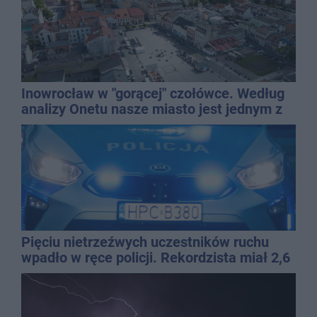
Inowrocław w "gorącej" czołówce. Według
analizy Onetu nasze miasto jest jednym z
najbardziej narażonych na upały
Pięciu nietrzeźwych uczestników ruchu
wpadło w ręce policji. Rekordzista miał 2,6
promila