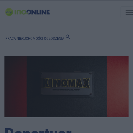
men
search
PRACA
NIERUCHOMOŚCI
OGŁOSZENIA