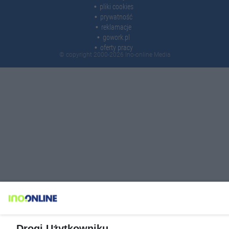
pliki cookies
prywatność
reklamacje
gowork.pl
oferty pracy
© copyright 2000-2026 Ino-online Media
Drogi Użytkowniku,