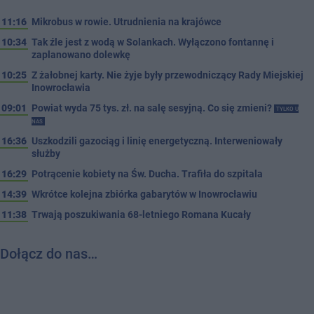
11:16
Mikrobus w rowie. Utrudnienia na krajówce
10:34
Tak źle jest z wodą w Solankach. Wyłączono fontannę i
zaplanowano dolewkę
10:25
Z żałobnej karty. Nie żyje były przewodniczący Rady Miejskiej
Inowrocławia
09:01
Powiat wyda 75 tys. zł. na salę sesyjną. Co się zmieni?
TYLKO U
NAS
16:36
Uszkodzili gazociąg i linię energetyczną. Interweniowały
służby
16:29
Potrącenie kobiety na Św. Ducha. Trafiła do szpitala
14:39
Wkrótce kolejna zbiórka gabarytów w Inowrocławiu
11:38
Trwają poszukiwania 68-letniego Romana Kucały
Dołącz do nas…