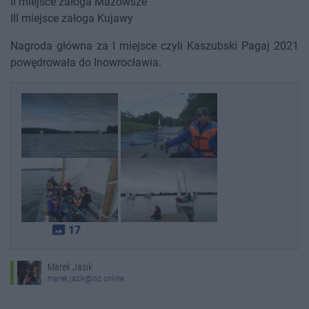
II miejsce załoga Mazowsze
III miejsce załoga Kujawy
Nagroda główna za I miejsce czyli Kaszubski Pagaj 2021
powędrowała do Inowrocławia.
photo_size_select_actual
17
Marek Jasik
marek.jasik@ino.online