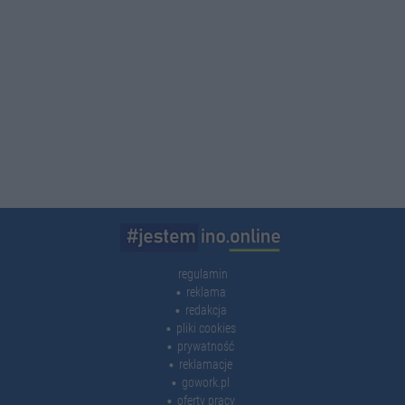
regulamin
reklama
redakcja
pliki cookies
prywatność
reklamacje
gowork.pl
oferty pracy