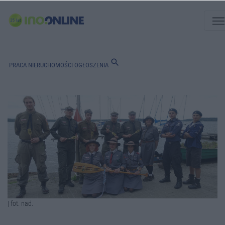
men
search
PRACA
NIERUCHOMOŚCI
OGŁOSZENIA
| fot. nad.