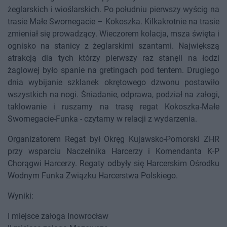
żeglarskich i wioślarskich. Po południu pierwszy wyścig na
trasie Małe Swornegacie – Kokoszka. Kilkakrotnie na trasie
zmieniał się prowadzący. Wieczorem kolacja, msza święta i
ognisko na stanicy z żeglarskimi szantami. Największą
atrakcją dla tych którzy pierwszy raz stanęli na łodzi
żaglowej było spanie na gretingach pod tentem. Drugiego
dnia wybijanie szklanek okrętowego dzwonu postawiło
wszystkich na nogi. Śniadanie, odprawa, podział na załogi,
taklowanie i ruszamy na trasę regat Kokoszka-Małe
Swornegacie-Funka - czytamy w relacji z wydarzenia.
Organizatorem Regat był Okręg Kujawsko-Pomorski ZHR
przy wsparciu Naczelnika Harcerzy i Komendanta K-P
Chorągwi Harcerzy. Regaty odbyły się Harcerskim Ośrodku
Wodnym Funka Związku Harcerstwa Polskiego.
Wyniki:
I miejsce załoga Inowrocław