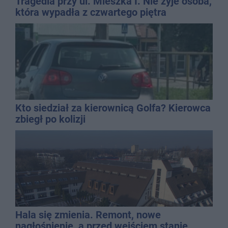
Tragedia przy ul. Mieszka I. Nie żyje osoba,
która wypadła z czwartego piętra
Kto siedział za kierownicą Golfa? Kierowca
zbiegł po kolizji
Hala się zmienia. Remont, nowe
nagłośnienie, a przed wejściem stanie