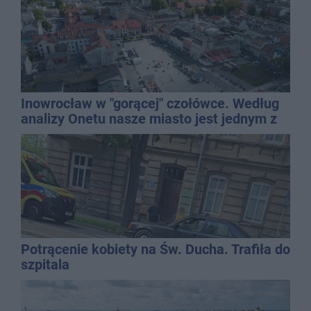
Inowrocław w "gorącej" czołówce. Według
analizy Onetu nasze miasto jest jednym z
najbardziej narażonych na upały
Potrącenie kobiety na Św. Ducha. Trafiła do
szpitala