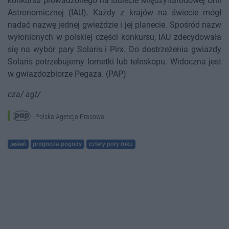
konkursu prowadzonego na stulecie Międzynarodowej Unii
Astronomicznej (IAU). Każdy z krajów na świecie mógł
nadać nazwę jednej gwieździe i jej planecie. Spośród nazw
wyłonionych w polskiej części konkursu, IAU zdecydowała
się na wybór pary Solaris i Pirx. Do dostrzeżenia gwiazdy
Solaris potrzebujemy lornetki lub teleskopu. Widoczna jest
w gwiazdozbiorze Pegaza. (PAP)
cza/ agt/
Polska Agencja Prasowa
jesień
prognoza pogody
cztery pory roku