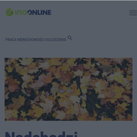
men
search
PRACA
NIERUCHOMOŚCI
OGŁOSZENIA