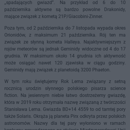
„spadających gwiazd”. Na przykład od 6 do 10
października aktywne są bardzo powolne Drakonidy,
mające związek z kometą 21P/Giacobini-Zinner.
Poza tym, od 2 października do 7 listopada wypada okres
Orionidów, z maksimum 21 października. Rój ten ma
związek ze słynną kometa Halleya. Najaktywniejszym z
rojów meteorów są jednak Geminidy widoczne od 4 do 17
grudnia. W maksimum około 14 grudnia ich aktywność
może osiągać nawet 120 zjawiska w ciągu godziny.
Geminidy mają związek z planetoidą 3200 Phaeton.
W tym roku świętujemy Rok Lema związany z setną
rocznicą urodzin słynnego polskiego pisarza science
fiction. Na jesiennym niebie łatwo dostrzeżemy gwiazdę,
która w 2019 roku otrzymała nazwę związaną z twórczości
Stanisława Lema. Gwiazda BD+14 4559 to od tamtej pory
także Solaris. Okrąża ją planeta Pirx odkryta przez polskich
astronomów. Nazwy dla tej pary wyłoniono w ramach