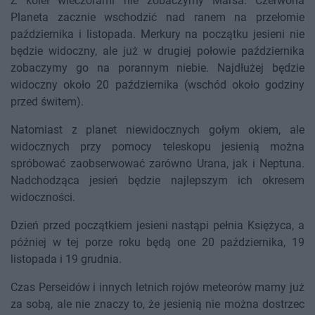
Z kolei wieczorami nie zobaczymy Marsa. Czerwona
Planeta zacznie wschodzić nad ranem na przełomie
października i listopada. Merkury na początku jesieni nie
będzie widoczny, ale już w drugiej połowie października
zobaczymy go na porannym niebie. Najdłużej będzie
widoczny około 20 października (wschód około godziny
przed świtem).
Natomiast z planet niewidocznych gołym okiem, ale
widocznych przy pomocy teleskopu jesienią można
spróbować zaobserwować zarówno Urana, jak i Neptuna.
Nadchodząca jesień będzie najlepszym ich okresem
widoczności.
Dzień przed początkiem jesieni nastąpi pełnia Księżyca, a
później w tej porze roku będą one 20 października, 19
listopada i 19 grudnia.
Czas Perseidów i innych letnich rojów meteorów mamy już
za sobą, ale nie znaczy to, że jesienią nie można dostrzec