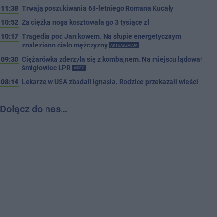
11:38
Trwają poszukiwania 68-letniego Romana Kucały
10:52
Za ciężka noga kosztowała go 3 tysiące zł
10:17
Tragedia pod Janikowem. Na słupie energetycznym
znaleziono ciało mężczyzny
AKTUALIZACJA
09:30
Ciężarówka zderzyła się z kombajnem. Na miejscu lądował
śmigłowiec LPR
VIDEO
08:14
Lekarze w USA zbadali Ignasia. Rodzice przekazali wieści
Dołącz do nas…