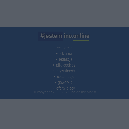
regulamin
reklama
redakcja
pliki cookies
prywatność
reklamacje
gowork.pl
oferty pracy
© copyright 2000-2026 Ino-online Media