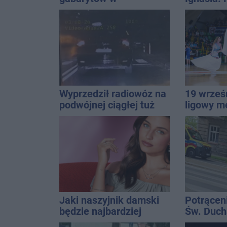
Inowrocławiu
przekazal
Wyprzedził radiowóz na
19 wrześ
podwójnej ciągłej tuż
ligowy m
przed pasami
Znamy ca
Jaki naszyjnik damski
Potrącen
będzie najbardziej
Św. Ducha
uniwersalny? Modele,
szpitala