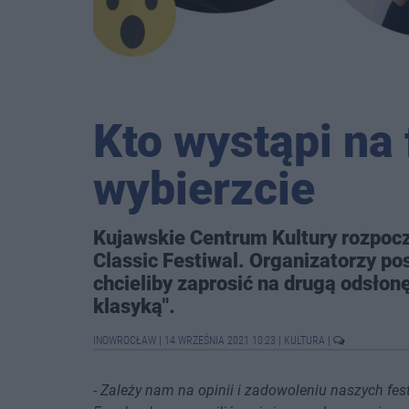
Kto wystąpi na
wybierzcie
Kujawskie Centrum Kultury rozpoczę
Classic Festiwal. Organizatorzy p
chcieliby zaprosić na drugą odsł
klasyką".
INOWROCŁAW
|
14 WRZEŚNIA 2021 10:23
|
KULTURA
|
-
Zależy nam na opinii i zadowoleniu naszych fes