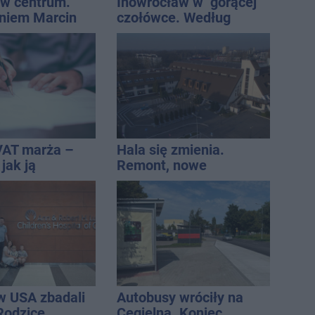
w centrum.
Inowrocław w "gorącej"
niem Marcin
czołówce. Według
est w błędzie
analizy Onetu nasze
miasto jest jednym z
najbardziej narażonych
na upały
VAT marża –
Hala się zmienia.
 jak ją
Remont, nowe
i jak rozliczyć
nagłośnienie, a przed
wejściem stanie
QEMETICA ARENA
w USA zbadali
Autobusy wróciły na
 Rodzice
Cegielną. Koniec