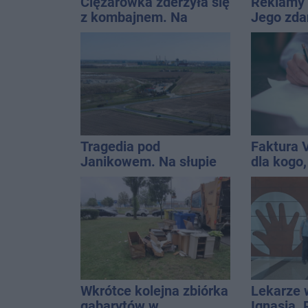
Ciężarówka zderzyła się
Reklamy 
z kombajnem. Na
Jego zda
miejscu lądował
Wroński j
śmigłowiec LPR
[akt.]
Tragedia pod
Faktura 
Janikowem. Na słupie
dla kogo,
energetycznym
wystawić 
znaleziono ciało
mężczyzny
Wkrótce kolejna zbiórka
Lekarze 
gabarytów w
Ignasia.