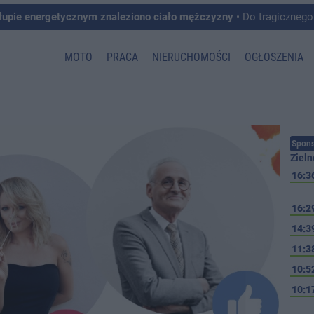
łupie energetycznym znaleziono ciało mężczyzny
• Do tragicznego zdarzenia doszło w 
MOTO
PRACA
NIERUCHOMOŚCI
OGŁOSZENIA
Spons
Zieln
16:3
16:2
14:3
11:3
10:5
10:1