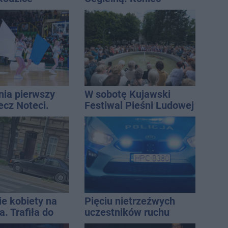
i wieści
remontu zatok
nia pierwszy
W sobotę Kujawski
ecz Noteci.
Festiwal Pieśni Ludowej
ły terminarz
ie kobiety na
Pięciu nietrzeźwych
. Trafiła do
uczestników ruchu
wpadło w ręce policji.