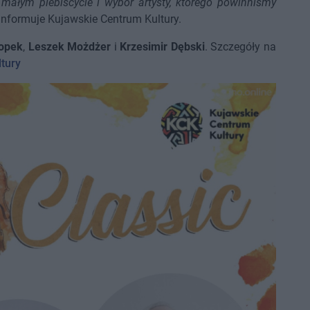
ałym plebiscycie i wybór artysty, którego powinniśmy
informuje Kujawskie Centrum Kultury.
opek
,
Leszek Możdżer
i
Krzesimir Dębski
. Szczegóły na
tury