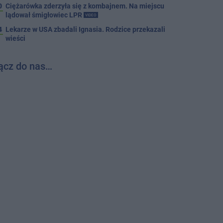
0
Ciężarówka zderzyła się z kombajnem. Na miejscu
lądował śmigłowiec LPR
VIDEO
4
Lekarze w USA zbadali Ignasia. Rodzice przekazali
wieści
ącz do nas…