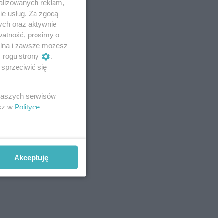
alizowanych reklam,
ie usług. Za zgodą
ych oraz aktywnie
watność, prosimy o
wolna i zawsze możesz
m rogu strony
.
sprzeciwić się
 naszych serwisów
esz w
Polityce
Akceptuję