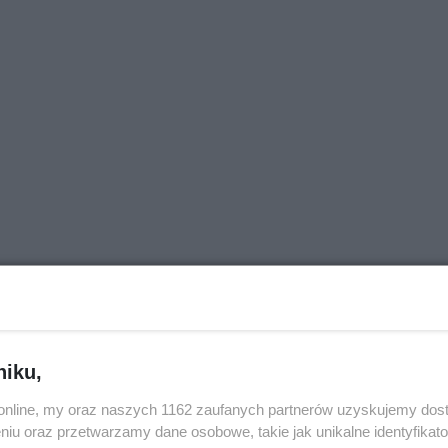
niku,
j nas w Google News
o.online, my oraz naszych 1162 zaufanych partnerów uzyskujemy dos
niu oraz przetwarzamy dane osobowe, takie jak unikalne identyfikat