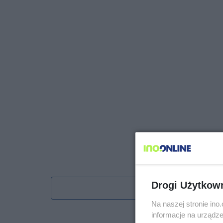
Drogi Użytkow
Obserwu
Na naszej stronie in
informacje na urządze