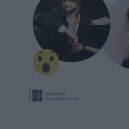
Maciej Piątek
maciej.piatek@ino.online