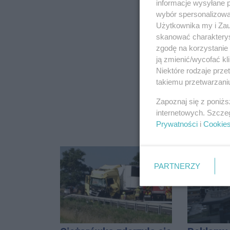
informacje wysyłane 
wybór spersonalizowan
Użytkownika my i Zau
skanować charakterys
zgodę na korzystanie 
ją zmienić/wycofać kl
Niektóre rodzaje prz
takiemu przetwarzaniu
Zapoznaj się z poniż
internetowych. Szcze
Prywatności
i
Cookie
PARTNERZY