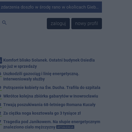
środę rano w okolicach Giebni koło Janikowa. Wówczas na słupie energetycznym odnaleziono ciało mężczyzny.
search
zaloguj
nowy profil
Komfort blisko Solanek. Ostatni budynek Osiedla
.
ego już w sprzedaży
6
Uszkodzili gazociąg i linię energetyczną.
Interweniowały służby
9
Potrącenie kobiety na Św. Ducha. Trafiła do szpitala
9
Wkrótce kolejna zbiórka gabarytów w Inowrocławiu
8
Trwają poszukiwania 68-letniego Romana Kucały
2
Za ciężka noga kosztowała go 3 tysiące zł
7
Tragedia pod Janikowem. Na słupie energetycznym
znaleziono ciało mężczyzny
AKTUALIZACJA