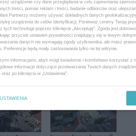
przez urządzenie czy dane przeglądania w celu zapewniania sperson
ych treści, pomiar reklam i treści, badanie odbiorców oraz ulepszan
fani Partnerzy możemy używać dokładnych danych geolokalizacyjn
tykę urządzenia do celów identyfikacji. Ponieważ cenimy Twoją pry
z tych technologii poprzez kliknięcie „Akceptuję”. Zgoda jest dobro
ikając przycisk ustawień prywatności znajdujący się w lewym dolny
etwarzania danych nie wymagają zgody użytkownika, ale masz prawo 
. Preferencje będą miały zastosowania tylko na tej witrynie.
szymi informacjami, abyś mógł świadomie i komfortowo korzystać z
gółowe informacje dotyczące przetwarzania Twoich danych znajdzi
s
oraz po kliknięciu w „Ustawienia”.
USTAWIENIA