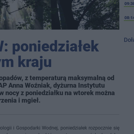
09:3
08:1
Doł
: poniedziałek
m kraju
z opadów, z temperaturą maksymalną od
PAP Anna Woźniak, dyżurna Instytutu
 w nocy z poniedziałku na wtorek można
enia i mgieł.
ologii i Gospodarki Wodnej, poniedziałek rozpocznie się