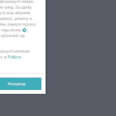
alizowanych reklam,
ie usług. Za zgodą
ych oraz aktywnie
watność, prosimy o
wolna i zawsze możesz
m rogu strony
.
sprzeciwić się
 naszych serwisów
esz w
Polityce
Akceptuję