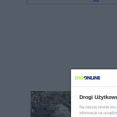
Drogi Użytkow
Na naszej stronie in
informacje na urządze