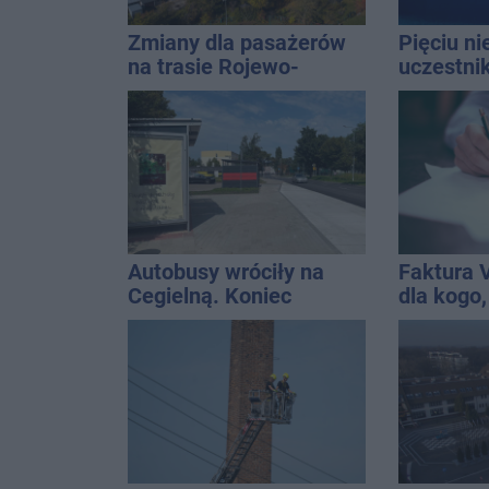
Zmiany dla pasażerów
Pięciu n
na trasie Rojewo-
uczestni
Inowrocław
wpadło w 
Rekordzis
promila
Autobusy wróciły na
Faktura 
Cegielną. Koniec
dla kogo,
remontu zatok
wystawić 