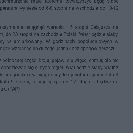
zachmurzenie małe, któremu towarzyszyć będą słabe
eratura wyniesie od 6-8 stopni na wschodzie do 10-12
aksymalnie osiągnąć wartości 15 stopni Celsjusza na
, do 23 stopni na zachodzie Polski. Wiatr będzie słaby,
dzący w umiarkowany. W godzinach popołudniowych w
 może wzrosnąć do dużego, jednak bez opadów deszczu.
północnej części kraju, pojawi się więcej chmur, ale nie
 spodziewać się silnych mgieł. Wiał będzie słaby wiatr z
h podgórskich w ciągu nocy temperatura spadnie do 4
ło 9 stopni, a najcieplej - do 12 stopni - będzie na
iak. (PAP)