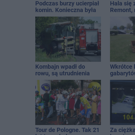
Podczas burzy ucierpiał
Hala się 
komin. Konieczna była
Remont,
interwencja strażaków
nagłośnie
wejściem
QEMETI
Kombajn wpadł do
Wkrótce 
rowu, są utrudnienia
gabaryt
Inowrocł
Tour de Pologne. Tak 21
Za ciężk