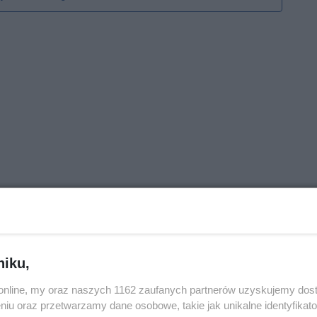
niku,
o.online, my oraz naszych 1162 zaufanych partnerów uzyskujemy dos
niu oraz przetwarzamy dane osobowe, takie jak unikalne identyfikat