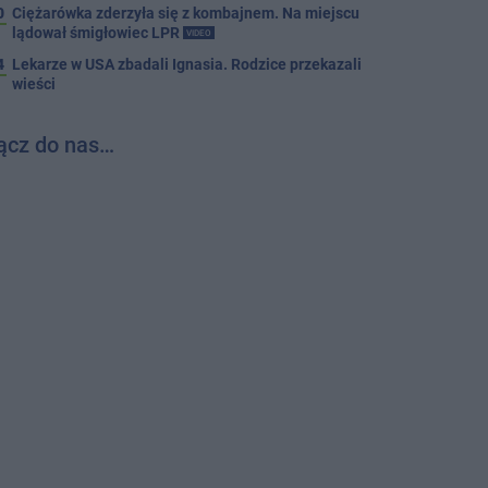
0
Ciężarówka zderzyła się z kombajnem. Na miejscu
lądował śmigłowiec LPR
VIDEO
4
Lekarze w USA zbadali Ignasia. Rodzice przekazali
wieści
ącz do nas…