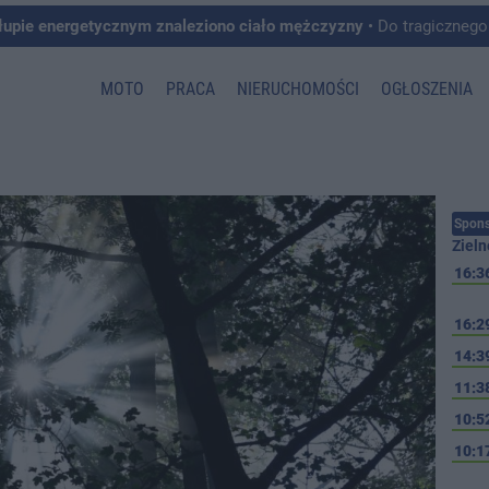
łupie energetycznym znaleziono ciało mężczyzny
• Do tragicznego zdarzenia doszło w 
MOTO
PRACA
NIERUCHOMOŚCI
OGŁOSZENIA
Spons
Zieln
16:3
16:2
14:3
11:3
10:5
10:1