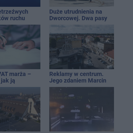
ietrzeźwych
Duże utrudnienia na
ków ruchu
Dworcowej. Dwa pasy
ręce policji.
blokowała przyczepa od
ta miał 2,6
ciągnika
VAT marża –
Reklamy w centrum.
 jak ją
Jego zdaniem Marcin
i jak rozliczyć
Wroński jest w błędzie
[akt.]