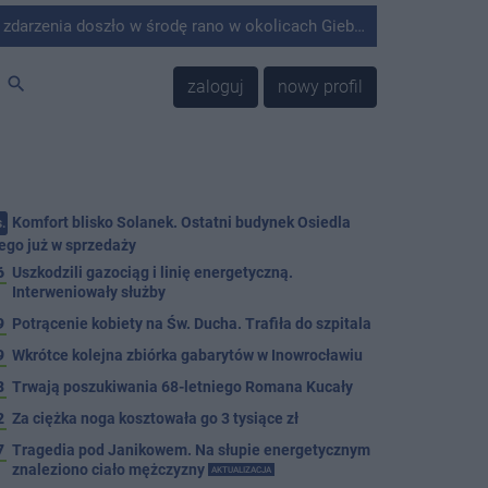
środę rano w okolicach Giebni koło Janikowa. Wówczas na słupie energetycznym odnaleziono ciało mężczyzny.
search
zaloguj
nowy profil
Komfort blisko Solanek. Ostatni budynek Osiedla
.
ego już w sprzedaży
6
Uszkodzili gazociąg i linię energetyczną.
Interweniowały służby
9
Potrącenie kobiety na Św. Ducha. Trafiła do szpitala
9
Wkrótce kolejna zbiórka gabarytów w Inowrocławiu
8
Trwają poszukiwania 68-letniego Romana Kucały
2
Za ciężka noga kosztowała go 3 tysiące zł
7
Tragedia pod Janikowem. Na słupie energetycznym
znaleziono ciało mężczyzny
AKTUALIZACJA