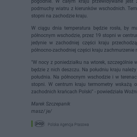
pogodnie. W całym kraju przewidywane jest 
podmuchy wiatru z kierunków wschodnich. Temp
stopni na zachodzie kraju.
W ciągu dnia temperatura będzie rosła, by m
północnym wschodzie, przez 19 stopni w centrum
jedynie w zachodniej części kraju przecho
północno-zachodniej części kraju zachmurzenie
"W nocy z poniedziałku na wtorek, szczególnie w 
będzie z nich deszczu. Na południu kraju należy
południa. Na północnym wschodzie i w terenac
stopni. W centrum kraju termometry wskażą oko
zachodnich krańcach Polski" - powiedziała Woźn
Marek Szczepanik
masz/ je/
Polska Agencja Prasowa