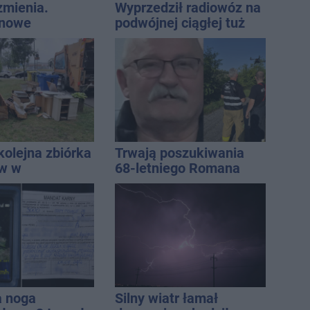
zmienia.
Wyprzedził radiowóz na
 nowe
podwójnej ciągłej tuż
nie, a przed
przed pasami
 stanie
CA ARENA
kolejna zbiórka
Trwają poszukiwania
ów w
68-letniego Romana
awiu
Kucały
a noga
Silny wiatr łamał