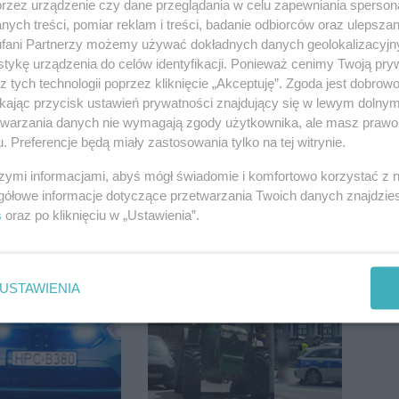
przez urządzenie czy dane przeglądania w celu zapewniania sperson
ych treści, pomiar reklam i treści, badanie odbiorców oraz ulepszan
fani Partnerzy możemy używać dokładnych danych geolokalizacyjn
w USA zbadali
Kto siedział za
tykę urządzenia do celów identyfikacji. Ponieważ cenimy Twoją pry
 Rodzice
kierownicą Golfa?
z tych technologii poprzez kliknięcie „Akceptuję”. Zgoda jest dobro
i wieści
Kierowca zbiegł po
ikając przycisk ustawień prywatności znajdujący się w lewym dolny
kolizji
etwarzania danych nie wymagają zgody użytkownika, ale masz prawo 
. Preferencje będą miały zastosowania tylko na tej witrynie.
szymi informacjami, abyś mógł świadomie i komfortowo korzystać z
gółowe informacje dotyczące przetwarzania Twoich danych znajdzi
s
oraz po kliknięciu w „Ustawienia”.
 potem burze.
Tragedia pod
ogoda nad
Janikowem. Na słupie
regionem
energetycznym
USTAWIENIA
znaleziono ciało
mężczyzny