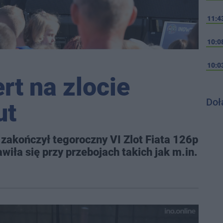
11:4
10:0
10:0
rt na zlocie
Doł
ut
akończył tegoroczny VI Zlot Fiata 126p
wiła się przy przebojach takich jak m.in.