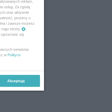
alizowanych reklam,
ie usług. Za zgodą
ych oraz aktywnie
watność, prosimy o
wolna i zawsze możesz
m rogu strony
.
sprzeciwić się
 naszych serwisów
esz w
Polityce
Akceptuję