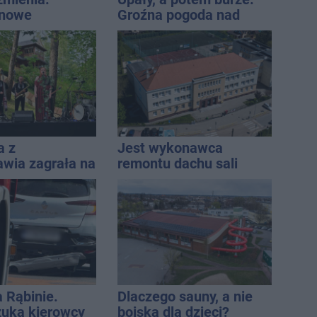
 nowe
Groźna pogoda nad
nie, a przed
naszym regionem
 stanie
CA ARENA
a z
Jest wykonawca
awia zagrała na
remontu dachu sali
e. Muzyczny
gimastycznej
 Jana
icza
a Rąbinie.
Dlaczego sauny, a nie
szuka kierowcy
boiska dla dzieci?