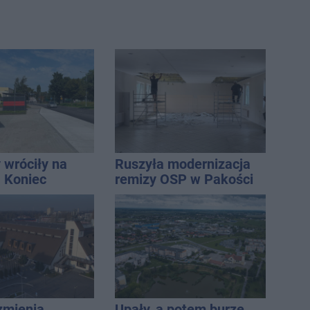
 wróciły na
Ruszyła modernizacja
. Koniec
remizy OSP w Pakości
zatok
zmienia.
Upały, a potem burze.