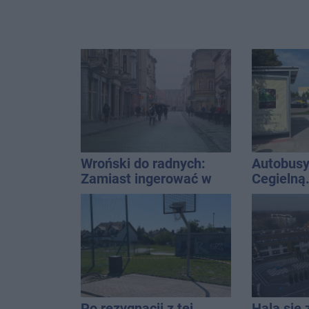
Wroński do radnych:
Autobusy
Zamiast ingerować w
Cegielną
prywatną własność
remontu 
zajmijcie się
gospodarką
Po rezygnacji z tej
Hala się 