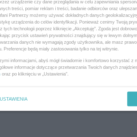
przez urządzenie czy dane przeglądania w celu zapewniania sperson
ych treści, pomiar reklam i treści, badanie odbiorców oraz ulepszan
fani Partnerzy możemy używać dokładnych danych geolokalizacyjn
tykę urządzenia do celów identyfikacji. Ponieważ cenimy Twoją pry
z tych technologii poprzez kliknięcie „Akceptuję”. Zgoda jest dobro
ikając przycisk ustawień prywatności znajdujący się w lewym dolny
etwarzania danych nie wymagają zgody użytkownika, ale masz prawo 
. Preferencje będą miały zastosowania tylko na tej witrynie.
j nas w Google News
szymi informacjami, abyś mógł świadomie i komfortowo korzystać z
gółowe informacje dotyczące przetwarzania Twoich danych znajdzi
s
oraz po kliknięciu w „Ustawienia”.
USTAWIENIA