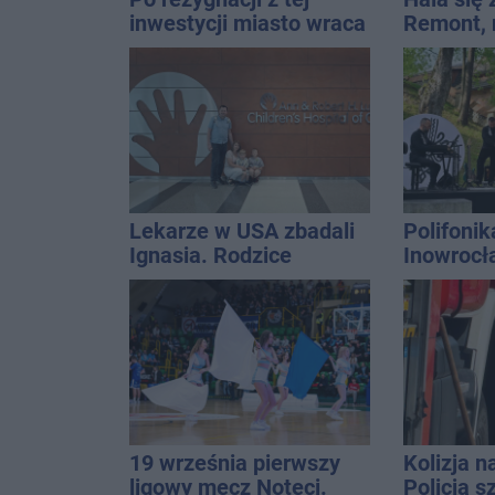
inwestycji miasto wraca
Remont,
do tematu
nagłośnie
wejściem
QEMETI
Lekarze w USA zbadali
Polifonik
Ignasia. Rodzice
Inowrocł
przekazali wieści
Harendzi
hołd dla
Kasprow
19 września pierwszy
Kolizja n
ligowy mecz Noteci.
Policja 