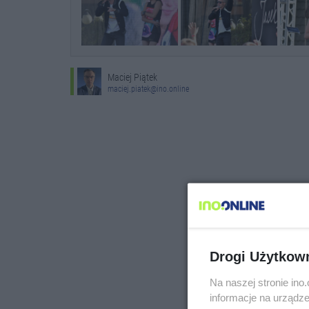
Maciej Piątek
maciej.piatek@ino.online
Drogi Użytkow
Na naszej stronie in
informacje na urządze