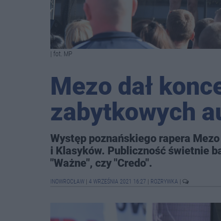
| fot. MP
Mezo dał konce
zabytkowych a
Występ poznańskiego rapera Mezo z
i Klasyków. Publiczność świetnie ba
"Ważne", czy "Credo".
INOWROCŁAW
|
4 WRZEŚNIA 2021 16:27
|
ROZRYWKA
|