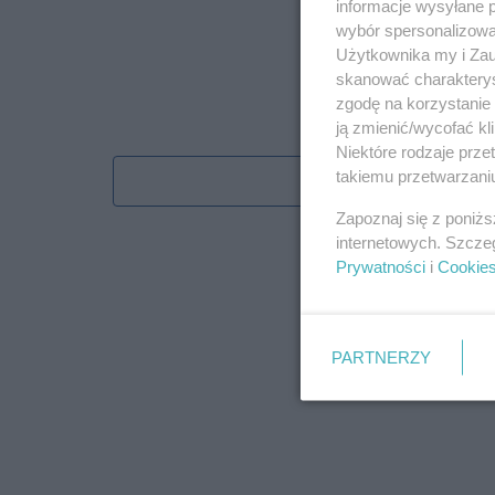
informacje wysyłane 
wybór spersonalizowan
Użytkownika my i Zau
skanować charakterys
zgodę na korzystanie 
ją zmienić/wycofać kl
Niektóre rodzaje prz
takiemu przetwarzaniu
Obserwu
Zapoznaj się z poniż
internetowych. Szcze
Prywatności
i
Cookie
PARTNERZY