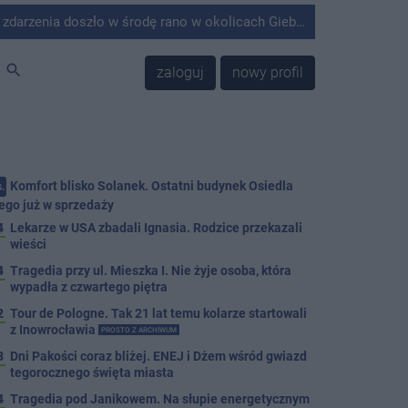
środę rano w okolicach Giebni koło Janikowa. Wówczas na słupie energetycznym odnaleziono ciało mężczyzny.
search
zaloguj
nowy profil
Komfort blisko Solanek. Ostatni budynek Osiedla
.
ego już w sprzedaży
4
Lekarze w USA zbadali Ignasia. Rodzice przekazali
wieści
4
Tragedia przy ul. Mieszka I. Nie żyje osoba, która
wypadła z czwartego piętra
2
Tour de Pologne. Tak 21 lat temu kolarze startowali
z Inowrocławia
PROSTO Z ARCHIWUM
3
Dni Pakości coraz bliżej. ENEJ i Dżem wśród gwiazd
tegorocznego święta miasta
4
Tragedia pod Janikowem. Na słupie energetycznym