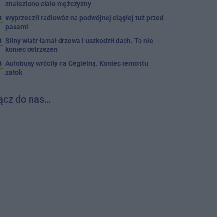
znaleziono ciało mężczyzny
3
Wyprzedził radiowóz na podwójnej ciągłej tuż przed
pasami
8
Silny wiatr łamał drzewa i uszkodził dach. To nie
koniec ostrzeżeń
3
Autobusy wróciły na Cegielną. Koniec remontu
zatok
ącz do nas…