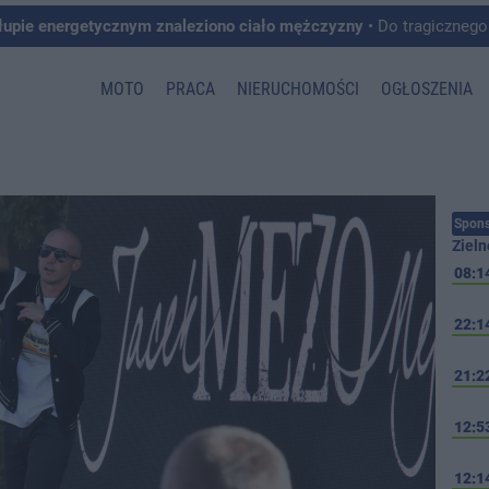
łupie energetycznym znaleziono ciało mężczyzny
• Do tragicznego zdarzenia doszło w 
MOTO
PRACA
NIERUCHOMOŚCI
OGŁOSZENIA
Spons
Zieln
08:1
22:1
21:2
12:5
12:1