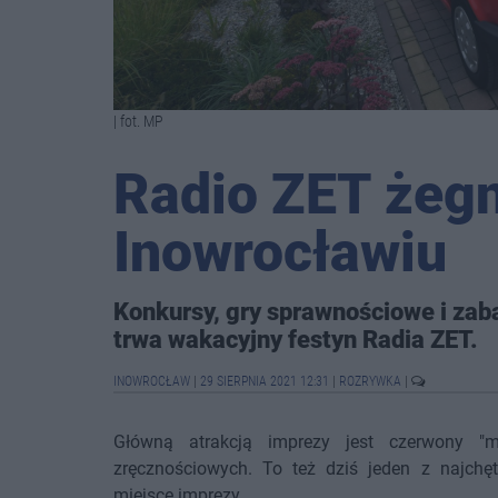
| fot. MP
Radio ZET żeg
Inowrocławiu
Konkursy, gry sprawnościowe i zab
trwa wakacyjny festyn Radia ZET.
INOWROCŁAW
|
29 SIERPNIA 2021 12:31
|
ROZRYWKA
|
Główną atrakcją imprezy jest czerwony "ma
zręcznościowych. To też dziś jeden z najchę
miejsce imprezy.