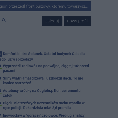
ywne opady deszczu oraz silny wiatr. W wyniku niekorzystnych warunków atmosferycznych strażacy z terenu powiatu interweniowali 13 razy.
search
zaloguj
nowy profil
Komfort blisko Solanek. Ostatni budynek Osiedla
.
ego już w sprzedaży
3
Wyprzedził radiowóz na podwójnej ciągłej tuż przed
pasami
8
Silny wiatr łamał drzewa i uszkodził dach. To nie
koniec ostrzeżeń
3
Autobusy wróciły na Cegielną. Koniec remontu
zatok
4
Pięciu nietrzeźwych uczestników ruchu wpadło w
ręce policji. Rekordzista miał 2,6 promila
7
Inowrocław w "gorącej" czołówce. Według analizy