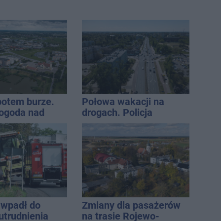
 potem burze.
Połowa wakacji na
ogoda nad
drogach. Policja
regionem
podsumowała lipiec
wpadł do
Zmiany dla pasażerów
utrudnienia
na trasie Rojewo-