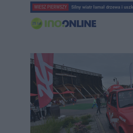
WIESZ PIERWSZY
Silny wiatr łamał drzewa i usz