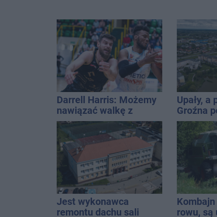
Darrell Harris: Możemy
Upały, a
nawiązać walkę z
Groźna p
każdym w tej lidze
naszym 
Jest wykonawca
Kombajn 
remontu dachu sali
rowu, są 