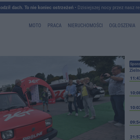
kodził dach. To nie koniec ostrzeżeń
• Dzisiejszej nocy przez nasz region przeszedł front burzowy, któremu towarzyszyły intens
MOTO
PRACA
NIERUCHOMOŚCI
OGŁOSZENIA
Spons
Zieln
11:4
10:0
10:0
09:5
21:5