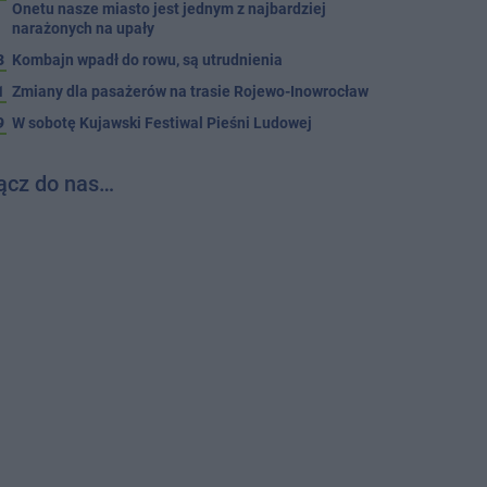
Onetu nasze miasto jest jednym z najbardziej
narażonych na upały
3
Kombajn wpadł do rowu, są utrudnienia
1
Zmiany dla pasażerów na trasie Rojewo-Inowrocław
9
W sobotę Kujawski Festiwal Pieśni Ludowej
ącz do nas…