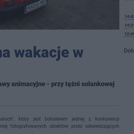
14:4
14:2
12:4
na wakacje w
Doł
awy animacyjne - przy tężni solankowej
luch", który jest bohaterem jednej z konkurencji
tniej fotografowanych obiektów przez odwiedzających