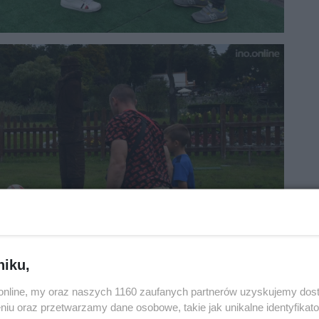
niku,
o.online, my oraz naszych 1160 zaufanych partnerów uzyskujemy dos
niu oraz przetwarzamy dane osobowe, takie jak unikalne identyfikat