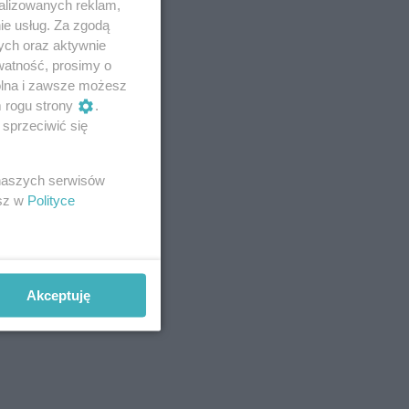
alizowanych reklam,
ie usług. Za zgodą
ych oraz aktywnie
watność, prosimy o
wolna i zawsze możesz
m rogu strony
.
sprzeciwić się
 naszych serwisów
esz w
Polityce
Akceptuję