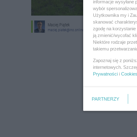
informacje wysyłane 
wybór spersonalizowan
Użytkownika my i Zau
skanować charakterys
Maciej Piątek
zgodę na korzystanie 
maciej.piatek@ino.online
ją zmienić/wycofać kl
Niektóre rodzaje prz
takiemu przetwarzaniu
Zapoznaj się z poniż
internetowych. Szcze
Prywatności
i
Cookie
PARTNERZY