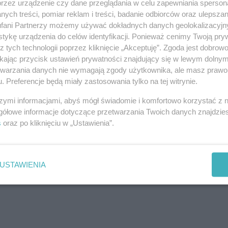
przez urządzenie czy dane przeglądania w celu zapewniania sperson
ych treści, pomiar reklam i treści, badanie odbiorców oraz ulepszan
fani Partnerzy możemy używać dokładnych danych geolokalizacyjn
tykę urządzenia do celów identyfikacji. Ponieważ cenimy Twoją pry
z tych technologii poprzez kliknięcie „Akceptuję”. Zgoda jest dobro
ikając przycisk ustawień prywatności znajdujący się w lewym dolny
etwarzania danych nie wymagają zgody użytkownika, ale masz prawo 
. Preferencje będą miały zastosowania tylko na tej witrynie.
szymi informacjami, abyś mógł świadomie i komfortowo korzystać z
gółowe informacje dotyczące przetwarzania Twoich danych znajdzi
s
oraz po kliknięciu w „Ustawienia”.
USTAWIENIA