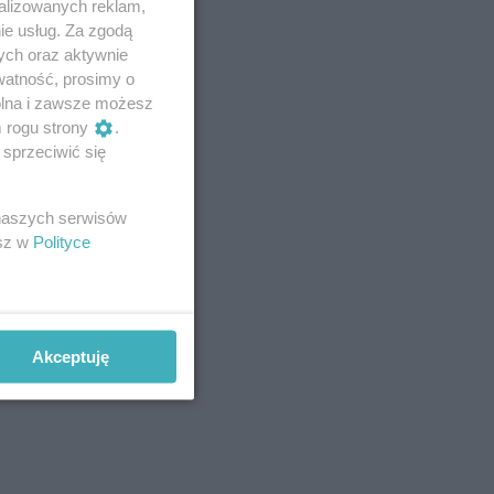
alizowanych reklam,
ie usług. Za zgodą
ych oraz aktywnie
watność, prosimy o
wolna i zawsze możesz
m rogu strony
.
sprzeciwić się
 naszych serwisów
esz w
Polityce
Akceptuję