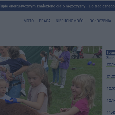
łupie energetycznym znaleziono ciało mężczyzny
• Do tragicznego zdarzenia doszło w 
MOTO
PRACA
NIERUCHOMOŚCI
OGŁOSZENIA
Spons
Zieln
22:1
21:2
12:5
12:1
11:4