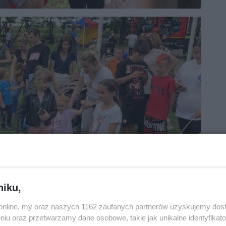
niku,
o.online, my oraz naszych 1162 zaufanych partnerów uzyskujemy dos
niu oraz przetwarzamy dane osobowe, takie jak unikalne identyfikat