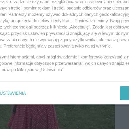
przez urządzenie czy dane przeglądania w celu zapewniania sperson
ych treści, pomiar reklam i treści, badanie odbiorców oraz ulepszan
fani Partnerzy możemy używać dokładnych danych geolokalizacyjn
tykę urządzenia do celów identyfikacji. Ponieważ cenimy Twoją pry
z tych technologii poprzez kliknięcie „Akceptuję”. Zgoda jest dobro
ikając przycisk ustawień prywatności znajdujący się w lewym dolny
etwarzania danych nie wymagają zgody użytkownika, ale masz prawo 
. Preferencje będą miały zastosowania tylko na tej witrynie.
szymi informacjami, abyś mógł świadomie i komfortowo korzystać z
gółowe informacje dotyczące przetwarzania Twoich danych znajdzi
s
oraz po kliknięciu w „Ustawienia”.
USTAWIENIA