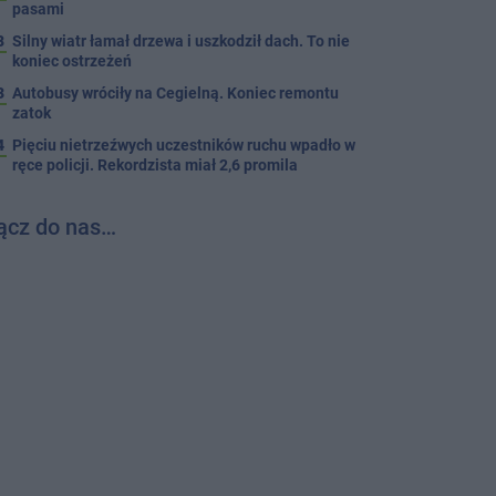
pasami
8
Silny wiatr łamał drzewa i uszkodził dach. To nie
koniec ostrzeżeń
3
Autobusy wróciły na Cegielną. Koniec remontu
zatok
4
Pięciu nietrzeźwych uczestników ruchu wpadło w
ręce policji. Rekordzista miał 2,6 promila
ącz do nas…