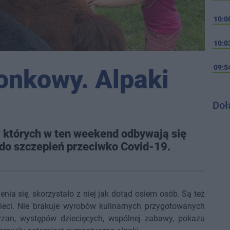
10:0
10:0
09:5
onkowy. Alpaki
Doł
w których w ten weekend odbywają się
do szczepień przeciwko Covid-19.
nia się, skorzystało z niej jak dotąd osiem osób. Są też
dzieci. Nie brakuje wyrobów kulinarnych przygotowanych
rzan, występów dziecięcych, wspólnej zabawy, pokazu