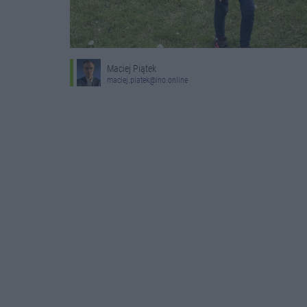
Maciej Piątek
maciej.piatek@ino.online