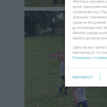
informacje wysyłane 
wybór spersonalizowan
Użytkownika my i Zau
skanować charakterys
zgodę na korzystanie 
ją zmienić/wycofać kl
Niektóre rodzaje prz
takiemu przetwarzaniu
Zapoznaj się z poniż
internetowych. Szcze
Prywatności
i
Cookie
PARTNERZY