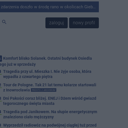
środę rano w okolicach Giebni koło Janikowa. Wówczas na słupie energetycznym odnaleziono ciało mężczyzny.
search
zaloguj
nowy profil
Komfort blisko Solanek. Ostatni budynek Osiedla
.
ego już w sprzedaży
4
Tragedia przy ul. Mieszka I. Nie żyje osoba, która
wypadła z czwartego piętra
2
Tour de Pologne. Tak 21 lat temu kolarze startowali
z Inowrocławia
PROSTO Z ARCHIWUM
3
Dni Pakości coraz bliżej. ENEJ i Dżem wśród gwiazd
tegorocznego święta miasta
4
Tragedia pod Janikowem. Na słupie energetycznym
znaleziono ciało mężczyzny
3
Wyprzedził radiowóz na podwójnej ciągłej tuż przed