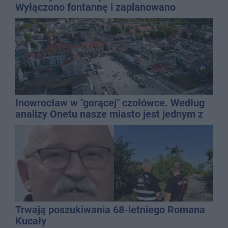
Wyłączono fontannę i zaplanowano
dolewkę
Inowrocław w "gorącej" czołówce. Według
analizy Onetu nasze miasto jest jednym z
najbardziej narażonych na upały
Trwają poszukiwania 68-letniego Romana
Kucały