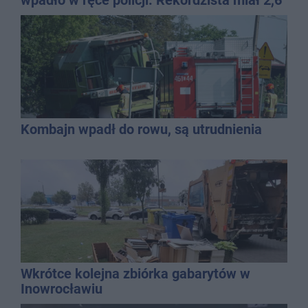
promila
Kombajn wpadł do rowu, są utrudnienia
Wkrótce kolejna zbiórka gabarytów w
Inowrocławiu