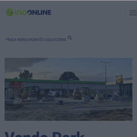
men
search
PRACA
NIERUCHOMOŚCI
OGŁOSZENIA