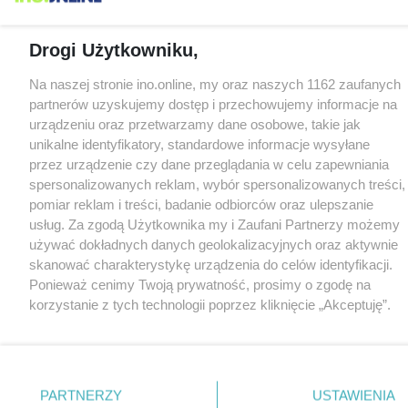
Drogi Użytkowniku,
Na naszej stronie ino.online, my oraz naszych 1162 zaufanych
partnerów uzyskujemy dostęp i przechowujemy informacje na
urządzeniu oraz przetwarzamy dane osobowe, takie jak
unikalne identyfikatory, standardowe informacje wysyłane
przez urządzenie czy dane przeglądania w celu zapewniania
spersonalizowanych reklam, wybór spersonalizowanych treści,
pomiar reklam i treści, badanie odbiorców oraz ulepszanie
usług. Za zgodą Użytkownika my i Zaufani Partnerzy możemy
używać dokładnych danych geolokalizacyjnych oraz aktywnie
skanować charakterystykę urządzenia do celów identyfikacji.
Ponieważ cenimy Twoją prywatność, prosimy o zgodę na
korzystanie z tych technologii poprzez kliknięcie „Akceptuję”.
Zgoda jest dobrowolna i zawsze możesz ją zmienić/wycofać
klikając przycisk ustawień prywatności znajdujący się w lewym
dolnym rogu strony
. Niektóre rodzaje przetwarzania danych
nie wymagają zgody użytkownika, ale masz prawo sprzeciwić
PARTNERZY
USTAWIENIA
się takiemu przetwarzaniu. Preferencje będą miały