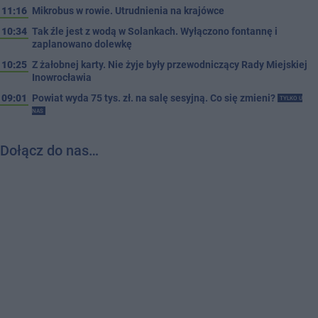
11:16
Mikrobus w rowie. Utrudnienia na krajówce
10:34
Tak źle jest z wodą w Solankach. Wyłączono fontannę i
zaplanowano dolewkę
10:25
Z żałobnej karty. Nie żyje były przewodniczący Rady Miejskiej
Inowrocławia
09:01
Powiat wyda 75 tys. zł. na salę sesyjną. Co się zmieni?
TYLKO U
NAS
Dołącz do nas…