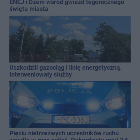
ENEJ i Dżem wśród gwiazd tegorocznego
święta miasta
Uszkodzili gazociąg i linię energetyczną.
Interweniowały służby
Pięciu nietrzeźwych uczestników ruchu
wpadło w ręce policji. Rekordzista miał 2,6