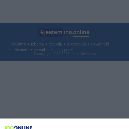
regulamin
reklama
redakcja
pliki cookies
prywatność
reklamacje
gowork.pl
oferty pracy
© copyright 2000-2026 Ino-online Media