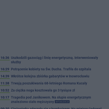
16:36
Uszkodzili gazociąg i linię energetyczną. Interweniowały
służby
16:29
Potrącenie kobiety na Św. Ducha. Trafiła do szpitala
14:39
Wkrótce kolejna zbiórka gabarytów w Inowrocławiu
11:38
Trwają poszukiwania 68-letniego Romana Kucały
10:52
Za ciężka noga kosztowała go 3 tysiące zł
10:17
Tragedia pod Janikowem. Na słupie energetycznym
znaleziono ciało mężczyzny
AKTUALIZACJA
09:30
Ciężarówka zderzyła się z kombajnem. Na miejscu lądował