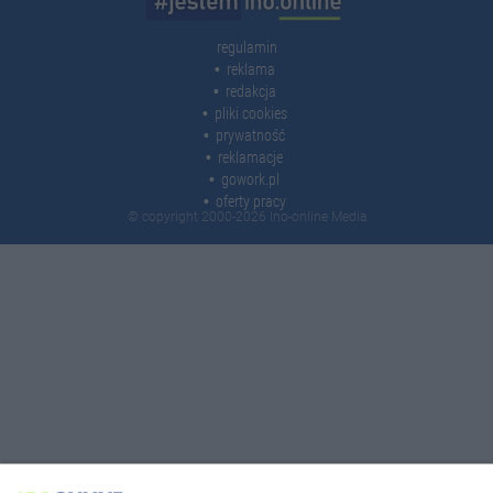
regulamin
reklama
redakcja
pliki cookies
prywatność
reklamacje
gowork.pl
oferty pracy
© copyright 2000-2026 Ino-online Media