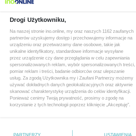
Drogi Użytkowniku,
Na naszej stronie ino.online, my oraz naszych 1162 zaufanych
partnerów uzyskujemy dostęp i przechowujemy informacje na
urządzeniu oraz przetwarzamy dane osobowe, takie jak
unikalne identyfikatory, standardowe informacje wysyłane
przez urządzenie czy dane przeglądania w celu zapewniania
spersonalizowanych reklam, wybór spersonalizowanych treści,
pomiar reklam i treści, badanie odbiorców oraz ulepszanie
usług. Za zgodą Użytkownika my i Zaufani Partnerzy możemy
używać dokładnych danych geolokalizacyjnych oraz aktywnie
skanować charakterystykę urządzenia do celów identyfikacji.
Ponieważ cenimy Twoją prywatność, prosimy o zgodę na
korzystanie z tych technologii poprzez kliknięcie „Akceptuję”.
Zgoda jest dobrowolna i zawsze możesz ją zmienić/wycofać
klikając przycisk ustawień prywatności znajdujący się w lewym
dolnym rogu strony
. Niektóre rodzaje przetwarzania danych
nie wymagają zgody użytkownika, ale masz prawo sprzeciwić
PARTNERZY
USTAWIENIA