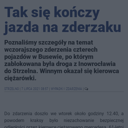
Tak się kończy
jazda na zderzaku
Poznaliśmy szczegóły na temat
wczorajszego zderzenia czterech
pojazdów w Busewie, po którym
zablokowana była droga z Inowrocławia
do Strzelna. Winnym okazał się kierowca
ciężarówki.
STRZELNO
|
7 LIPCA 2021 08:57
|
WYPADKI I ZDARZENIA
|
Do zdarzenia doszło we wtorek około godziny 12.40, a
powodem kraksy było niezachowanie bezpiecznej
odległości przez kierowcę ciężarowego mercedesa. 61-letni