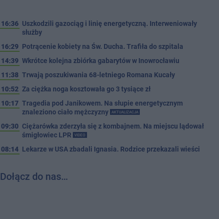
16:36
Uszkodzili gazociąg i linię energetyczną. Interweniowały
służby
16:29
Potrącenie kobiety na Św. Ducha. Trafiła do szpitala
14:39
Wkrótce kolejna zbiórka gabarytów w Inowrocławiu
11:38
Trwają poszukiwania 68-letniego Romana Kucały
10:52
Za ciężka noga kosztowała go 3 tysiące zł
10:17
Tragedia pod Janikowem. Na słupie energetycznym
znaleziono ciało mężczyzny
AKTUALIZACJA
09:30
Ciężarówka zderzyła się z kombajnem. Na miejscu lądował
śmigłowiec LPR
VIDEO
08:14
Lekarze w USA zbadali Ignasia. Rodzice przekazali wieści
Dołącz do nas…