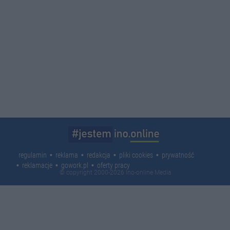
regulamin
reklama
redakcja
pliki cookies
prywatność
reklamacje
gowork.pl
oferty pracy
© copyright 2000-2026 Ino-online Media