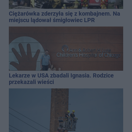
Ciężarówka zderzyła się z kombajnem. Na
miejscu lądował śmigłowiec LPR
Lekarze w USA zbadali Ignasia. Rodzice
przekazali wieści