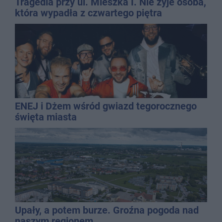
Tragedia przy ul. Mieszka I. Nie żyje osoba,
która wypadła z czwartego piętra
ENEJ i Dżem wśród gwiazd tegorocznego
święta miasta
Upały, a potem burze. Groźna pogoda nad
naszym regionem