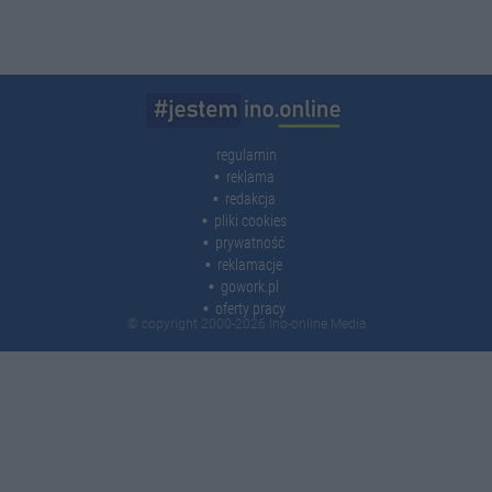
regulamin
reklama
redakcja
pliki cookies
prywatność
reklamacje
gowork.pl
oferty pracy
© copyright 2000-2026 Ino-online Media