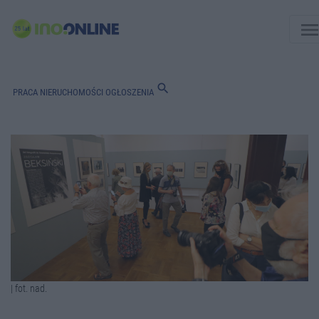
men
search
PRACA
NIERUCHOMOŚCI
OGŁOSZENIA
| fot. nad.