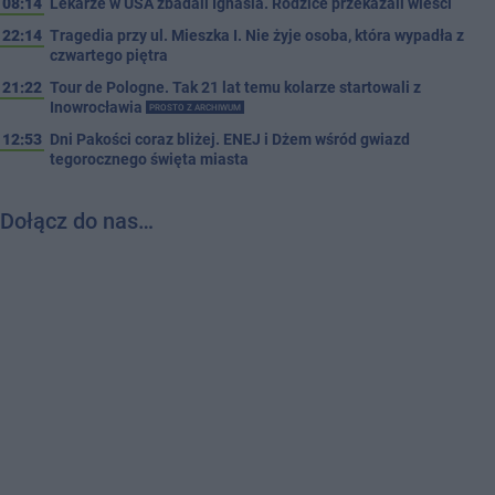
08:14
Lekarze w USA zbadali Ignasia. Rodzice przekazali wieści
22:14
Tragedia przy ul. Mieszka I. Nie żyje osoba, która wypadła z
czwartego piętra
21:22
Tour de Pologne. Tak 21 lat temu kolarze startowali z
Inowrocławia
PROSTO Z ARCHIWUM
12:53
Dni Pakości coraz bliżej. ENEJ i Dżem wśród gwiazd
tegorocznego święta miasta
Dołącz do nas…