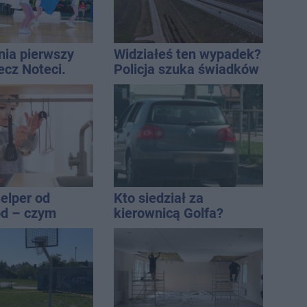
nia pierwszy
Widziałeś ten wypadek?
ecz Noteci.
Policja szuka świadków
ły terminarz
elper od
Kto siedział za
od – czym
kierownicą Golfa?
się na tle
Kierowca zbiegł po
odeli?
kolizji