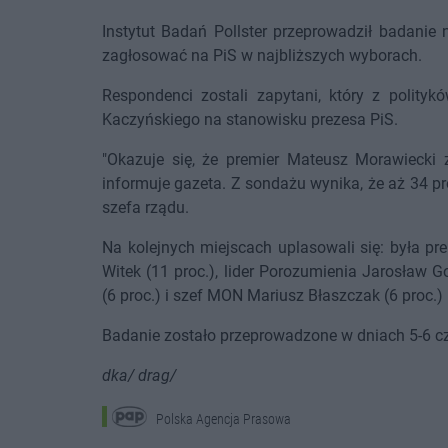
Instytut Badań Pollster przeprowadził badanie 
zagłosować na PiS w najbliższych wyborach.
Respondenci zostali zapytani, który z polity
Kaczyńskiego na stanowisku prezesa PiS.
"Okazuje się, że premier Mateusz Morawiecki 
informuje gazeta. Z sondażu wynika, że aż 34 p
szefa rządu.
Na kolejnych miejscach uplasowali się: była pr
Witek (11 proc.), lider Porozumienia Jarosław G
(6 proc.) i szef MON Mariusz Błaszczak (6 proc.)
Badanie zostało przeprowadzone w dniach 5-6 c
dka/ drag/
Polska Agencja Prasowa