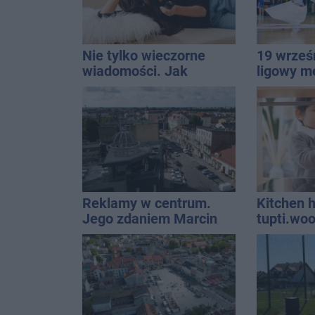
Nie tylko wieczorne
19 wrześ
wiadomości. Jak
ligowy m
mądrze korzystać z
Znamy ca
telewizji, żeby być na
bieżąco, ale nie żyć w
informacyjnym chaosie?
Reklamy w centrum.
Kitchen h
Jego zdaniem Marcin
tupti.wo
Wroński jest w błędzie
wyróżnia 
[akt.]
innych m