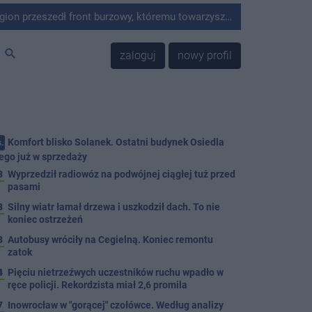
ywne opady deszczu oraz silny wiatr. W wyniku niekorzystnych warunków atmosferycznych strażacy z terenu powiatu interweniowali 13 razy.
search
zaloguj
nowy profil
Komfort blisko Solanek. Ostatni budynek Osiedla
.
ego już w sprzedaży
3
Wyprzedził radiowóz na podwójnej ciągłej tuż przed
pasami
8
Silny wiatr łamał drzewa i uszkodził dach. To nie
koniec ostrzeżeń
3
Autobusy wróciły na Cegielną. Koniec remontu
zatok
4
Pięciu nietrzeźwych uczestników ruchu wpadło w
ręce policji. Rekordzista miał 2,6 promila
7
Inowrocław w "gorącej" czołówce. Według analizy