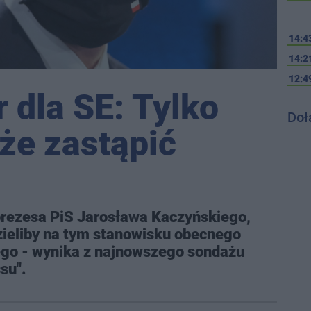
14:4
14:2
12:4
 dla SE: Tylko
Doł
że zastąpić
 prezesa PiS Jarosława Kaczyńskiego,
zieliby na tym stanowisku obecnego
go - wynika z najnowszego sondażu
su".