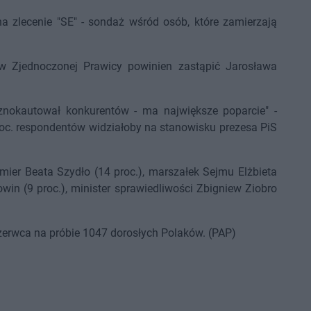
na zlecenie "SE" - sondaż wśród osób, które zamierzają
ków Zjednoczonej Prawicy powinien zastąpić Jarosława
znokautował konkurentów - ma największe poparcie" -
roc. respondentów widziałoby na stanowisku prezesa PiS
emier Beata Szydło (14 proc.), marszałek Sejmu Elżbieta
owin (9 proc.), minister sprawiedliwości Zbigniew Ziobro
zerwca na próbie 1047 dorosłych Polaków. (PAP)