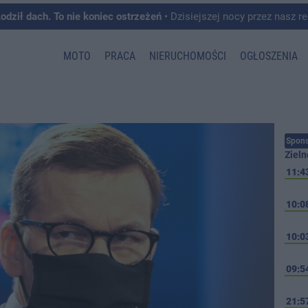
kodził dach. To nie koniec ostrzeżeń
• Dzisiejszej nocy przez nasz region przeszedł front burzowy, któremu towarzyszyły intens
MOTO
PRACA
NIERUCHOMOŚCI
OGŁOSZENIA
Spons
Zieln
11:4
10:0
10:0
09:5
21:5