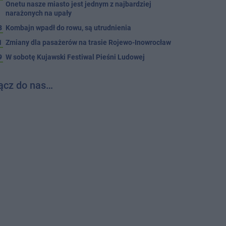
Onetu nasze miasto jest jednym z najbardziej
narażonych na upały
3
Kombajn wpadł do rowu, są utrudnienia
1
Zmiany dla pasażerów na trasie Rojewo-Inowrocław
9
W sobotę Kujawski Festiwal Pieśni Ludowej
ącz do nas…