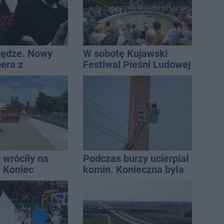
tędze. Nowy
W sobotę Kujawski
pera z
Festiwal Pieśni Ludowej
awia przeciwko
eniom
 wróciły na
Podczas burzy ucierpiał
. Koniec
komin. Konieczna była
zatok
interwencja strażaków