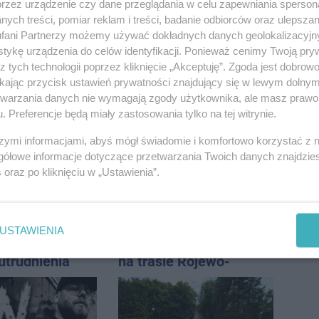
przez urządzenie czy dane przeglądania w celu zapewniania sperson
ych treści, pomiar reklam i treści, badanie odbiorców oraz ulepszan
fani Partnerzy możemy używać dokładnych danych geolokalizacyjn
tykę urządzenia do celów identyfikacji. Ponieważ cenimy Twoją pry
z tych technologii poprzez kliknięcie „Akceptuję”. Zgoda jest dobro
ikając przycisk ustawień prywatności znajdujący się w lewym dolny
 potem burze.
Połowa wakacji na
etwarzania danych nie wymagają zgody użytkownika, ale masz prawo 
ogoda nad
drogach. Policja
. Preferencje będą miały zastosowania tylko na tej witrynie.
regionem
podsumowała lipiec
szymi informacjami, abyś mógł świadomie i komfortowo korzystać z
gółowe informacje dotyczące przetwarzania Twoich danych znajdzi
s
oraz po kliknięciu w „Ustawienia”.
USTAWIENIA
wpadł do
Zmiany dla pasażerów
utrudnienia
na trasie Rojewo-
Inowrocław