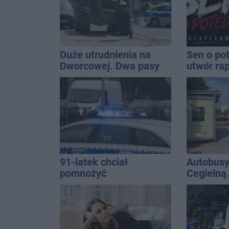
Duże utrudnienia na
Sen o po
Dworcowej. Dwa pasy
utwór ra
blokowała przyczepa od
Inowrocł
ciągnika
uzależni
91-latek chciał
Autobusy
pomnożyć
Cegielną
oszczędności. Stracił
remontu 
ponad 10 tys. zł