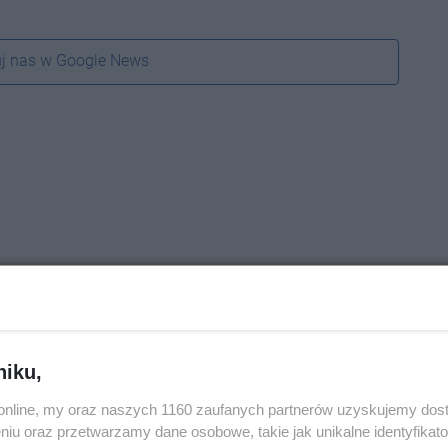
j nas w Google News
niku,
o.online, my oraz naszych 1160 zaufanych partnerów uzyskujemy dos
niu oraz przetwarzamy dane osobowe, takie jak unikalne identyfikat