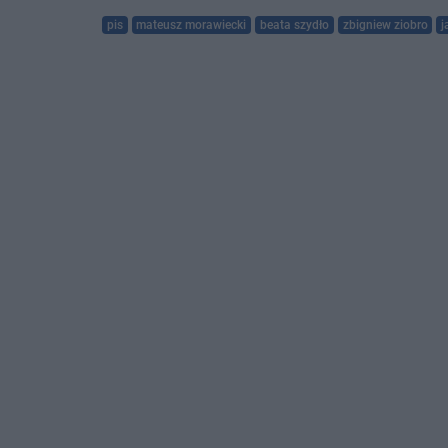
pis
mateusz morawiecki
beata szydło
zbigniew ziobro
j