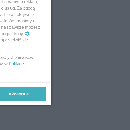
alizowanych reklam,
ie usług. Za zgodą
ych oraz aktywnie
watność, prosimy o
wolna i zawsze możesz
m rogu strony
.
sprzeciwić się
 naszych serwisów
esz w
Polityce
Akceptuję