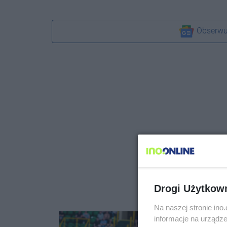
Obserwu
Drogi Użytkow
Na naszej stronie in
informacje na urządze