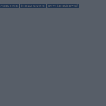
arosław gowin
jarosław kaczyński
prawo i sprawiedliwość