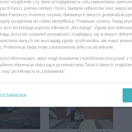
przez urządzenie czy dane przeglądania w celu zapewniania sperson
ych treści, pomiar reklam i treści, badanie odbiorców oraz ulepszan
w centrum.
Podczas burzy ucierpiał
fani Partnerzy możemy używać dokładnych danych geolokalizacyjn
niem Marcin
komin. Konieczna była
tykę urządzenia do celów identyfikacji. Ponieważ cenimy Twoją pry
est w błędzie
interwencja strażaków
z tych technologii poprzez kliknięcie „Akceptuję”. Zgoda jest dobro
ikając przycisk ustawień prywatności znajdujący się w lewym dolny
etwarzania danych nie wymagają zgody użytkownika, ale masz prawo 
. Preferencje będą miały zastosowania tylko na tej witrynie.
szymi informacjami, abyś mógł świadomie i komfortowo korzystać z
gółowe informacje dotyczące przetwarzania Twoich danych znajdzi
a noga
Ciężarówka zderzyła się
s
oraz po kliknięciu w „Ustawienia”.
a go 3 tys. zł.
z kombajnem. Na
13 punktów
miejscu lądował
śmigłowiec LPR
USTAWIENIA