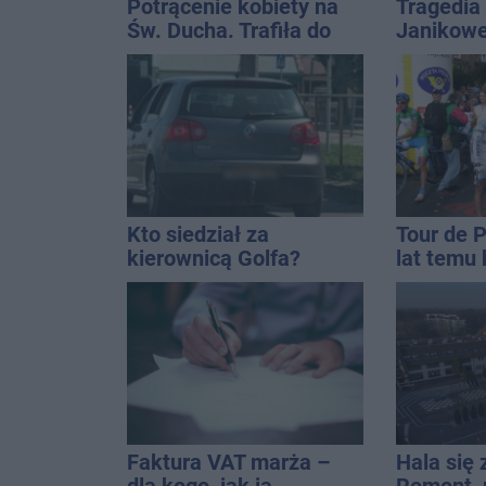
Potrącenie kobiety na
Tragedia
Św. Ducha. Trafiła do
Janikowe
szpitala
energet
znalezion
mężczyz
Kto siedział za
Tour de 
kierownicą Golfa?
lat temu 
Kierowca zbiegł po
startowal
kolizji
Inowrocł
Faktura VAT marża –
Hala się 