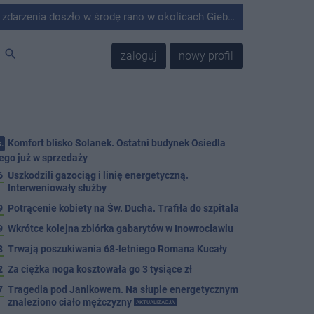
środę rano w okolicach Giebni koło Janikowa. Wówczas na słupie energetycznym odnaleziono ciało mężczyzny.
search
zaloguj
nowy profil
Komfort blisko Solanek. Ostatni budynek Osiedla
.
ego już w sprzedaży
6
Uszkodzili gazociąg i linię energetyczną.
Interweniowały służby
9
Potrącenie kobiety na Św. Ducha. Trafiła do szpitala
9
Wkrótce kolejna zbiórka gabarytów w Inowrocławiu
8
Trwają poszukiwania 68-letniego Romana Kucały
2
Za ciężka noga kosztowała go 3 tysiące zł
7
Tragedia pod Janikowem. Na słupie energetycznym
znaleziono ciało mężczyzny
AKTUALIZACJA