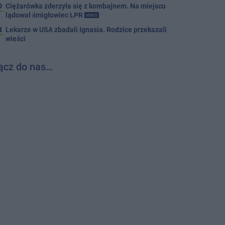
0
Ciężarówka zderzyła się z kombajnem. Na miejscu
lądował śmigłowiec LPR
VIDEO
4
Lekarze w USA zbadali Ignasia. Rodzice przekazali
wieści
ącz do nas…