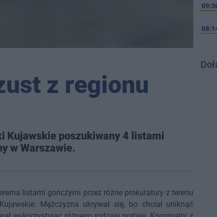
09:3
08:1
Doł
zust z regionu
ki Kujawskie poszukiwany 4 listami
ny w Warszawie.
rema listami gończymi przez różne prokuratury z terenu
 Kujawskie. Mężczyzna ukrywał się, bo chciał uniknąć
ał wykorzystując różnego rodzaju portale. Kryminalni z