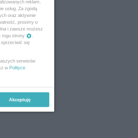
alizowanych reklam,
ie usług. Za zgodą
ych oraz aktywnie
watność, prosimy o
wolna i zawsze możesz
m rogu strony
.
sprzeciwić się
 naszych serwisów
esz w
Polityce
Akceptuję