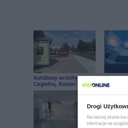
Autobusy wróciły na
Pięciu n
Cegielną. Koniec
uczestni
remontu zatok
wpadło w 
Rekordzis
promila
Drogi Użytkow
Na naszej stronie in
informacje na urządze