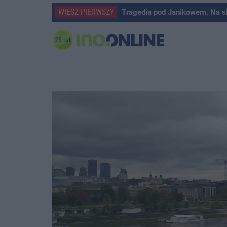
WIESZ PIERWSZY
Tragedia pod Janikowem. Na s