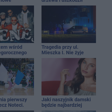
 nowe
drzewa i uszkodził
nie, a przed
dach. To nie koniec
 stanie
ostrzeżeń
CA ARENA
żem wśród
Tragedia przy ul.
egorocznego
Mieszka I. Nie żyje
iasta
osoba, która wypadła z
czwartego piętra
nia pierwszy
Jaki naszyjnik damski
ecz Noteci.
będzie najbardziej
ły terminarz
uniwersalny? Modele,