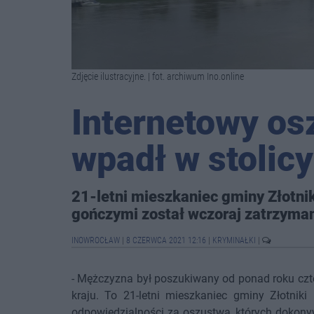
Zdjęcie ilustracyjne. | fot. archiwum Ino.online
Internetowy os
wpadł w stolicy
21-letni mieszkaniec gminy Złotni
gończymi został wczoraj zatrzyma
INOWROCŁAW
|
8 CZERWCA 2021 12:16
|
KRYMINAŁKI
|
- Mężczyzna był poszukiwany od ponad roku czte
kraju. To 21-letni mieszkaniec gminy Złotniki
odpowiedzialności za oszustwa, których dokonyw