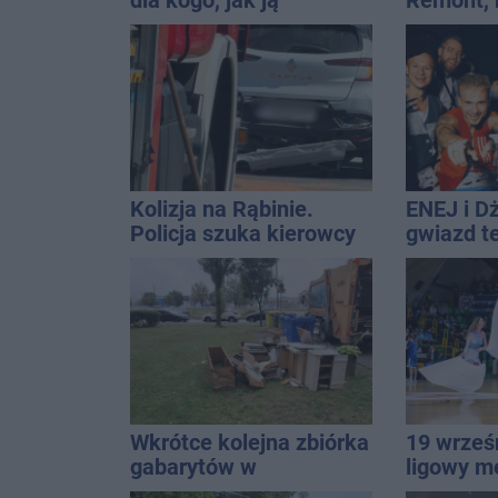
dla kogo, jak ją
Remont,
wystawić i jak rozliczyć
nagłośnie
wejściem
QEMETI
Kolizja na Rąbinie.
ENEJ i D
Policja szuka kierowcy
gwiazd t
Golfa
święta m
Wkrótce kolejna zbiórka
19 wrześ
gabarytów w
ligowy m
Inowrocławiu
Znamy ca