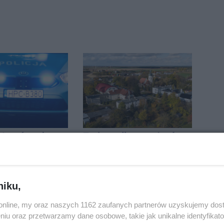
ietrzeźwych
Zmiany dla pasażerów
ków ruchu
na trasie Rojewo-
ręce policji.
Inowrocław
ta miał 2,6
niku,
o.online, my oraz naszych 1162 zaufanych partnerów uzyskujemy dos
niu oraz przetwarzamy dane osobowe, takie jak unikalne identyfikat