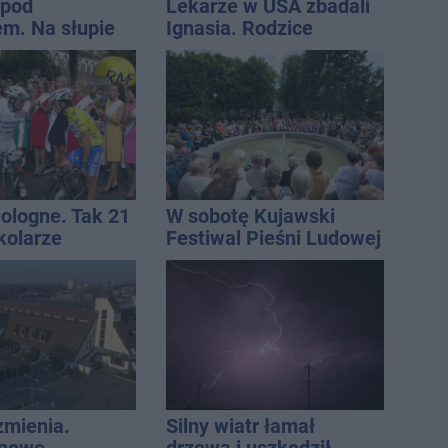
 pod
Lekarze w USA zbadali
m. Na słupie
Ignasia. Rodzice
ycznym
przekazali wieści
o ciało
ny
Pologne. Tak 21
W sobotę Kujawski
kolarze
Festiwal Pieśni Ludowej
i z
awia
zmienia.
Silny wiatr łamał