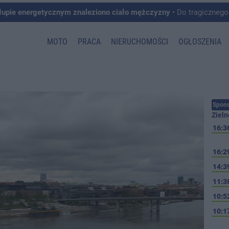
łupie energetycznym znaleziono ciało mężczyzny
• Do tragicznego zdarzenia doszło w 
MOTO
PRACA
NIERUCHOMOŚCI
OGŁOSZENIA
Spons
Zieln
16:3
16:2
14:3
11:3
10:5
10:1