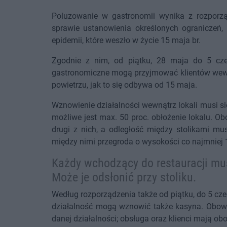
Poluzowanie w gastronomii wynika z rozporzą
sprawie ustanowienia określonych ograniczeń
epidemii, które weszło w życie 15 maja br.
Zgodnie z nim, od piątku, 28 maja do 5 czer
gastronomiczne mogą przyjmować klientów wewną
powietrzu, jak to się odbywa od 15 maja.
Wznowienie działalności wewnątrz lokali musi s
możliwe jest max. 50 proc. obłożenie lokalu. O
drugi z nich, a odległość między stolikami mu
między nimi przegroda o wysokości co najmniej 1 
Każdy wchodzący do restauracji mu
Może je odsłonić przy stoliku.
Według rozporządzenia także od piątku, do 5 c
działalność mogą wznowić także kasyna. Obowią
danej działalności; obsługa oraz klienci mają ob