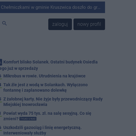
minie Kruszwica doszło do groźnie wyglądającego zdarzenia.
search
zaloguj
nowy profil
Komfort blisko Solanek. Ostatni budynek Osiedla
.
ego już w sprzedaży
6
Mikrobus w rowie. Utrudnienia na krajówce
4
Tak źle jest z wodą w Solankach. Wyłączono
fontannę i zaplanowano dolewkę
5
Z żałobnej karty. Nie żyje były przewodniczący Rady
Miejskiej Inowrocławia
1
Powiat wyda 75 tys. zł. na salę sesyjną. Co się
zmieni?
TYLKO U NAS
6
Uszkodzili gazociąg i linię energetyczną.
Interweniowały służby