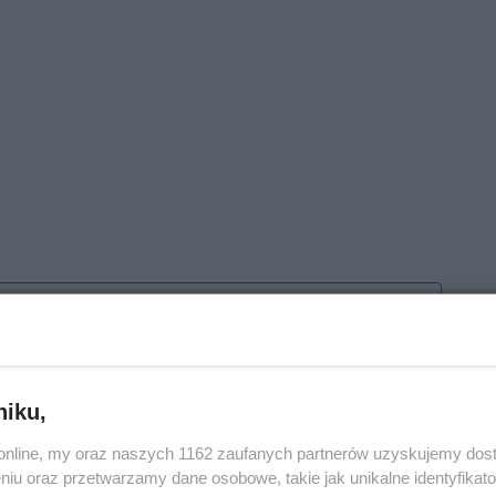
j nas w Google News
niku,
o.online, my oraz naszych 1162 zaufanych partnerów uzyskujemy dos
niu oraz przetwarzamy dane osobowe, takie jak unikalne identyfikat