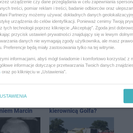
przez urządzenie czy dane przeglądania w celu zapewniania sperson
ych treści, pomiar reklam i treści, badanie odbiorców oraz ulepszan
fani Partnerzy możemy używać dokładnych danych geolokalizacyjn
tykę urządzenia do celów identyfikacji. Ponieważ cenimy Twoją pry
z tych technologii poprzez kliknięcie „Akceptuję”. Zgoda jest dobro
ikając przycisk ustawień prywatności znajdujący się w lewym dolny
etwarzania danych nie wymagają zgody użytkownika, ale masz prawo 
. Preferencje będą miały zastosowania tylko na tej witrynie.
szymi informacjami, abyś mógł świadomie i komfortowo korzystać z
gółowe informacje dotyczące przetwarzania Twoich danych znajdzi
s
oraz po kliknięciu w „Ustawienia”.
USTAWIENIA
w centrum.
Kto siedział za
niem Marcin
kierownicą Golfa?
est w błędzie
Kierowca zbiegł po
kolizji