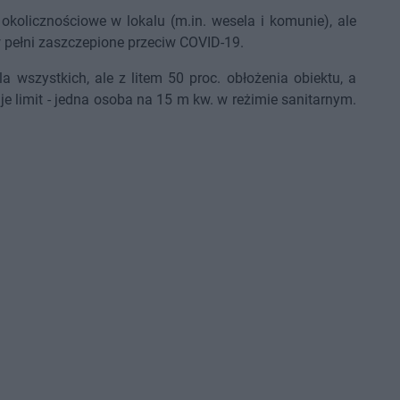
kolicznościowe w lokalu (m.in. wesela i komunie), ale
w pełni zaszczepione przeciw COVID-19.
szystkich, ale z litem 50 proc. obłożenia obiektu, a
zuje limit - jedna osoba na 15 m kw. w reżimie sanitarnym.