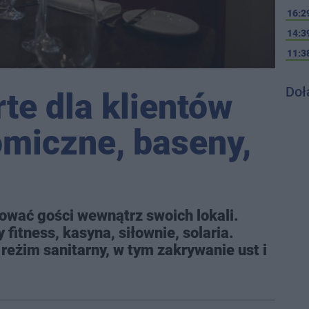
16:2
14:3
11:3
Doł
te dla klientów
omiczne, baseny,
ować gości wewnątrz swoich lokali.
fitness, kasyna, siłownie, solaria.
reżim sanitarny, w tym zakrywanie ust i