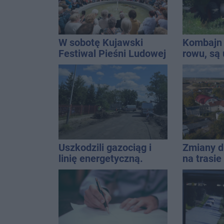
W sobotę Kujawski
Kombajn 
Festiwal Pieśni Ludowej
rowu, są 
Uszkodzili gazociąg i
Zmiany d
linię energetyczną.
na trasi
Interweniowały służby
Inowrocł