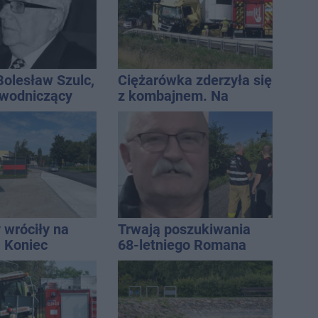
Bolesław Szulc,
Ciężarówka zderzyła się
ewodniczący
z kombajnem. Na
skiej i
miejscu lądował
i dyrektor SP
śmigłowiec LPR
 wróciły na
Trwają poszukiwania
. Koniec
68-letniego Romana
zatok
Kucały