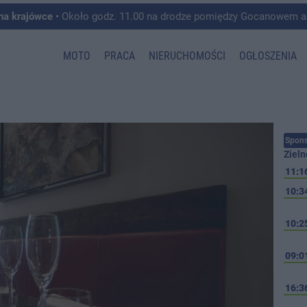
 na krajówce
• Około godz. 11.00 na drodze pomiędzy Gocanowem a Chełmiczkami w g
MOTO
PRACA
NIERUCHOMOŚCI
OGŁOSZENIA
Spons
Zieln
11:1
10:3
10:2
09:0
16:3