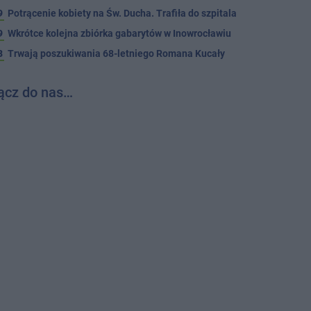
9
Potrącenie kobiety na Św. Ducha. Trafiła do szpitala
9
Wkrótce kolejna zbiórka gabarytów w Inowrocławiu
8
Trwają poszukiwania 68-letniego Romana Kucały
ącz do nas…