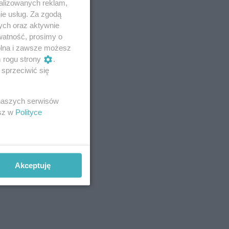
alizowanych reklam,
ie usług. Za zgodą
ych oraz aktywnie
watność, prosimy o
wolna i zawsze możesz
m rogu strony
.
sprzeciwić się
 naszych serwisów
esz w
Polityce
Akceptuję