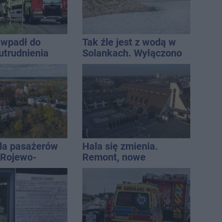
wpadł do
Tak źle jest z wodą w
utrudnienia
Solankach. Wyłączono
fontannę i zaplanowano
dolewkę
la pasażerów
Hala się zmienia.
e Rojewo-
Remont, nowe
aw
nagłośnienie, a przed
wejściem stanie
QEMETICA ARENA