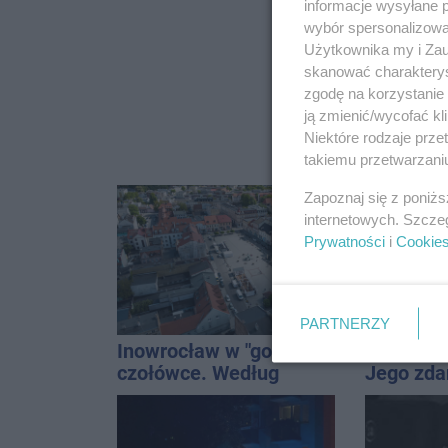
informacje wysyłane 
wybór spersonalizowan
Użytkownika my i Zau
skanować charakterys
zgodę na korzystanie 
ją zmienić/wycofać kl
Niektóre rodzaje prz
takiemu przetwarzaniu
Zapoznaj się z poniż
internetowych. Szcze
Prywatności
i
Cookie
PARTNERZY
Inowrocław w "gorącej"
Reklamy 
czołówce. Według
Jego zda
analizy Onetu nasze
Wroński j
miasto jest jednym z
[akt.]
najbardziej narażonych