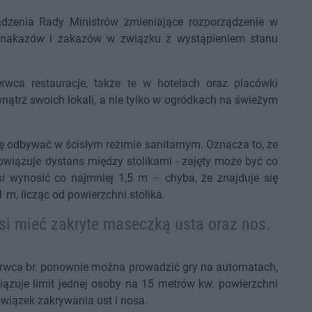
dzenia Rady Ministrów zmieniające rozporządzenie w
, nakazów i zakazów w związku z wystąpieniem stanu
wca restauracje, także te w hotelach oraz placówki
trz swoich lokali, a nie tylko w ogródkach na świeżym
ię odbywać w ścisłym reżimie sanitarnym. Oznacza to, że
bowiązuje dystans między stolikami - zajęty może być co
si wynosić co najmniej 1,5 m – chyba, że znajduje się
m, licząc od powierzchni stolika.
si mieć zakryte maseczką usta oraz nos.
zerwca br. ponownie można prowadzić gry na automatach,
zuje limit jednej osoby na 15 metrów kw. powierzchni
owiązek zakrywania ust i nosa.