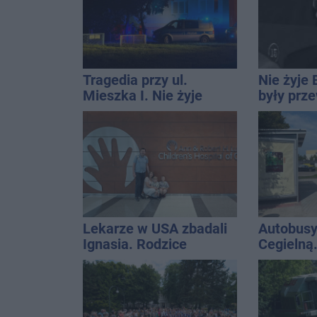
na upały
Tragedia przy ul.
Nie żyje 
Mieszka I. Nie żyje
były prz
osoba, która wypadła z
Rady Miej
czwartego piętra
wieloletn
14
Lekarze w USA zbadali
Autobusy
Ignasia. Rodzice
Cegielną
przekazali wieści
remontu 